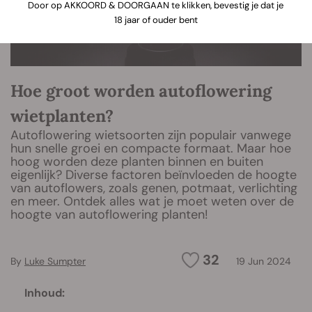
Door op AKKOORD & DOORGAAN te klikken, bevestig je dat je
18 jaar of ouder bent
Hoe groot worden autoflowering
wietplanten?
Autoflowering wietsoorten zijn populair vanwege
hun snelle groei en compacte formaat. Maar hoe
hoog worden deze planten binnen en buiten
eigenlijk? Diverse factoren beïnvloeden de hoogte
van autoflowers, zoals genen, potmaat, verlichting
en meer. Ontdek alles wat je moet weten over de
hoogte van autoflowering planten!
32
By
Luke Sumpter
19 Jun 2024
Inhoud: