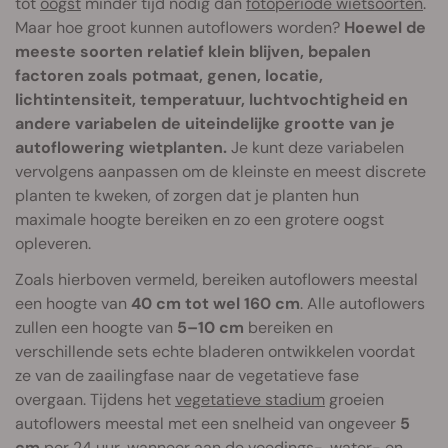
tot
oogst
minder tijd nodig dan
fotoperiode wietsoorten
.
Maar hoe groot kunnen autoflowers worden?
Hoewel de
meeste soorten relatief klein blijven, bepalen
factoren zoals potmaat, genen, locatie,
lichtintensiteit, temperatuur, luchtvochtigheid en
andere variabelen de uiteindelijke grootte van je
autoflowering wietplanten.
Je kunt deze variabelen
vervolgens aanpassen om de kleinste en meest discrete
planten te kweken, of zorgen dat je planten hun
maximale hoogte bereiken en zo een grotere oogst
opleveren.
Zoals hierboven vermeld, bereiken autoflowers meestal
een hoogte van
40 cm tot wel 160 cm
. Alle autoflowers
zullen een hoogte van
5–10 cm
bereiken en
verschillende sets echte bladeren ontwikkelen voordat
ze van de zaailingfase naar de vegetatieve fase
overgaan. Tijdens het
vegetatieve stadium
groeien
autoflowers meestal met een snelheid van ongeveer
5
cm
per 24 uur, wanneer aan de voedings-, water- en