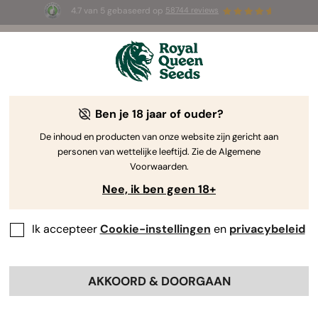
4.7 van 5 gebaseerd op
58744 reviews
☀️ Summer Sales: tot wel 50% korting
op geselecteerde producten! ⏤
Koop nu
🛍️
Ben je 18 jaar of ouder?
The RQS Blog
De inhoud en producten van onze website zijn gericht aan
personen van wettelijke leeftijd. Zie de Algemene
Cannabis Lifestyle Blogs
Soorten en producten
Voorwaarden.
Nee, ik ben geen 18+
Ik accepteer
Cookie-instellingen
en
privacybeleid
AKKOORD & DOORGAAN