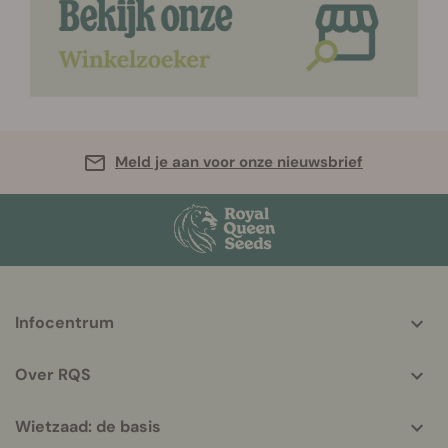
Meld je aan voor onze nieuwsbrief
More
Infocentrum
helpful
info
Over RQS
Wietzaad: de basis