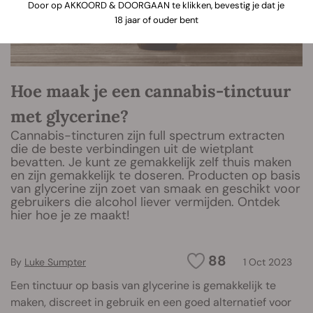
Door op AKKOORD & DOORGAAN te klikken, bevestig je dat je
18 jaar of ouder bent
Hoe maak je een cannabis-tinctuur
met glycerine?
Cannabis-tincturen zijn full spectrum extracten
die de beste verbindingen uit de wietplant
bevatten. Je kunt ze gemakkelijk zelf thuis maken
en zijn gemakkelijk te doseren. Producten op basis
van glycerine zijn zoet van smaak en geschikt voor
gebruikers die alcohol liever vermijden. Ontdek
hier hoe je ze maakt!
88
By
Luke Sumpter
1 Oct 2023
Een tinctuur op basis van glycerine is gemakkelijk te
maken, discreet in gebruik en een goed alternatief voor