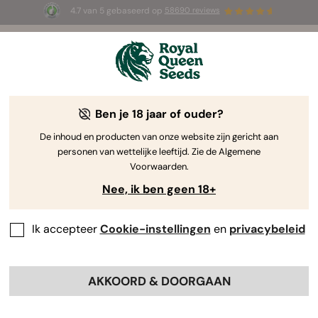
4.7 van 5 gebaseerd op
58690 reviews
☀️ Summer Sales: tot wel 50% korting
op geselecteerde producten! ⏤
Koop nu
🛍️
Ben je 18 jaar of ouder?
The RQS Blog
De inhoud en producten van onze website zijn gericht aan
personen van wettelijke leeftijd. Zie de Algemene
Cannabis Lifestyle Blogs
Soorten en producten
Voorwaarden.
Nee, ik ben geen 18+
Ik accepteer
Cookie-instellingen
en
privacybeleid
AKKOORD & DOORGAAN