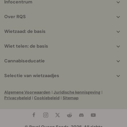
Infocentrum
helpful
info
Over RQS
Wietzaad: de basis
Wiet telen: de basis
Cannabiseducatie
Selectie van wietzaadjes
Algemene Voorwaarden
|
Juridische kennisgeving
|
Privacybeleid
|
Cookiebeleid
|
Sitemap