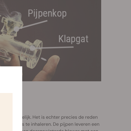
LLER?
cht onwenselijk. Het is echter precies de reden
om cannabis te inhaleren. De pijpen leveren een