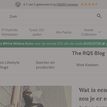
4.7 van 5 gebaseerd op
58690 reviews
F1 Hybride
Tyson 2.0-
Seeds
Mix Packs
Wietzaden
zaden
Collection
tis White Widow Auto
voor de eerste 100 die de code
AUGUST26 🌿
g
The RQS Blog
s Lifestyle
Soorten en
Wiet Kweken
Blogs
producten
Wat is ee
zou je er 