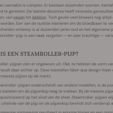
an cannabis is complex. Er bestaan duizenden soorten, tient
id te genieten. De laatste decennia heeft innovatie geresul
en; van
vapen
tot
dabben
. Toch geven veel blowers nog altij
 worden. Een van de oudste manieren om de bloedbaan te v
cheiden ontwerp is al duizenden jaren oud en het algemene pr
mroller-pijp is een vaak vergeten — en zeer krachtige — varia
IS EEN STEAMROLLER-PIJP?
ller-pijpen zien er ongewoon uit. Oké, ze hebben de vorm van
houdt daar echter op. Deze toestellen lijken qua design meer 
 meeste pijpen op de markt.
amroller-pijpen onderscheidt van andere modellen, is de posit
 loslaten om de pijpenkop leeg te trekken. Bij de meeste pijpe
positioneerd op het eind van de steel. Steamroller-pijpen wij
 uiteinde van de pijp en de pijpenkop bevindt zich verderop a
gewone vormgeving resulteert in enorme hijsjes en een onmid