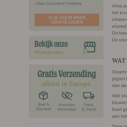
Alles a
het kru
inhaler
stoned
Dit bes
De stea
WAT 
Steamro
pijpen 
dan de
Wat ste
blowers
bowl ge
aan het
Deze on