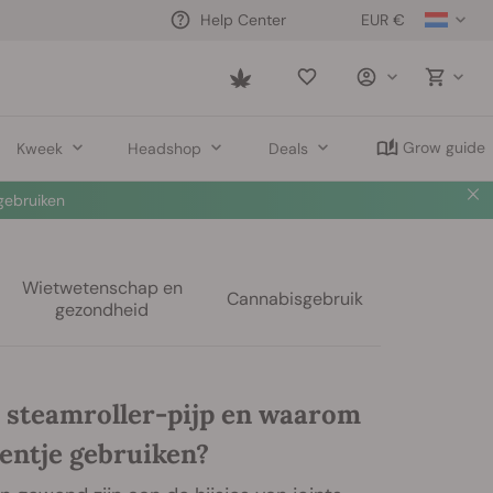
EUR €
Help Center
Saved
items
Grow guide
Kweek
Headshop
Deals
ebruiken
Wietwetenschap en
Cannabisgebruik
gezondheid
n steamroller-pijp en waarom
eentje gebruiken?