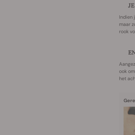
JE
Indien 
maar zo
rook vo
E
Aangezi
ook om 
het ach
Gere