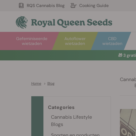
RQS Cannabis Blog
Cooking Guide
Gefeminiseerde
Autoflower
CBD
wietzaden
wietzaden
wietzaden
🎁
3 gra
Cannabi
Home
>
Blog
Categories
Cannabis Lifestyle
Blogs
Soorten en producten