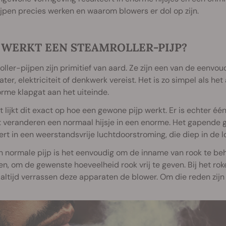
jpen precies werken en waarom blowers er dol op zijn.
 WERKT EEN STEAMROLLER-PIJP?
ller-pijpen zijn primitief van aard. Ze zijn een van de eenvou
ter, elektriciteit of denkwerk vereist. Het is zo simpel als he
rme klapgat aan het uiteinde.
t lijkt dit exact op hoe een gewone pijp werkt. Er is echter één
 veranderen een normaal hijsje in een enorme. Het gapende g
ert in een weerstandsvrije luchtdoorstroming, die diep in de 
 normale pijp is het eenvoudig om de inname van rook te behe
en, om de gewenste hoeveelheid rook vrij te geven. Bij het roke
 altijd verrassen deze apparaten de blower. Om die reden zijn