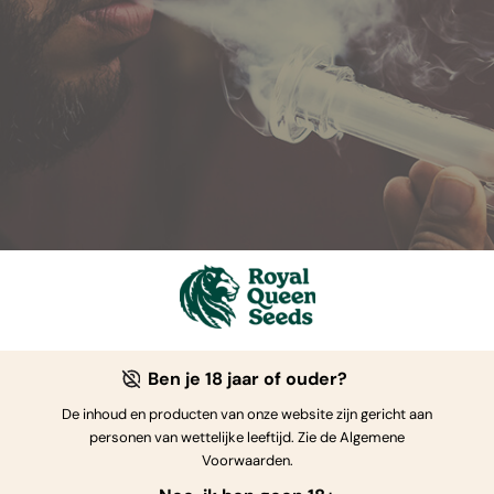
Ben je 18 jaar of ouder?
 ZIJN DE VOORDELEN VAN EEN STEAMRO
De inhoud en producten van onze website zijn gericht aan
personen van wettelijke leeftijd. Zie de Algemene
rpte die de hijsjes van een steamroller bevatten, klinkt welli
Voorwaarden.
eel blowers er dol op zijn. Het is een volledig andere manier 