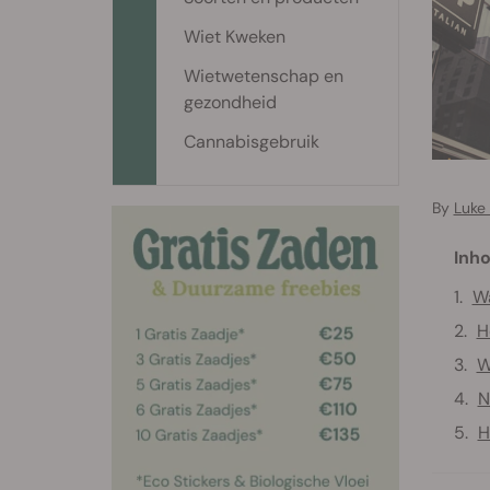
Wiet Kweken
Wietwetenschap en
gezondheid
Cannabisgebruik
By
Luke
Inho
Wa
H
W
N
H