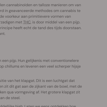
allen cannabinoïden en talloze manieren om van
teerd in geavanceerde methodes om cannabis te
d de voorkeur aan primitievere vormen van
erzadigen met
THC
, is door middel van een pijp.
incipe heeft echt de tand des tijds doorstaan.
nt.
 een pijp. Hun gelijkenis met conventionelere
op chillums en leveren een veel scherper hijsje
ie van het klapgat. Dit is een luchtgat dat
n zit dit gat aan de zijkant van de bowl, met de
ken qua vormgeving af. Het grotere klapgat zit
an de steel.
dellijke high. Laten we eens ontdekken hoe