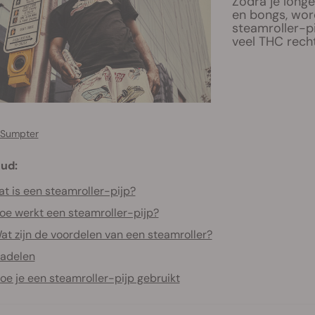
Zodra je longe
en bongs, word
steamroller-p
veel THC rech
 Sumpter
ud:
t is een steamroller-pijp?
oe werkt een steamroller-pijp?
at zijn de voordelen van een steamroller?
adelen
oe je een steamroller-pijp gebruikt