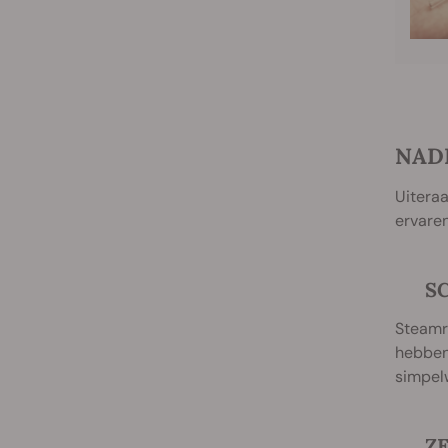
NAD
Uiteraa
ervaren
SC
Steamro
hebben 
simpelw
Z