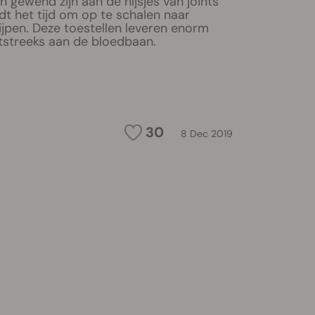
n gewend zijn aan de hijsjes van joints
t het tijd om op te schalen naar
ijpen. Deze toestellen leveren enorm
tstreeks aan de bloedbaan.
30
8 Dec 2019