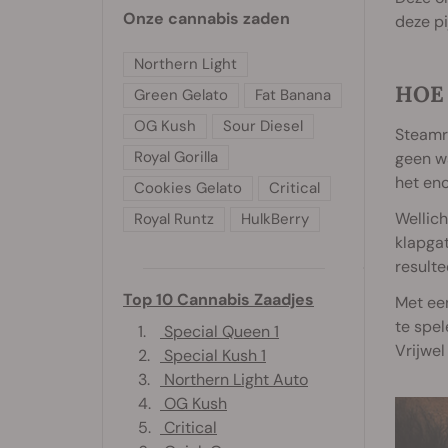
Onze cannabis zaden
deze pi
Northern Light
HOE
Green Gelato
Fat Banana
OG Kush
Sour Diesel
Steamro
Royal Gorilla
geen wa
het eno
Cookies Gelato
Critical
Wellich
Royal Runtz
HulkBerry
klapgat
resulte
Top 10 Cannabis Zaadjes
Met een
te spel
1.
Special Queen 1
Vrijwel
2.
Special Kush 1
3.
Northern Light Auto
4.
OG Kush
5.
Critical