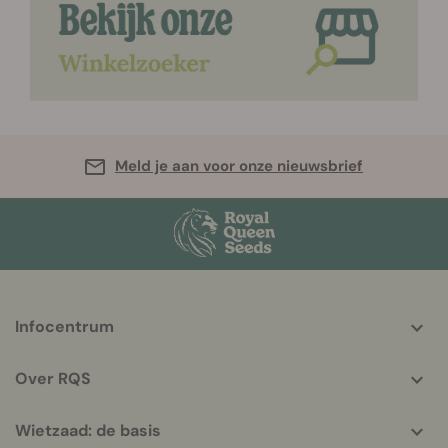
Meld je aan voor onze nieuwsbrief
More
Infocentrum
helpful
info
Over RQS
Wietzaad: de basis