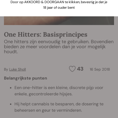
Door op AKKOORD & DOORGAAN te klikken, bevestig je dat je
18 jaar of ouder bent
One Hitters: Basisprincipes
One hitters zijn eenvoudig te gebruiken. Bovendien
bieden ze meer voordelen dan je voor mogelijk
houdt.
43
By
Luke Sholl
16 Sep 2018
Belangrijkste punten
Een one-hitter is een kleine, discrete pijp voor
enkele, gecontroleerde hijsjes.
Hij helpt cannabis te besparen, de dosering te
beheersen en geur te verminderen.