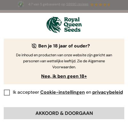
4.7 van 5 gebaseerd op
58690 reviews
🎁
3 White Widow Auto zaadjes
GRATIS voor de
eerste 100 die de code
AUGUST26 🌿
gebruiken
Ben je 18 jaar of ouder?
The RQS Blog
De inhoud en producten van onze website zijn gericht aan
personen van wettelijke leeftijd. Zie de Algemene
Cannabis Lifestyle Blogs
Soorten en producten
Voorwaarden.
Nee, ik ben geen 18+
Ik accepteer
Cookie-instellingen
en
privacybeleid
AKKOORD & DOORGAAN