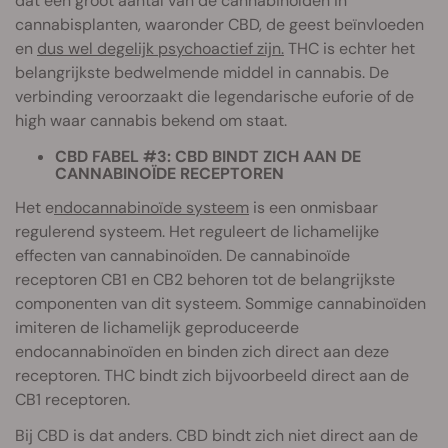
dat een groot aantal van de cannabinoïden in
cannabisplanten, waaronder CBD, de geest beïnvloeden
en
dus wel degelijk psychoactief zijn.
THC is echter het
belangrijkste bedwelmende middel in cannabis. De
verbinding veroorzaakt die legendarische euforie of de
high waar cannabis bekend om staat.
CBD FABEL #3: CBD BINDT ZICH AAN DE
CANNABINOÏDE RECEPTOREN
Het e
ndocannabinoïde systeem
is een onmisbaar
regulerend systeem. Het reguleert de lichamelijke
effecten van cannabinoïden. De cannabinoïde
receptoren CB1 en CB2 behoren tot de belangrijkste
componenten van dit systeem. Sommige cannabinoïden
imiteren de lichamelijk geproduceerde
endocannabinoïden en binden zich direct aan deze
receptoren. THC bindt zich bijvoorbeeld direct aan de
CB1 receptoren.
Bij CBD is dat anders. CBD bindt zich niet direct aan de