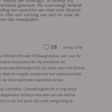
eiland van smaragd” is feitelijk vrij
cannabis geweest. Nu overweegt Ierland
uding ten opzichte van wiet met diverse
n. Hier een verslag van een Ier over de
oren die meespelen.
28
31 May 2018
 was William Brooke O'Shaughnessy een van de
nabis bestudeerde. Hij ontdekte de
rse aandoeningen bij zijn werk voor het Britse
e daaruit volgde, leidde tot het wijdverbreide
 de internationale repressie ervan.
p cannabis. Cannabisgebruik is nog altijd
ndegeweld. Ierland was een van de eerste
nd nu op het punt zijn wiet wetgeving te