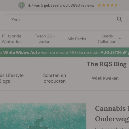
4.7 van 5 gebaseerd op
58690 reviews
F1 Hybride
Tyson 2.0-
Seeds
Mix Packs
Wietzaden
zaden
Collection
tis White Widow Auto
voor de eerste 100 die de code
AUGUST26 🌿
g
The RQS Blog
s Lifestyle
Soorten en
Wiet Kweken
Blogs
producten
Cannabis 
Onderweg