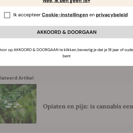
Nee, ik ben geen 18+
ssen verwoest een opiatencrisis gemeenschappen door heel I
nkte naalden van heroïnegebruikers. De toenemende mislukki
Ik accepteer
Cookie-instellingen
en
privacybeleid
d dan ook aan het denken gezet. Die is bezig met Dublin’s ee
t. Deze “harm reduction” maatregel wordt in veel landen al t
AKKOORD & DOORGAAN
m het beleid van Portugal na te bootsen. Sinds de hervorming
gse hoeveelheid aan illegale drugs daar niet langer strafbaar
 De gezondheidsvoordelen die erdoor zijn ontstaan. Ierland 
Door op AKKOORD & DOORGAAN te klikken, bevestig je dat je 18 jaar of oude
, kan een veranderende publieke opinie richting geven aan d
bent
lateerd Artikel
Opiaten en pijn: is cannabis een