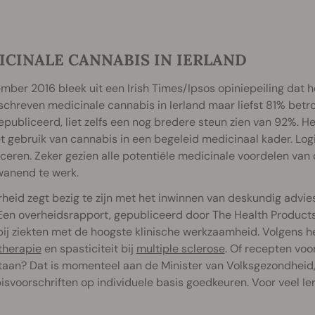
ICINALE CANNABIS IN IERLAND
mber 2016 bleek uit een Irish Times/Ipsos opiniepeiling dat 
chreven medicinale cannabis in Ierland maar liefst 81% betr
publiceerd, liet zelfs een nog bredere steun zien van 92%. Het
t gebruik van cannabis in een begeleid medicinaal kader. Log
ceren. Zeker gezien alle potentiële medicinale voordelen van 
wanend te werk.
rheid zegt bezig te zijn met het inwinnen van deskundig adv
Een overheidsrapport, gepubliceerd door The Health Products
bij ziekten met de hoogste klinische werkzaamheid. Volgens h
herapie
en spasticiteit bij
multiple sclerose
. Of recepten vo
aan? Dat is momenteel aan de Minister van Volksgezondheid, 
svoorschriften op individuele basis goedkeuren. Voor veel Ier