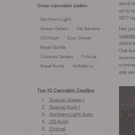
werd ve
Onze cannabis zaden
en is n
1977 i
Northern Light
Het ju
Green Gelato
Fat Banana
volledi
OG Kush
Sour Diesel
delict 
Royal Gorilla
Ook kun
Cookies Gelato
Critical
enorme 
crimina
Royal Runtz
HulkBerry
ook een
Top 10 Cannabis Zaadjes
1.
Special Queen 1
2.
Special Kush 1
3.
Northern Light Auto
4.
OG Kush
5.
Critical