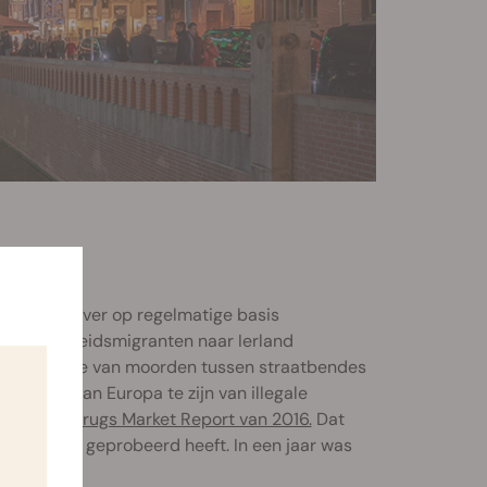
abis, waarover op regelmatige basis
 vaak arbeidsmigranten naar Ierland
n escalatie van moorden tussen straatbendes
ebruiker van Europa te zijn van illegale
in het
EU Drugs Market Report van 2016.
Dat
r cannabis geprobeerd heeft. In een jaar was