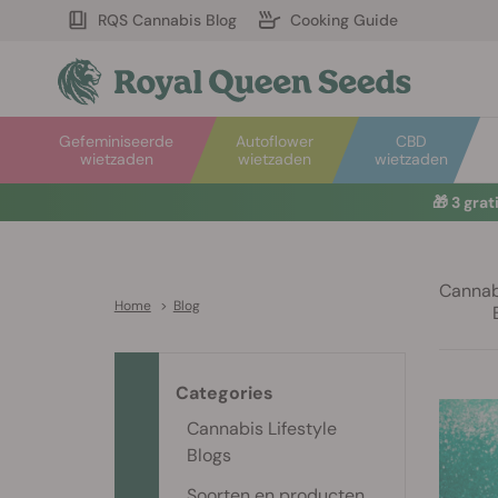
RQS Cannabis Blog
Cooking Guide
Gefeminiseerde
Autoflower
CBD
wietzaden
wietzaden
wietzaden
🎁
3 gra
Cannabi
Home
>
Blog
Categories
Cannabis Lifestyle
Blogs
Soorten en producten