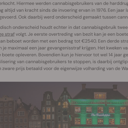
rkocht. Hiermee werden cannabisgebruikers van de harddrugs
og altijd van kracht sinds de invoering ervan in 1976. Een jaar
ngevoerd. Ook daarbij werd onderscheid gemaakt tussen cann
ridisch onderscheid houdt echter in dat cannabisgebruik twe
ge straf
volgt. Je eerste overtreding van bezit kan je een boe
kan beboet worden met een bedrag tot €2540. Een derde strafb
 je maximaal een jaar gevangenisstraf krijgen. Het kweken va
boete opleveren. Bovendien kun je hiervoor tot wel 14 jaar g
lisering van cannabisgebruikers te stoppen, is daarbij ontglipt
 zware prijs betaald voor de eigenwijze volharding van de Wa