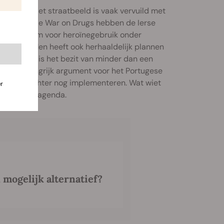
erland. Het straatbeeld is vaak vervuild met
ngen van de War on Drugs hebben de Ierse
rste centrum voor heroïnegebruik onder
oegepast. Men heeft ook herhaaldelijk plannen
en in 2001 is het bezit van minder dan een
. Een belangrijk argument voor het Portugese
moet het echter nog implementeren. Wat wiet
r
e overheidsagenda.
 mogelijk alternatief?