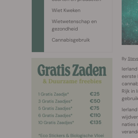
Wiet Kweken
Wietwetenschap en
gezondheid
Cannabisgebruik
By
Stev
Ierland
eerste
cannabi
Rijk in
gebruik
Ierland
wijdver
naties 
verand