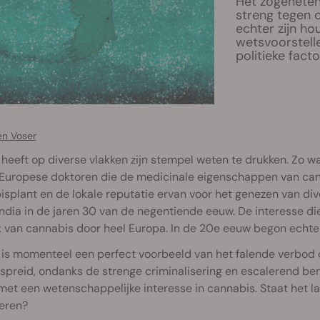
Het zogeheten “
streng tegen 
echter zijn ho
wetsvoorstelle
politieke fact
en Voser
 heeft op diverse vlakken zijn stempel weten te drukken. Zo
 Europese doktoren die de medicinale eigenschappen van can
splant en de lokale reputatie ervan voor het genezen van dive
 India in de jaren 30 van de negentiende eeuw. De interesse di
 van cannabis door heel Europa. In de 20e eeuw begon echter
 is momenteel een perfect voorbeeld van het falende verbod o
spreid, ondanks de strenge criminalisering en escalerend be
met een wetenschappelijke interesse in cannabis. Staat het la
eren?