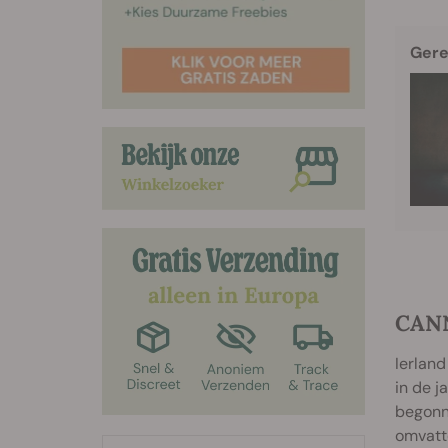
Gere
CAN
Ierland
in de j
begonne
omvatte