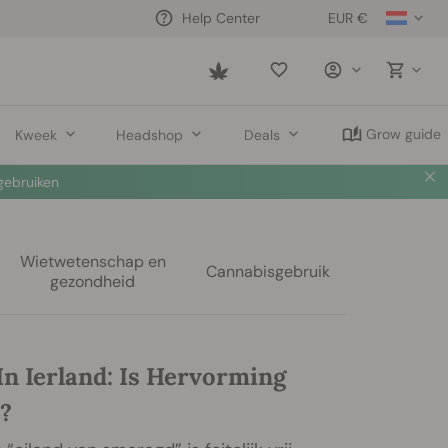
EUR €
Help Center
Saved
items
Grow guide
Kweek
Headshop
Deals
ebruiken
Wietwetenschap en
Cannabisgebruik
gezondheid
In Ierland: Is Hervorming
?