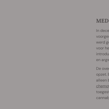
MED
In dece
voorges
werd ge
voor he
introdu
en arg
De ove
opzet. 
alleen 
chemot
toegest
cannabi