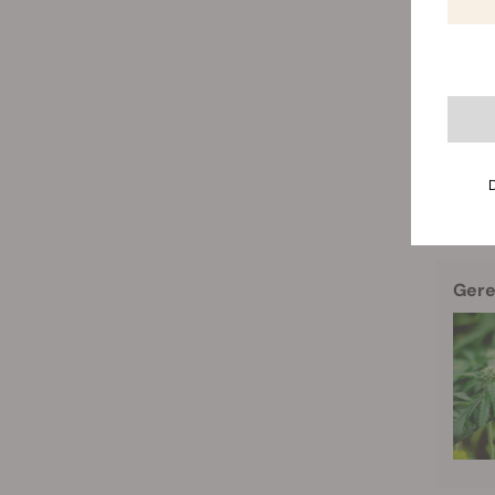
Ondertu
afgeda
overhei
toezich
geuit o
tiendaa
beleid?
betreft
Gere