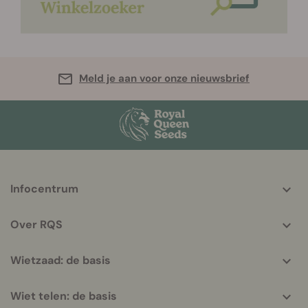
Meld je aan voor onze nieuwsbrief
More
Infocentrum
helpful
info
Over RQS
Wietzaad: de basis
Wiet telen: de basis