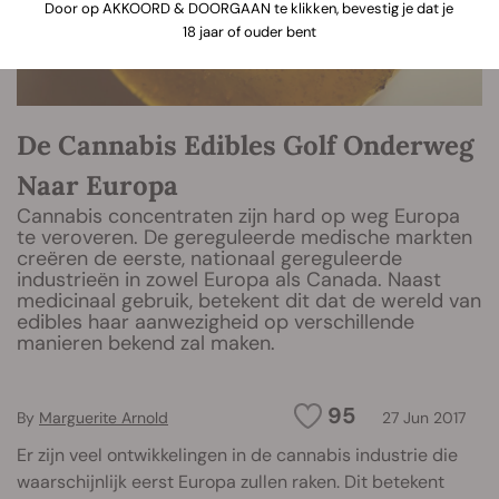
Door op AKKOORD & DOORGAAN te klikken, bevestig je dat je
18 jaar of ouder bent
De Cannabis Edibles Golf Onderweg
Naar Europa
Cannabis concentraten zijn hard op weg Europa
te veroveren. De gereguleerde medische markten
creëren de eerste, nationaal gereguleerde
industrieën in zowel Europa als Canada. Naast
medicinaal gebruik, betekent dit dat de wereld van
edibles haar aanwezigheid op verschillende
manieren bekend zal maken.
95
By
Marguerite Arnold
27 Jun 2017
Er zijn veel ontwikkelingen in de cannabis industrie die
waarschijnlijk eerst Europa zullen raken. Dit betekent