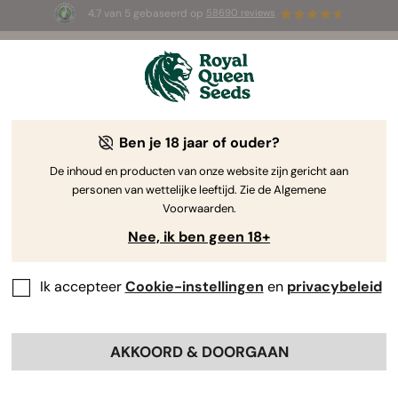
4.7 van 5 gebaseerd op
58690 reviews
🎁
3 White Widow Auto zaadjes
GRATIS voor de
eerste 100 die de code
AUGUST26 🌿
gebruiken
Ben je 18 jaar of ouder?
The RQS Blog
De inhoud en producten van onze website zijn gericht aan
personen van wettelijke leeftijd. Zie de Algemene
Cannabis Lifestyle Blogs
Soorten en producten
Voorwaarden.
Nee, ik ben geen 18+
Ik accepteer
Cookie-instellingen
en
privacybeleid
AKKOORD & DOORGAAN