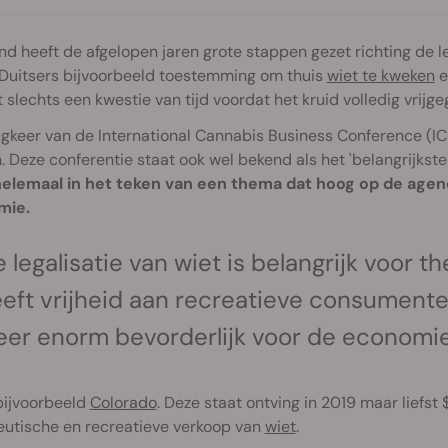
nd heeft de afgelopen jaren grote stappen gezet richting de 
 Duitsers bijvoorbeeld toestemming om thuis
wiet te kweken
e
kt slechts een kwestie van tijd voordat het kruid volledig vrij
gkeer van de International Cannabis Business Conference (ICB
 Deze conferentie staat ook wel bekend als het 'belangrijk
helemaal in het teken van een thema dat hoog op de agend
mie.
 legalisatie van wiet is belangrijk voor 
eft vrijheid aan recreatieve consumenten
er enorm bevorderlijk voor de economie
ijvoorbeeld
Colorado
. Deze staat ontving in 2019 maar liefs
eutische en recreatieve verkoop van
wiet
.