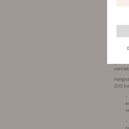
G
Het IC
groeien
cannab
Aangezi
200 be
a
v
n