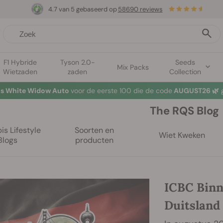
4.7 van 5 gebaseerd op
58690 reviews
F1 Hybride
Tyson 2.0-
Seeds
Mix Packs
Wietzaden
zaden
Collection
tis White Widow Auto
voor de eerste 100 die de code
AUGUST26 🌿
g
The RQS Blog
s Lifestyle
Soorten en
Wiet Kweken
Blogs
producten
ICBC Binn
Duitsland