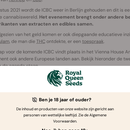
stus 2021 wordt de ICBC weer in Berlijn gehouden en dit is e
ke cannabiswereld.
Het evenement brengt onder andere be
rikanten van extracten en edibles samen.
gezien van het geld komen er ook diepgaande educatieve inzi
ulam
, de man die
THC
ontdekte, er een
toespraak
.
ap voor de komende ICBC vindt plaats in het Vienna House Ande
ent ook andere Europese landen aan. Bekijk hieronder de t
p de agenda staan.
Ben je 18 jaar of ouder?
De inhoud en producten van onze website zijn gericht aan
personen van wettelijke leeftijd. Zie de Algemene
Voorwaarden.