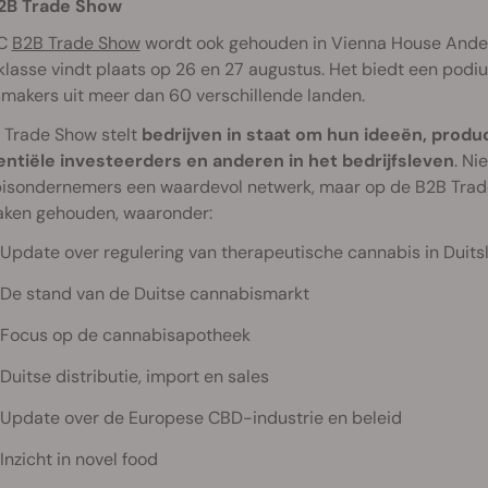
2B Trade Show
BC
B2B Trade Show
wordt ook gehouden in Vienna House Andel’
klasse vindt plaats op 26 en 27 augustus. Het biedt een pod
makers uit meer dan 60 verschillende landen.
 Trade Show stelt
bedrijven in staat om hun ideeën, prod
tentiële investeerders en anderen in het bedrijfsleven
. Ni
isondernemers een waardevol netwerk, maar op de B2B Trade
aken gehouden, waaronder:
Update over regulering van therapeutische cannabis in Duit
De stand van de Duitse cannabismarkt
Focus op de cannabisapotheek
Duitse distributie, import en sales
Update over de Europese CBD-industrie en beleid
Inzicht in novel food