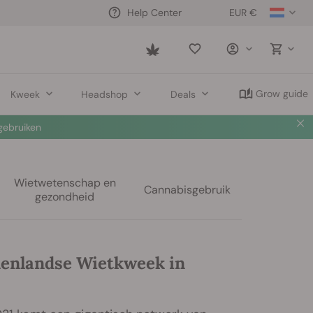
EUR €
Help Center
Saved
items
Grow guide
Kweek
Headshop
Deals
ebruiken
Wietwetenschap en
Cannabisgebruik
gezondheid
enlandse Wietkweek in