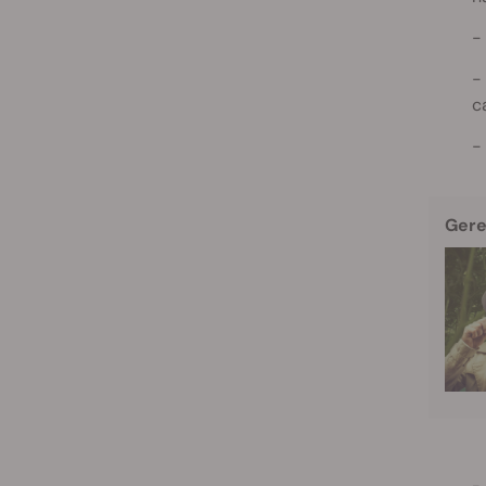
c
Gere