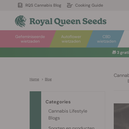
RQS Cannabis Blog
Cooking Guide
Gefeminiseerde
Autoflower
CBD
wietzaden
wietzaden
wietzaden
🎁
3 gra
Cannabi
Home
>
Blog
Categories
Cannabis Lifestyle
Blogs
Soorten en producten