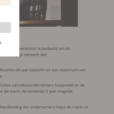
e: ICBC
r
1
. Deze bijeenkomst is bedoeld om de
een belangrijk netwerk dat
ferentie dit jaar beperkt tot een maximum van
s:
 Duitse cannabisondernemers bespreekt er de
oe de markt de komende 5 jaar mogelijk
 handleiding die ondernemers helpt de markt te