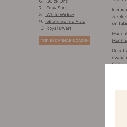
6.
Quick One
7.
Easy Start
In augu
8.
White Widow
zakelij
9.
Green Gelato Auto
en fab
10.
Royal Dwarf
Maar af
Mecho
TOP 10 CANNABIS ZADEN
De aftr
evenem
2021 o