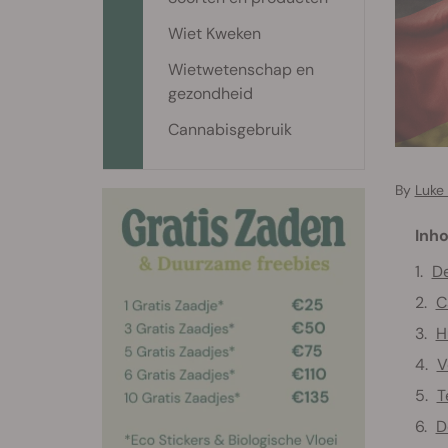
Wiet Kweken
Wietwetenschap en
gezondheid
Cannabisgebruik
By
Luke
Inho
De
C
H
V
T
D