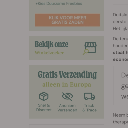
Duitsla
eerste
Het lij
De teru
houden.
staat 
econo
De
ge
we
Neem b
therap