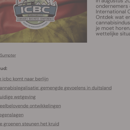
In augustus 2
ondernemers e
International 
Ontdek wat er
cannabisindus
je moet horen
wettelijke situ
 Sumpter
ud:
 icbc komt naar berlijn
annabislegalisatie: gemengde gevoelens in duitsland
uidige wetgeving
eelbelovende ontwikkelingen
egenslagen
e groenen steunen het kruid