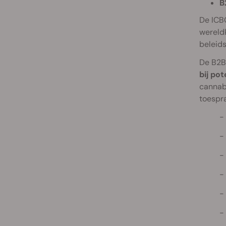
B
De IC
wereld
beleids
De B2B
bij po
cannab
toespr