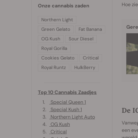
Hoe zie
Onze cannabis zaden
Northern Light
Gere
Green Gelato
Fat Banana
OG Kush
Sour Diesel
Royal Gorilla
Cookies Gelato
Critical
Royal Runtz
HulkBerry
Top 10 Cannabis Zaadjes
1.
Special Queen 1
De I
2.
Special Kush 1
3.
Northern Light Auto
Vanwege
4.
OG Kush
een eve
5.
Critical
wereld