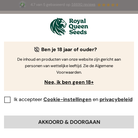
4.7 van 5 gebaseerd op
58690 reviews
☀️ Summer Sales: tot wel 50% korting
op geselecteerde producten! ⏤
Koop nu
🛍️
Ben je 18 jaar of ouder?
The RQS Blog
De inhoud en producten van onze website zijn gericht aan
personen van wettelijke leeftijd. Zie de Algemene
Cannabis Lifestyle Blogs
Soorten en producten
Voorwaarden.
Nee, ik ben geen 18+
Ik accepteer
Cookie-instellingen
en
privacybeleid
AKKOORD & DOORGAAN