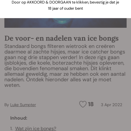
Door op AKKOORD & DOORGAAN te klikken, bevestig je dat je
18 jaar of ouder bent
De voor- en nadelen van ice bongs
Standaard bongs filteren wietrook en creëren
daarmee al zachte hijsjes, maar ice catcher bongs
gaan nog drie stappen verder! In deze rigs gaan
ijsblokjes, die koele, boterzachte hijsjes opleveren,
die bovendien fenomenaal smaken. Dit klinkt
allemaal geweldig, maar ze hebben ook een aantal
nadelen. Ontdek hieronder alles wat je moet
weten.
18
By
Luke Sumpter
3 Apr 2022
Inhoud:
Wat zijn ice bongs?