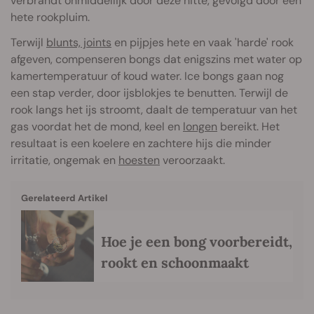
verbrandt onmiddellijk door deze hitte, gevolgd door een
hete rookpluim.
Terwijl
blunts, joints
en pijpjes hete en vaak 'harde' rook
afgeven, compenseren bongs dat enigszins met water op
kamertemperatuur of koud water. Ice bongs gaan nog
een stap verder, door ijsblokjes te benutten. Terwijl de
rook langs het ijs stroomt, daalt de temperatuur van het
gas voordat het de mond, keel en
longen
bereikt. Het
resultaat is een koelere en zachtere hijs die minder
irritatie, ongemak en
hoesten
veroorzaakt.
Gerelateerd Artikel
Hoe je een bong voorbereidt,
rookt en schoonmaakt