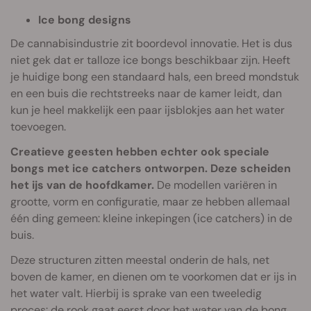
Ice bong designs
De cannabisindustrie zit boordevol innovatie. Het is dus
niet gek dat er talloze ice bongs beschikbaar zijn. Heeft
je huidige bong een standaard hals, een breed mondstuk
en een buis die rechtstreeks naar de kamer leidt, dan
kun je heel makkelijk een paar ijsblokjes aan het water
toevoegen.
Creatieve geesten hebben echter ook speciale
bongs met ice catchers ontworpen. Deze scheiden
het ijs van de hoofdkamer.
De modellen variëren in
grootte, vorm en configuratie, maar ze hebben allemaal
één ding gemeen: kleine inkepingen (ice catchers) in de
buis.
Deze structuren zitten meestal onderin de hals, net
boven de kamer, en dienen om te voorkomen dat er ijs in
het water valt. Hierbij is sprake van een tweeledig
proces: de rook gaat eerst door het water van de bong,