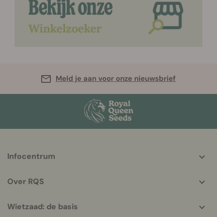
Meld je aan voor onze nieuwsbrief
More
Infocentrum
helpful
info
Over RQS
Wietzaad: de basis