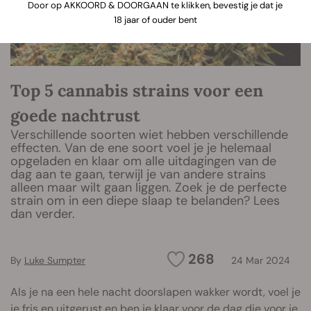
Door op AKKOORD & DOORGAAN te klikken, bevestig je dat je
18 jaar of ouder bent
Top 5 cannabis strains voor een
goede nachtrust
Verschillende soorten wiet hebben verschillende
effecten. Van de ene soort voel je je helemaal
opgeladen en klaar om alle uitdagingen van de
dag aan te gaan, terwijl je van andere strains
alleen maar wilt gaan liggen. Zoek je de perfecte
strain om in een diepe slaap te belanden? Lees
dan verder.
268
By
Luke Sumpter
24 Mar 2024
Als je na een hele nacht doorslapen wakker wordt, voel je
je fris en uitgerust en ben je klaar voor de dag die voor je