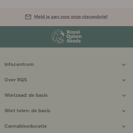
Meld je aan voor onze nieuwsbrief
More
Infocentrum
helpful
info
Over RQS
Wietzaad: de basis
Wiet telen: de basis
Cannabiseducatie