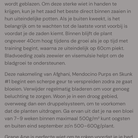
wordt geblazen. Om deze sterke wiet in handen te
krijgen, kun je het zaad het beste direct binnen zaaien in
hun uiteindelijke potten. Als je buiten kweekt, is het
belangrijk om te wachten tot de laatste vorst voorbij is
voordat je de zaden kiemt. Binnen blijft de plant
ongeveer 40cm hoog tijdens de groei als je op tijd met
training begint, waarna ze uiteindelijk op 60cm piekt.
Bladvoeding zoals zeewier en visemulsie helpt om de
bladgroei te ondersteunen.
Deze nakomeling van Afghani, Mendocino Purps en Skunk
#1 begint een scherpe geur te verspreiden zodra ze gaat
bloeien. Verwijder regelmatig bladeren om voor genoeg
beluchting te zorgen. Woon je in een droog gebied,
overweeg dan een druppelsysteem, om te voorkomen
dat de planten uitdrogen. Ga ervan uit dat je na een bloei
van 7–9 weken binnen maximaal 500g/m² kunt oogsten
en buiten eind september zo'n 500–600g/plant.
Grape Ape is perfecte wiet om te roken voordat je je bed