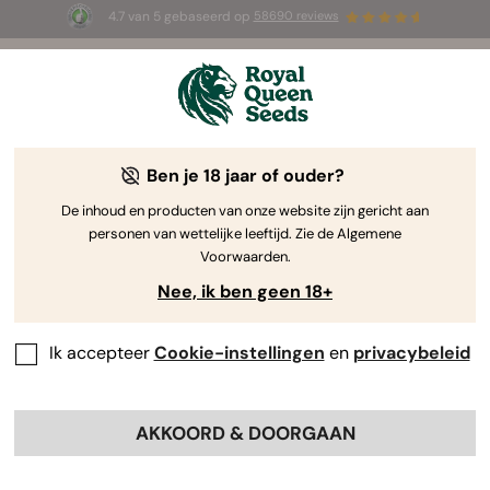
4.7 van 5 gebaseerd op
58690 reviews
⏳
1+1 GRATIS
-
Tijdelijke aanbieding
2d 11h 15m 09s
🌱
Ben je 18 jaar of ouder?
The RQS Blog
De inhoud en producten van onze website zijn gericht aan
personen van wettelijke leeftijd. Zie de Algemene
Cannabis Lifestyle Blogs
Soorten en producten
Voorwaarden.
Nee, ik ben geen 18+
Ik accepteer
Cookie-instellingen
en
privacybeleid
AKKOORD & DOORGAAN