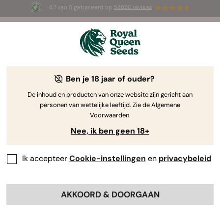
4.7 van 5 gebaseerd op
58690 reviews
🎁
3 White Widow Auto zaadjes
GRATIS voor de
eerste 100 die de code
AUGUST26 🌿
gebruiken
Ben je 18 jaar of ouder?
The RQS Blog
De inhoud en producten van onze website zijn gericht aan
personen van wettelijke leeftijd. Zie de Algemene
Cannabis Lifestyle Blogs
Soorten en producten
Voorwaarden.
Nee, ik ben geen 18+
Ik accepteer
Cookie-instellingen
en
privacybeleid
AKKOORD & DOORGAAN