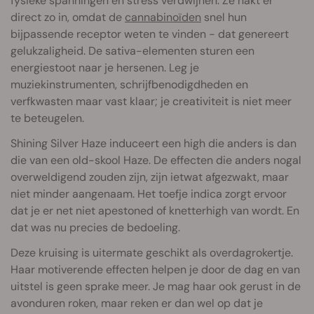
fysieke spanningen en stress verdwijnen. Ze hakt er
direct zo in, omdat de
cannabinoïden
snel hun
bijpassende receptor weten te vinden - dat genereert
gelukzaligheid. De sativa-elementen sturen een
energiestoot naar je hersenen. Leg je
muziekinstrumenten, schrijfbenodigdheden en
verfkwasten maar vast klaar; je creativiteit is niet meer
te beteugelen.
Shining Silver Haze induceert een high die anders is dan
die van een old-skool Haze. De effecten die anders nogal
overweldigend zouden zijn, zijn ietwat afgezwakt, maar
niet minder aangenaam. Het toefje indica zorgt ervoor
dat je er net niet apestoned of knetterhigh van wordt. En
dat was nu precies de bedoeling.
Deze kruising is uitermate geschikt als overdagrokertje.
Haar motiverende effecten helpen je door de dag en van
uitstel is geen sprake meer. Je mag haar ook gerust in de
avonduren roken, maar reken er dan wel op dat je