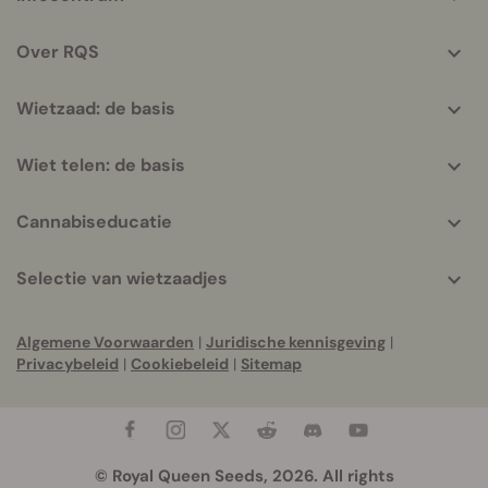
helpful
info
Over RQS
Wietzaad: de basis
Wiet telen: de basis
Cannabiseducatie
Selectie van wietzaadjes
Algemene Voorwaarden
|
Juridische kennisgeving
|
Privacybeleid
|
Cookiebeleid
|
Sitemap
© Royal Queen Seeds, 2026. All rights