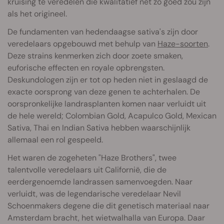
kruising te veredelen die kwalitatief net zo goed zou zijn
als het origineel.
De fundamenten van hedendaagse sativa's zijn door
veredelaars opgebouwd met behulp van
Haze-soorten
.
Deze strains kenmerken zich door zoete smaken,
euforische effecten en royale opbrengsten.
Deskundologen zijn er tot op heden niet in geslaagd de
exacte oorsprong van deze genen te achterhalen. De
oorspronkelijke landrasplanten komen naar verluidt uit
de hele wereld; Colombian Gold, Acapulco Gold, Mexican
Sativa, Thai en Indian Sativa hebben waarschijnlijk
allemaal een rol gespeeld.
Het waren de zogeheten "Haze Brothers", twee
talentvolle veredelaars uit Californië, die de
eerdergenoemde landrassen samenvoegden. Naar
verluidt, was de legendarische veredelaar Nevil
Schoenmakers degene die dit genetisch materiaal naar
Amsterdam bracht, het wietwalhalla van Europa. Daar