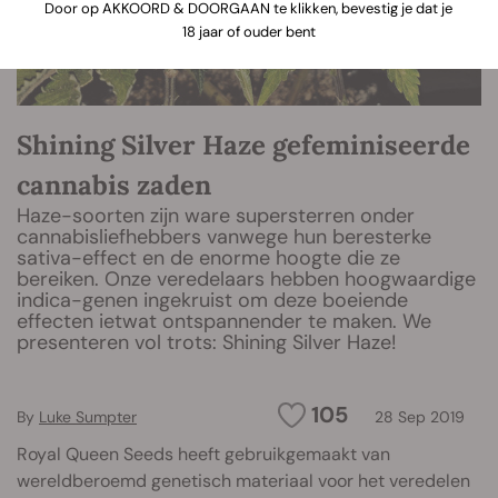
Door op AKKOORD & DOORGAAN te klikken, bevestig je dat je
18 jaar of ouder bent
Shining Silver Haze gefeminiseerde
cannabis zaden
Haze-soorten zijn ware supersterren onder
cannabisliefhebbers vanwege hun beresterke
sativa-effect en de enorme hoogte die ze
bereiken. Onze veredelaars hebben hoogwaardige
indica-genen ingekruist om deze boeiende
effecten ietwat ontspannender te maken. We
presenteren vol trots: Shining Silver Haze!
105
By
Luke Sumpter
28 Sep 2019
Royal Queen Seeds heeft gebruikgemaakt van
wereldberoemd genetisch materiaal voor het veredelen