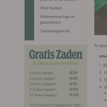
Wiet Kweken
Wietwetenschap en
gezondheid
Cannabisgebruik
By
Stev
Inho
Wa
H
H
W