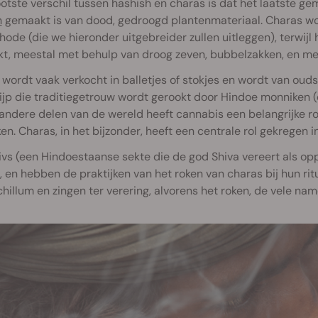
otste verschil tussen hashish en charas is dat het laatste ge
h
gemaakt is van dood, gedroogd plantenmateriaal. Charas w
hode (die we hieronder uitgebreider zullen uitleggen), terwij
t, meestal met behulp van droog zeven, bubbelzakken, en me
wordt vaak verkocht in balletjes of stokjes en wordt van oud
ijp die traditiegetrouw wordt gerookt door Hindoe monniken 
 andere delen van de wereld heeft cannabis een belangrijke rol
ken. Charas, in het bijzonder, heeft een centrale rol gekregen
vs (een Hindoestaanse sekte die de god Shiva vereert als op
, en hebben de praktijken van het roken van charas bij hun ri
chillum en zingen ter verering, alvorens het roken, de vele nam