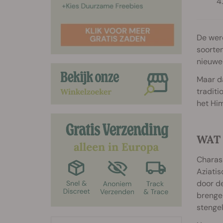
De were
soorte
nieuwe
Maar da
tradit
het Hi
WAT
Charas 
Aziatis
door d
brengen
stengel