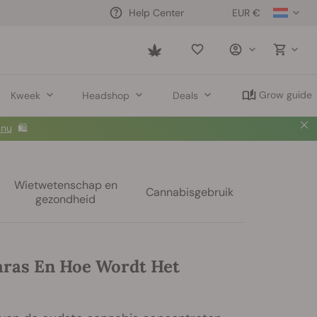
EUR €
Help Center
Saved
items
Grow guide
Kweek
Headshop
Deals
 nu
🛍️
Wietwetenschap en
Cannabisgebruik
gezondheid
aras En Hoe Wordt Het