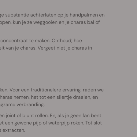
htige substantie achterlaten op je handpalmen en
oppen, kun je ze weggooien en je charas bal of
et concentraat te maken. Onthoud; hoe
t van je charas. Vergeet niet je charas in
kken. Voor een traditionelere ervaring, raden we
haras nemen, het tot een sliertje draaien, en
angzame verbranding.
joint of blunt rollen. En, als je geen fan bent
met een gewone pijp of
waterpijp
roken. Tot slot
s extracten.