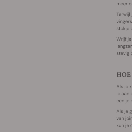
meer ol
Terwijl
vingers
stokje 
Wrijf j
langzam
stevig 
HOE
Als je 
je aan 
een joi
Als je 
van joi
kun je 