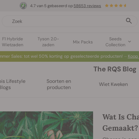
4.7 van 5 gebaseerd op
58653 reviews
F1 Hybride
Tyson 2.0-
Seeds
Mix Packs
Wietzaden
zaden
Collection
mer Sales: tot wel 50% korting op geselecteerde producten! ⏤
Koop
The RQS Blog
s Lifestyle
Soorten en
Wiet Kweken
Blogs
producten
Wat Is Ch
Gemaakt?