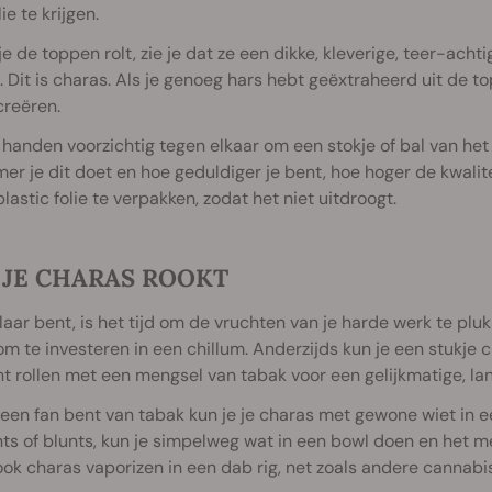
ie te krijgen.
 je de toppen rolt, zie je dat ze een dikke, kleverige, teer-ac
. Dit is charas. Als je genoeg hars hebt geëxtraheerd uit de t
creëren.
e handen voorzichtig tegen elkaar om een stokje of bal van h
er je dit doet en hoe geduldiger je bent, hoe hoger de kwalitei
plastic folie te verpakken, zodat het niet uitdroogt.
 JE CHARAS ROOKT
klaar bent, is het tijd om de vruchten van je harde werk te plu
om te investeren in een chillum. Anderzijds kun je een stukje c
nt rollen met een mengsel van tabak voor een gelijkmatige, l
geen fan bent van tabak kun je je charas met gewone wiet in een 
nts of blunts, kun je simpelweg wat in een bowl doen en het 
ook charas vaporizen in een dab rig, net zoals andere cannabi