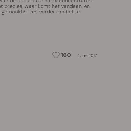
 van de oudste cannabis concentraten.
et precies, waar komt het vandaan, en
 gemaakt? Lees verder om het te
160
1 Jun 2017