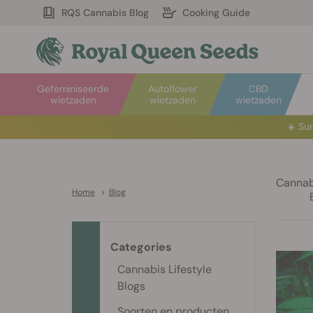
RQS Cannabis Blog
Cooking Guide
Gefeminiseerde
Autoflower
CBD
wietzaden
wietzaden
wietzaden
☀️
Sum
Cannabi
Home
>
Blog
Categories
Cannabis Lifestyle
Blogs
Soorten en producten