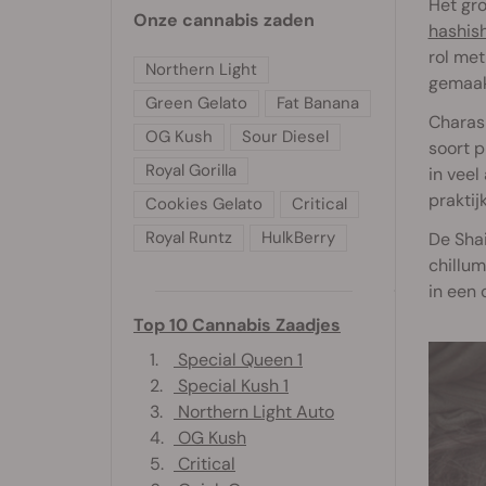
Het gro
Onze cannabis zaden
hashis
rol met
Northern Light
gemaak
Green Gelato
Fat Banana
Charas 
OG Kush
Sour Diesel
soort p
Royal Gorilla
in veel
praktij
Cookies Gelato
Critical
Royal Runtz
HulkBerry
De Shai
chillum
in een 
Top 10 Cannabis Zaadjes
1.
Special Queen 1
2.
Special Kush 1
3.
Northern Light Auto
4.
OG Kush
5.
Critical