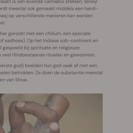
maakt is van levende cannabis stekken, terwijl
ordt meestal ook gemaakt middels een hand-
l hasj op verschillende manieren kan worden
er.
sher gerookt met een chillum, een speciale
(of sadhoes). Op het Indiase sub-continent en
 gespeeld bij spirituele en religieuze
 in veel Hindoestaanse rituelen en gewoonten.
perste god) beelden hun god vaak af met een
tuelen betrokken. Ze doen de substantie meestal
en van Shiva.