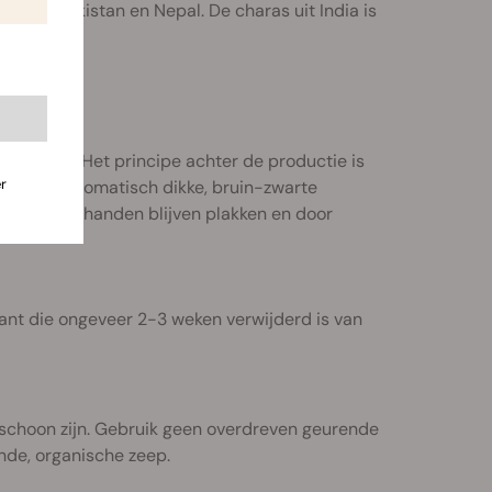
en als Pakistan en Nepal. De charas uit India is
, en wiet. Het principe achter de productie is
r
 krijg je automatisch dikke, bruin-zwarte
die aan je handen blijven plakken en door
ant die ongeveer 2-3 weken verwijderd is van
 schoon zijn. Gebruik geen overdreven geurende
ende, organische zeep.