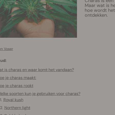
Charas is een
Maar wat is h
hoe wordt het
ontdekken.
en Voser
ud:
t is charas en waar komt het vandaan?
oe je charas maakt:
oe je charas rookt
elke soorten kun je gebruiken voor charas?
Royal kush
Northern light