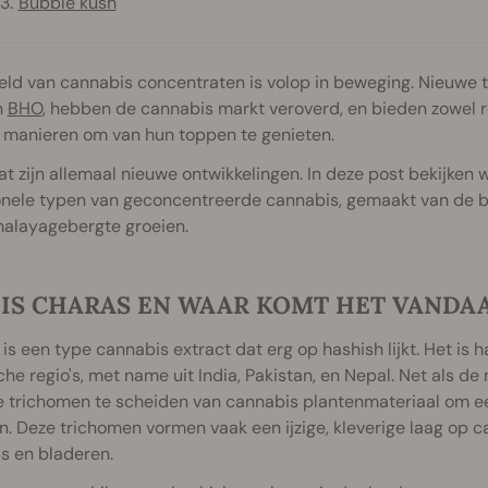
Bubble kush
ld van cannabis concentraten is volop in beweging. Nieuwe t
n
BHO
, hebben de cannabis markt veroverd, en bieden zowel 
 manieren om van hun toppen te genieten.
t zijn allemaal nieuwe ontwikkelingen. In deze post bekijken
ionele typen van geconcentreerde cannabis, gemaakt van de b
malayagebergte groeien.
 IS CHARAS EN WAAR KOMT HET VANDA
is een type cannabis extract dat erg op hashish lijkt. Het is 
che regio's, met name uit India, Pakistan, en Nepal. Net als
e trichomen te scheiden van cannabis plantenmateriaal om ee
. Deze trichomen vormen vaak een ijzige, kleverige laag op c
s en bladeren.