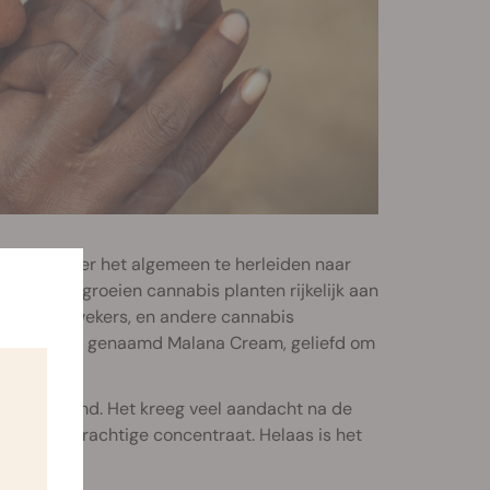
tie ervan over het algemeen te herleiden naar
e gebieden groeien cannabis planten rijkelijk aan
jagers, kwekers, en andere cannabis
 type charas, genaamd Malana Cream, geliefd om
Gold genoemd. Het kreeg veel aandacht na de
 dit zeer krachtige concentraat. Helaas is het