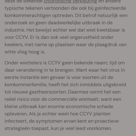
deze de bekende
chlorotische verkleuring
en andere
typische tekenen vertoonden die ook bij geïnfecteerde
komkommerachtigen optreden. Dit betrof natuurlijk een
onderzoek en geen daadwerkelijke uitbraak in de
industrie. Het bewijst echter wel dat wiet kwetsbaar is
voor CCYV. Er is dan ook veel ongerustheid onder
kwekers, met name op plaatsen waar de plaagdruk van
witte vlieg hoog is.
Onder wiettelers is CCYV geen bekende naam; tijd om
daar verandering in te brengen. Want waar het virus in
eerste instantie een gevaar is voor soorten uit de
komkommerfamilie, heeft het zich inmiddels uitgebreid
tot nieuwe gastheersoorten. Daarmee vormt het een
reëel risico voor de commerciële wietteelt, want een
kleine uitbraak kan enorme economische schade
opleveren. Als je echter weet hoe CCYV planten
infecteert, de symptomen ervan kent en proactieve
strategieën toepast, kun je veel leed voorkomen.