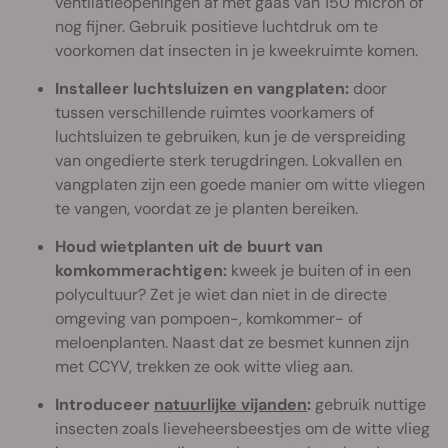
ventilatieopeningen af met gaas van 150 micron of
nog fijner. Gebruik positieve luchtdruk om te
voorkomen dat insecten in je kweekruimte komen.
Installeer luchtsluizen en vangplaten:
door
tussen verschillende ruimtes voorkamers of
luchtsluizen te gebruiken, kun je de verspreiding
van ongedierte sterk terugdringen. Lokvallen en
vangplaten zijn een goede manier om witte vliegen
te vangen, voordat ze je planten bereiken.
Houd wietplanten uit de buurt van
komkommerachtigen:
kweek je buiten of in een
polycultuur? Zet je wiet dan niet in de directe
omgeving van pompoen-, komkommer- of
meloenplanten. Naast dat ze besmet kunnen zijn
met CCYV, trekken ze ook witte vlieg aan.
Introduceer
natuurlijke vijanden
:
gebruik nuttige
insecten zoals lieveheersbeestjes om de witte vlieg