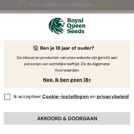
4.7 van 5 gebaseerd op
58690 reviews
⏳
1+1 GRATIS
-
Tijdelijke aanbieding
2d 9h 7m 54s
🌱
Ben je 18 jaar of ouder?
The RQS Blog
De inhoud en producten van onze website zijn gericht aan
personen van wettelijke leeftijd. Zie de Algemene
Cannabis Lifestyle Blogs
Soorten en producten
Voorwaarden.
Nee, ik ben geen 18+
Ik accepteer
Cookie-instellingen
en
privacybeleid
AKKOORD & DOORGAAN