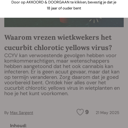
Door op AKKOORD & DOORGAAN te klikken, bevestig je dat je
18 jaar of ouder bent
Waarom vrezen wietkwekers het
cucurbit chlorotic yellows virus?
CCYV kan verwoestende gevolgen hebben voor
komkommerachtigen, maar wetenschappers
hebben aangetoond dat het ook cannabis kan
infecteren. Er is geen acuut gevaar, maar dat kan
op termijn veranderen. Zorg daarom dat je goed
voorbereid bent. Ontdek hier alles over het
cucurbit chlorotic yellows virus in wietplanten en
hoe je het kunt voorkomen.
9
By
Max Sargent
21 May 2025
Inhoud: