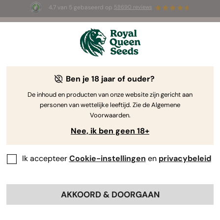
4.7 van 5 gebaseerd op
58690 reviews
⏳
1+1 GRATIS
-
Tijdelijke aanbieding
2d 9h 15m 29s
🌱
Ben je 18 jaar of ouder?
The RQS Blog
De inhoud en producten van onze website zijn gericht aan
personen van wettelijke leeftijd. Zie de Algemene
Cannabis Lifestyle Blogs
Soorten en producten
Voorwaarden.
Nee, ik ben geen 18+
Ik accepteer
Cookie-instellingen
en
privacybeleid
AKKOORD & DOORGAAN