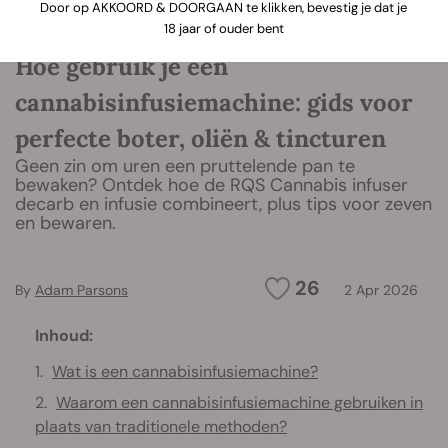
Door op AKKOORD & DOORGAAN te klikken, bevestig je dat je
18 jaar of ouder bent
Hoe gebruik je een
cannabisinfusiemachine: gids voor
perfecte boter, oliën & tincturen
Geen zin om uren een pruttelende pan te
bewaken? Ontdek hoe de RQS Cannabis infuser
decarb en infusie combineert, plus tips voor zeven
en bewaren.
26
By
Adam Parsons
2 Apr 2026
Inhoud:
Wat is een cannabisinfusiemachine?
Waarom een cannabisinfusiemachine gebruiken in
plaats van traditionele methoden?