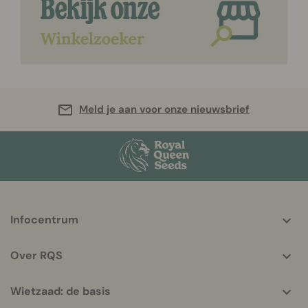
Meld je aan voor onze nieuwsbrief
More
Infocentrum
helpful
info
Over RQS
Wietzaad: de basis