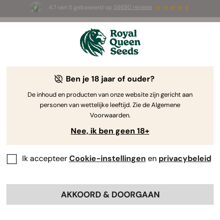
4.7 van 5 gebaseerd op
58690 reviews
☀️ Summer Sales: tot wel 50% korting
op geselecteerde producten! ⏤
Koop nu
🛍️
Ben je 18 jaar of ouder?
The RQS Blog
De inhoud en producten van onze website zijn gericht aan
personen van wettelijke leeftijd. Zie de Algemene
Cannabis Lifestyle Blogs
Soorten en producten
Voorwaarden.
Nee, ik ben geen 18+
Ik accepteer
Cookie-instellingen
en
privacybeleid
AKKOORD & DOORGAAN