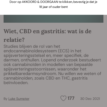
Door op AKKOORD & DOORGAAN te klikken, bevestig je dat je
18 jaar of ouder bent
Wiet, CBD en gastritis: wat is de
relatie?
Studies blijven de rol van het
endocannabinoïdesysteem (ECS) in het
spijsverteringsstelsel en, meer specifiek, de
darmen, onthullen. Lopend onderzoek bestudeert
ook cannabinoïden in modellen van bepaalde
spijsverteringsstoornissen, waaronder het
prikkelbaredarmsyndroom. Nu willen we weten of
cannabinoïden, zoals CBD en THC, gastritis
beïnvloeden.
177
By
Luke Sumpter
30 Dec 2021