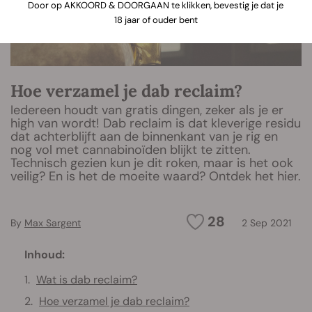
Door op AKKOORD & DOORGAAN te klikken, bevestig je dat je
18 jaar of ouder bent
Hoe verzamel je dab reclaim?
Iedereen houdt van gratis dingen, zeker als je er
high van wordt! Dab reclaim is dat kleverige residu
dat achterblijft aan de binnenkant van je rig en
nog vol met cannabinoïden blijkt te zitten.
Technisch gezien kun je dit roken, maar is het ook
veilig? En is het de moeite waard? Ontdek het hier.
28
By
Max Sargent
2 Sep 2021
Inhoud:
Wat is dab reclaim?
Hoe verzamel je dab reclaim?