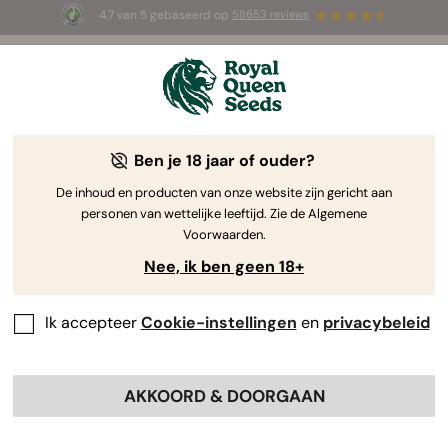
4.7 van 5 gebaseerd op
58653 reviews
☀️ Summer Sales: tot wel 50% korting
op geselecteerde producten! ⏤
Koop nu
🛍️
Ben je 18 jaar of ouder?
The RQS Blog
De inhoud en producten van onze website zijn gericht aan
personen van wettelijke leeftijd. Zie de Algemene
Cannabis Lifestyle Blogs
Soorten en producten
Voorwaarden.
Nee, ik ben geen 18+
Ik accepteer
Cookie-instellingen
en
privacybeleid
AKKOORD & DOORGAAN