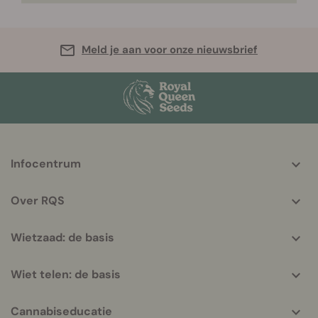
Meld je aan voor onze nieuwsbrief
More
Infocentrum
helpful
info
Over RQS
Wietzaad: de basis
Wiet telen: de basis
Cannabiseducatie