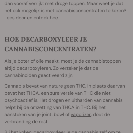
dan vooraf verrijkt met droge toppen. Maar weet je dat
het ook mogelijk is met cannabisconcentraten te koken?
Lees door en ontdek hoe.
HOE DECARBOXYLEER JE
CANNABISCONCENTRATEN?
Als je boter of olie maakt, moet je de
cannabistoppen
altijd decarboxyleren. Zo verzeker je dat de
cannabinoïden geactiveerd zijn.
Cannabis bevat van nature geen
THC
. In plaats daarvan
bevat het
THCA
, een zure versie van THC die niet
psychoactief is. Het drogen en uitharden van cannabis
helpt bij de omzetting van THCA in THC. Bij het
aansteken van je joint, bowl of
vaporizer
, doet de
verbranding de rest.
Bij het koken,
decarboxyleer
je de cannabis zelf om te