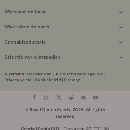
Wietzaad: de basis
Wiet telen: de basis
Cannabiseducatie
Selectie van wietzaadjes
Algemene Voorwaarden
|
Juridische kennisgeving
|
Privacybeleid
|
Cookiebeleid
|
Sitemap
© Royal Queen Seeds, 2026. All rights
reserved
Snorkel Spain SLU
- Damstraat 46, 1012 JM