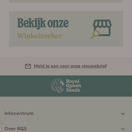
Meld je aan voor onze nieuwsbrief
More
Infocentrum
helpful
info
Over RQS