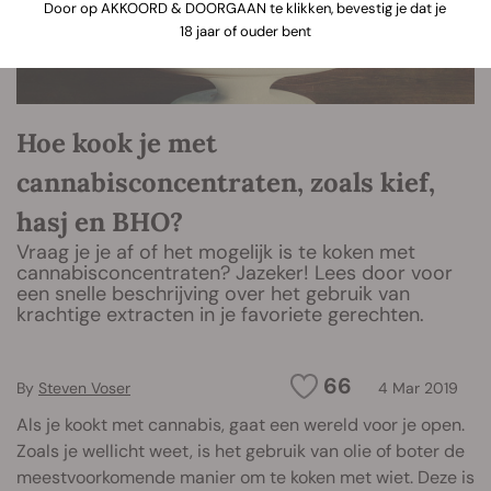
Door op AKKOORD & DOORGAAN te klikken, bevestig je dat je
18 jaar of ouder bent
Hoe kook je met
cannabisconcentraten, zoals kief,
hasj en BHO?
Vraag je je af of het mogelijk is te koken met
cannabisconcentraten? Jazeker! Lees door voor
een snelle beschrijving over het gebruik van
krachtige extracten in je favoriete gerechten.
66
By
Steven Voser
4 Mar 2019
Als je kookt met cannabis, gaat een wereld voor je open.
Zoals je wellicht weet, is het gebruik van olie of boter de
meestvoorkomende manier om te koken met wiet. Deze is