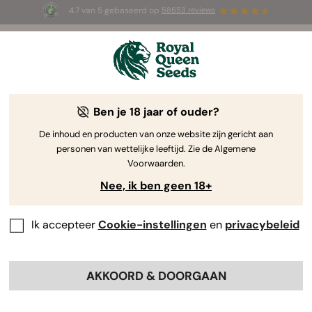
4.7 van 5 gebaseerd op
58653 reviews
⏳
1+1 GRATIS
-
Tijdelijke aanbieding
2d 16h 45m 07s
🌱
Ben je 18 jaar of ouder?
The RQS Blog
De inhoud en producten van onze website zijn gericht aan
personen van wettelijke leeftijd. Zie de Algemene
Cannabis Lifestyle Blogs
Soorten en producten
Voorwaarden.
Nee, ik ben geen 18+
Ik accepteer
Cookie-instellingen
en
privacybeleid
AKKOORD & DOORGAAN