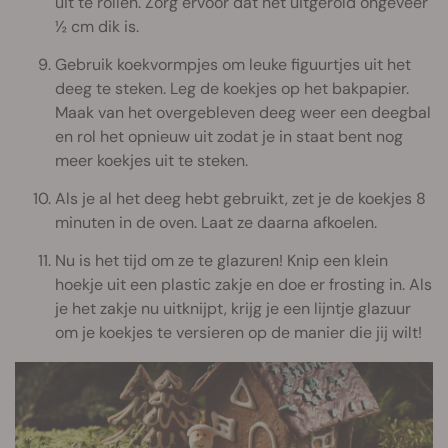
uit te rollen. Zorg ervoor dat het uitgerold ongeveer
½ cm dik is.
Gebruik koekvormpjes om leuke figuurtjes uit het
deeg te steken. Leg de koekjes op het bakpapier.
Maak van het overgebleven deeg weer een deegbal
en rol het opnieuw uit zodat je in staat bent nog
meer koekjes uit te steken.
Als je al het deeg hebt gebruikt, zet je de koekjes 8
minuten in de oven. Laat ze daarna afkoelen.
Nu is het tijd om ze te glazuren! Knip een klein
hoekje uit een plastic zakje en doe er frosting in. Als
je het zakje nu uitknijpt, krijg je een lijntje glazuur
om je koekjes te versieren op de manier die jij wilt!