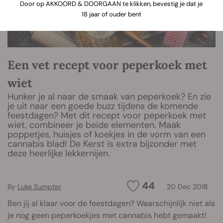
Door op AKKOORD & DOORGAAN te klikken, bevestig je dat je
18 jaar of ouder bent
Een vet recept voor peperkoek met
wiet
Hunker je al naar de smaak van peperkoek? En zie
je uit naar een goede buzz tijdens de komende
feestdagen? Met dit recept voor peperkoek met
wiet, combineer je beide elementen. Maak
poppetjes, huisjes of koekjes in de vorm van een
cannabis blad! De Kerst is extra bijzonder met
deze heerlijke lekkernijen.
44
By
Luke Sumpter
20 Dec 2018
Ben jij al klaar voor de feestdagen? Waarschijnlijk niet als
je nog geen peperkoekjes met cannabis hebt gemaakt!