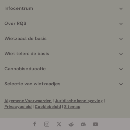
More
Infocentrum
helpful
info
Over RQS
Wietzaad: de basis
Wiet telen: de basis
Cannabiseducatie
Selectie van wietzaadjes
Algemene Voorwaarden
|
Juridische kennisgeving
|
Privacybeleid
|
Cookiebeleid
|
Sitemap