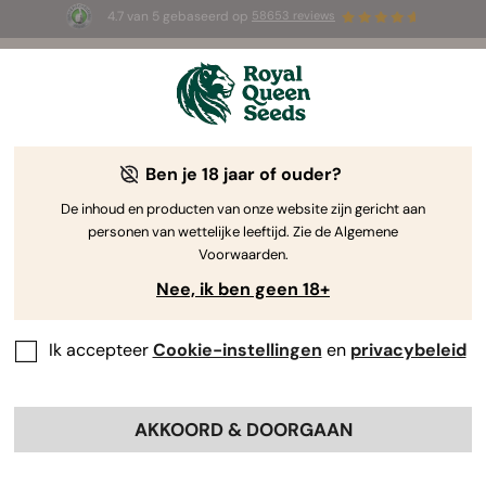
4.7 van 5 gebaseerd op
58653 reviews
☀️ Summer Sales: tot wel 50% korting
op geselecteerde producten! ⏤
Koop nu
🛍️
Ben je 18 jaar of ouder?
The RQS Blog
De inhoud en producten van onze website zijn gericht aan
personen van wettelijke leeftijd. Zie de Algemene
Cannabis Lifestyle Blogs
Soorten en producten
Voorwaarden.
Nee, ik ben geen 18+
Ik accepteer
Cookie-instellingen
en
privacybeleid
AKKOORD & DOORGAAN