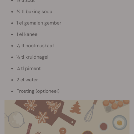
½ tl zout
¾ tl baking soda
1 el gemalen gember
1 el kaneel
½ tl nootmuskaat
½ tl kruidnagel
¼ tl piment
2 el water
Frosting (optioneel)