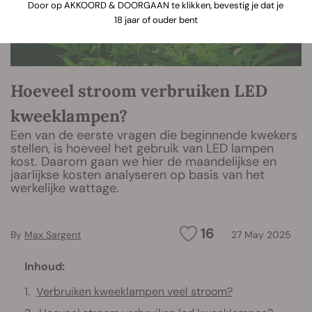
Door op AKKOORD & DOORGAAN te klikken, bevestig je dat je
18 jaar of ouder bent
Hoeveel stroom verbruiken LED
kweeklampen?
Een van de eerste vragen die beginnende kwekers
stellen, is hoeveel het gebruik van LED lampen
kost. Daarom gaan we hier de maandelijkse en
jaarlijkse kosten analyseren op basis van het
werkelijke wattage.
16
By
Max Sargent
27 May 2025
Inhoud:
Verbruiken kweeklampen veel stroom?