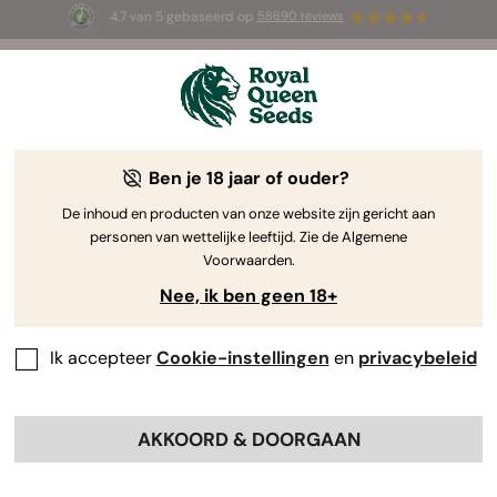
4.7 van 5 gebaseerd op
58690 reviews
☀️ Summer Sales: tot wel 50% korting
op geselecteerde producten! ⏤
Koop nu
🛍️
Ben je 18 jaar of ouder?
The RQS Blog
De inhoud en producten van onze website zijn gericht aan
personen van wettelijke leeftijd. Zie de Algemene
Cannabis Lifestyle Blogs
Soorten en producten
Voorwaarden.
Nee, ik ben geen 18+
Ik accepteer
Cookie-instellingen
en
privacybeleid
AKKOORD & DOORGAAN