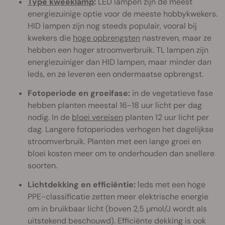
Type kweeklamp
:
LED lampen zijn de meest
energiezuinige optie voor de meeste hobbykwekers.
HID lampen zijn nog steeds populair, vooral bij
kwekers die
hoge opbrengsten
nastreven, maar ze
hebben een hoger stroomverbruik. TL lampen zijn
energiezuiniger dan HID lampen, maar minder dan
leds, en ze leveren een ondermaatse opbrengst.
Fotoperiode en groeifase:
in de vegetatieve fase
hebben planten meestal 16-18 uur licht per dag
nodig. In de
bloei vereisen
planten 12 uur licht per
dag. Langere fotoperiodes verhogen het dagelijkse
stroomverbruik. Planten met een lange groei en
bloei kosten meer om te onderhouden dan snellere
soorten.
Lichtdekking en efficiëntie:
leds met een hoge
PPE-classificatie zetten meer elektrische energie
om in bruikbaar licht (boven 2,5 µmol/J wordt als
uitstekend beschouwd). Efficiënte dekking is ook