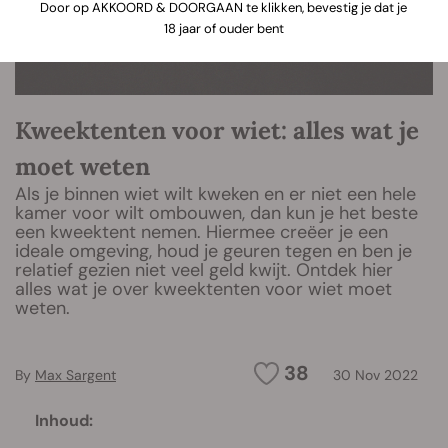
Door op AKKOORD & DOORGAAN te klikken, bevestig je dat je
18 jaar of ouder bent
Kweektenten voor wiet: alles wat je
moet weten
Als je binnen wiet wilt kweken en er niet een hele
kamer voor wilt ombouwen, dan kun je het beste
een kweektent nemen. Hiermee creëer je een
ideale omgeving, houd je geuren tegen en ben je
relatief gezien niet veel geld kwijt. Ontdek hier
alles wat je over kweektenten voor wiet moet
weten.
38
By
Max Sargent
30 Nov 2022
Inhoud: