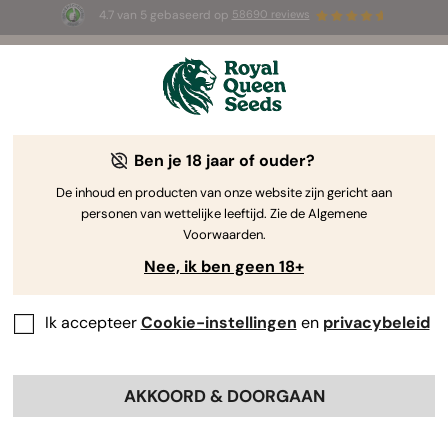
4.7 van 5 gebaseerd op
58690 reviews
☀️ Summer Sales: tot wel 50% korting
op geselecteerde producten! ⏤
Koop nu
🛍️
Ben je 18 jaar of ouder?
The RQS Blog
De inhoud en producten van onze website zijn gericht aan
personen van wettelijke leeftijd. Zie de Algemene
Cannabis Lifestyle Blogs
Soorten en producten
Voorwaarden.
Nee, ik ben geen 18+
Ik accepteer
Cookie-instellingen
en
privacybeleid
AKKOORD & DOORGAAN