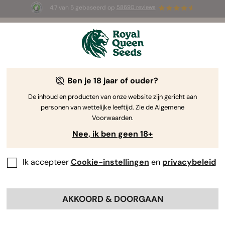
4.7 van 5 gebaseerd op
58690 reviews
🎁
3 White Widow Auto zaadjes
GRATIS voor de
eerste 100 die de code
AUGUST26 🌿
gebruiken
Ben je 18 jaar of ouder?
The RQS Blog
De inhoud en producten van onze website zijn gericht aan
personen van wettelijke leeftijd. Zie de Algemene
Cannabis Lifestyle Blogs
Soorten en producten
Voorwaarden.
Nee, ik ben geen 18+
Ik accepteer
Cookie-instellingen
en
privacybeleid
AKKOORD & DOORGAAN