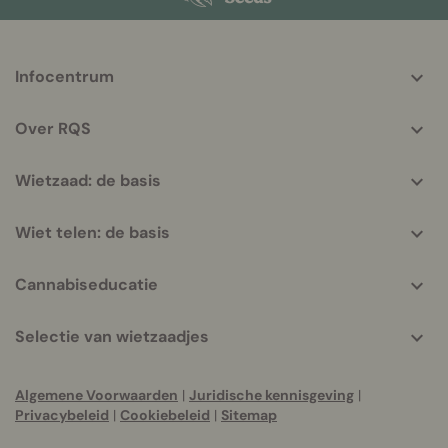
More
Infocentrum
helpful
info
Over RQS
Wietzaad: de basis
Wiet telen: de basis
Cannabiseducatie
Selectie van wietzaadjes
Algemene Voorwaarden
|
Juridische kennisgeving
|
Privacybeleid
|
Cookiebeleid
|
Sitemap