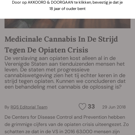
Door op AKKOORD & DOORGAAN te klikken, bevestig je dat je
18 jaar of ouder bent
Medicinale Cannabis In De Strijd
Tegen De Opiaten Crisis
De verslaving aan opiaten kost alleen al in de
Verenigde Staten aan tienduizenden mensen het
leven. De staten met progressieve
cannabiswetgeving zien het tij echter keren in de
strijd tegen opiaten. Kunnen we concluderen dat
een behandeling met cannabis de oplossing is?
33
By
RQS Editorial Team
29 Jun 2018
De Centers for Disease Control and Prevention hebben
de grimmige cijfers van de opiaten crisis uiteengezet. Zo
schatten ze dat in de VS in 2016 63.000 mensen zijn