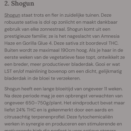
2. Shogun
Shogun
staat trots en fier in zuidelijke tuinen. Deze
robuuste sativa is dol op zonlicht en maakt dankbaar
gebruik van elke zonnestraal. Shogun komt uit een
prestigieuze familie; ze is het nageslacht van Amnesia
Haze en Gorilla Glue 4. Deze sativa zit boordevol THC.
Buiten wordt ze maximaal 190cm hoog. Als je haar in de
eerste weken van de vegetatieve fase topt, ontwikkelt ze
een breder, meer productiever bladerdak. Gooi er wat
LST en/of mainlining bovenop om een dicht, gelijkmatig
bladerdak in de bloei te verzekeren.
Shogun heeft een lange bloeitijd van ongeveer 11 weken.
Na deze periode mag je een opbrengst verwachten van
ongeveer 650–750g/plant. Het eindproduct bevat maar
liefst 24% THC en is gekenmerkt door een aards en
citrusachtig terpenenprofiel. Deze fytochemicaliën
werken in synergie en produceren een stimulerende en
motiverende high die perfect is voor actieve stoners.