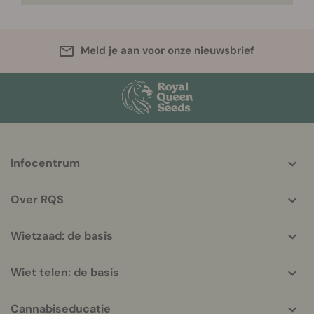
Meld je aan voor onze nieuwsbrief
More
Infocentrum
helpful
info
Over RQS
Wietzaad: de basis
Wiet telen: de basis
Cannabiseducatie