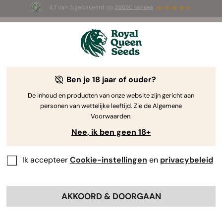
4.7 van 5 gebaseerd op
58690 reviews
☀️ Summer Sales: tot wel 50% korting
op geselecteerde producten! ⏤
Koop nu
🛍️
Ben je 18 jaar of ouder?
The RQS Blog
De inhoud en producten van onze website zijn gericht aan
personen van wettelijke leeftijd. Zie de Algemene
Cannabis Lifestyle Blogs
Soorten en producten
Voorwaarden.
Nee, ik ben geen 18+
Ik accepteer
Cookie-instellingen
en
privacybeleid
AKKOORD & DOORGAAN