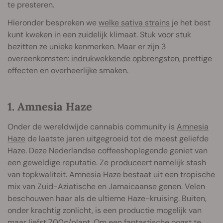
te presteren.
Hieronder bespreken we
welke sativa strains
je het best
kunt kweken in een zuidelijk klimaat. Stuk voor stuk
bezitten ze unieke kenmerken. Maar er zijn 3
overeenkomsten:
indrukwekkende opbrengsten
, prettige
effecten en overheerlijke smaken.
1. Amnesia Haze
Onder de wereldwijde cannabis community is
Amnesia
Haze
de laatste jaren uitgegroeid tot de meest geliefde
Haze. Deze Nederlandse coffeeshoplegende geniet van
een geweldige reputatie. Ze produceert namelijk stash
van topkwaliteit. Amnesia Haze bestaat uit een tropische
mix van Zuid-Aziatische en Jamaicaanse genen. Velen
beschouwen haar als de ultieme Haze-kruising. Buiten,
onder krachtig zonlicht, is een productie mogelijk van
maar liefst 700g/plant. Om een fantastische oogst te