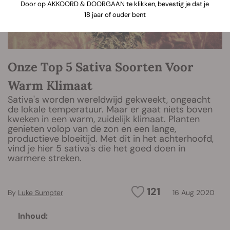
Door op AKKOORD & DOORGAAN te klikken, bevestig je dat je
18 jaar of ouder bent
Onze Top 5 Sativa Soorten Voor
Warm Klimaat
Sativa's worden wereldwijd gekweekt, ongeacht
de lokale temperatuur. Maar er gaat niets boven
kweken in een warm, zuidelijk klimaat. Planten
genieten volop van de zon en een lange,
productieve bloeitijd. Met dit in het achterhoofd,
vind je hier 5 sativa's die het goed doen in
warmere streken.
121
By
Luke Sumpter
16 Aug 2020
Inhoud: