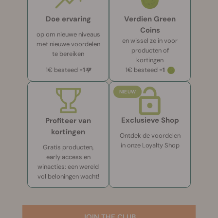
Doe ervaring
Verdien Green
Coins
op om nieuwe niveaus
en wissel ze in voor
met nieuwe voordelen
producten of
te bereiken
kortingen
xp
1€ besteed =
1
1€ besteed =
1
NIEUW
Exclusieve Shop
Profiteer van
kortingen
Ontdek de voordelen
in onze Loyalty Shop
Gratis producten,
early access en
winacties: een wereld
vol beloningen wacht!
JOIN THE CLUB