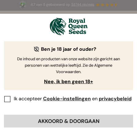
4.7 van 5 gebaseerd op
58744 reviews
Ben je 18 jaar of ouder?
De inhoud en producten van onze website zijn gericht aan
personen van wettelijke leeftijd. Zie de Algemene
Voorwaarden.
Nee, ik ben geen 18+
Hoe Meer je Kweekt
Hoe Beter We je Belonen
Ik accepteer
Cookie-instellingen
en
privacybeleid
Growers Club is een
AKKOORD & DOORGAAN
loyaliteitsprogramma op basis van
verschillende niveaus,
ontworpen door