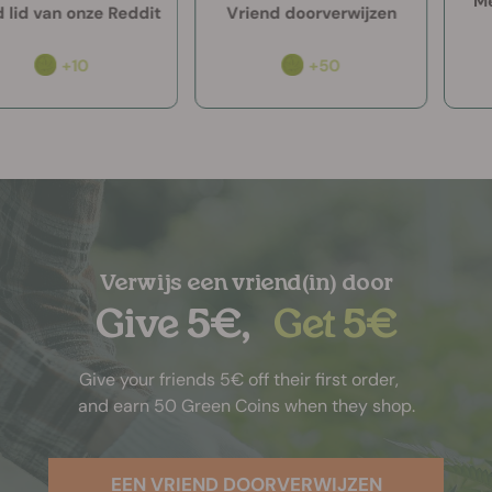
Meld
id van onze Reddit
Vriend doorverwijzen
+10
+50
Verwijs een vriend(in) door
Give 5€,
Get 5€
Give your friends 5€ off their first order,
and earn 50 Green Coins when they shop.
EEN VRIEND DOORVERWIJZEN