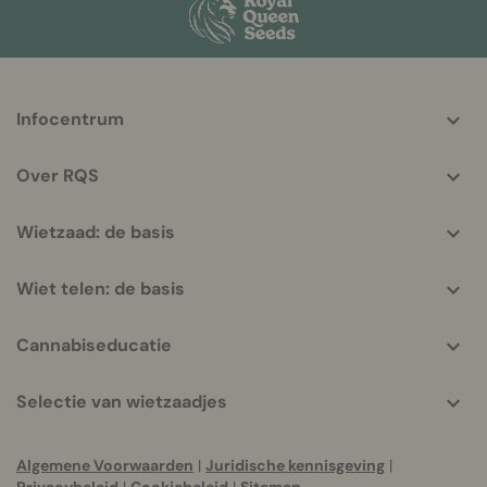
More
Infocentrum
helpful
info
Over RQS
Wietzaad: de basis
Wiet telen: de basis
Cannabiseducatie
Selectie van wietzaadjes
Algemene Voorwaarden
|
Juridische kennisgeving
|