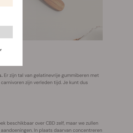
r
s.
Er zijn tal van gelatinevrije gummiberen met
rnivoren zijn verleden tijd. Je kunt dus
ek beschikbaar over CBD zelf, maar we zullen
andoeningen. In plaats daarvan concentreren