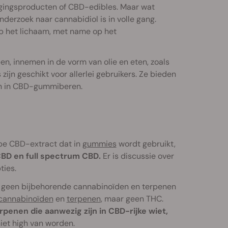
rgingsproducten of CBD-edibles. Maar wat
derzoek naar cannabidiol is in volle gang.
op het lichaam, met name op het
pen, innemen in de vorm van olie en eten, zoals
ijn geschikt voor allerlei gebruikers. Ze bieden
en in CBD-gummiberen.
pe CBD-extract dat in
gummies
wordt gebruikt,
BD en full spectrum CBD.
Er is discussie over
ties.
s geen bijbehorende cannabinoïden en terpenen
cannabinoïden
en
terpenen
, maar geen THC.
enen die aanwezig zijn in CBD-rijke wiet,
iet high van worden.