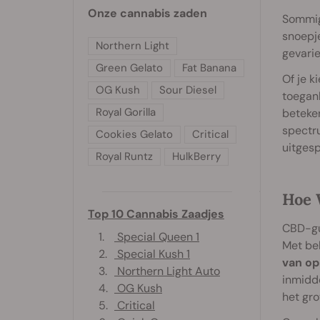
Onze cannabis zaden
Sommig
snoepje
Northern Light
gevarie
Green Gelato
Fat Banana
Of je k
OG Kush
Sour Diesel
toegank
Royal Gorilla
beteken
spectr
Cookies Gelato
Critical
uitgesp
Royal Runtz
HulkBerry
Hoe 
Top 10 Cannabis Zaadjes
CBD-gum
1.
Special Queen 1
Met be
2.
Special Kush 1
van op
3.
Northern Light Auto
inmidd
4.
OG Kush
het gro
5.
Critical