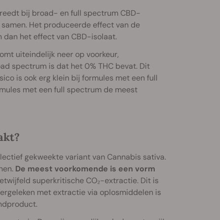
reedt bij broad- en full spectrum CBD-
n samen. Het produceerde effect van de
n dan het effect van CBD-isolaat.
mt uiteindelijk neer op voorkeur,
oad spectrum is dat het 0% THC bevat. Dit
ico is ook erg klein bij formules met een full
mules met een full spectrum de meest
akt?
ectief gekweekte variant van Cannabis sativa.
nen.
De meest voorkomende is een vorm
wijfeld superkritische CO₂-extractie. Dit is
rgeleken met extractie via oplosmiddelen is
indproduct.