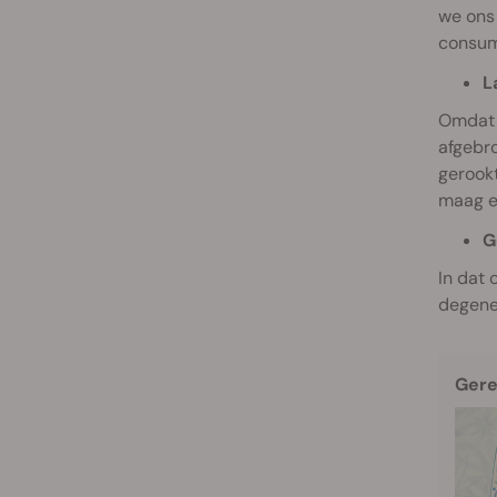
we ons
consum
L
Omdat 
afgebro
gerook
maag en
G
In dat 
degene
Gere