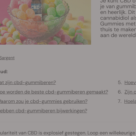
Je kunt CBD o
je van gummibe
en heerlijk. Di
cannabidiol als
Gummies met C
thuis te maken
aan de werel
Sargent
ud:
at zijn cbd-gummiberen?
Hoev
oe worden de beste cbd-gummiberen gemaakt?
Zijn 
aarom zou je cbd-gummies gebruiken?
Hoel
ebben cbd-gummiberen bijwerkingen?
lariteit van CBD is explosief gestegen. Loop een willekeurige