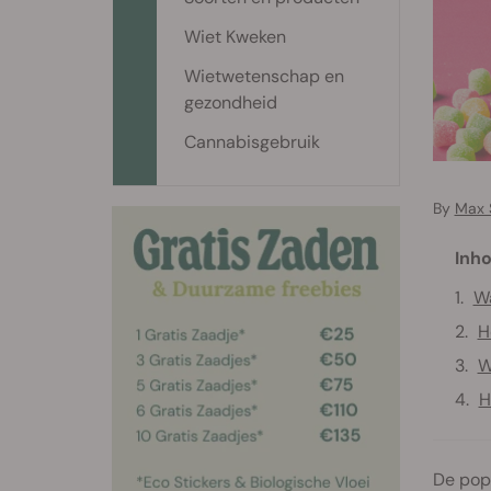
Wiet Kweken
Wietwetenschap en
gezondheid
Cannabisgebruik
By
Max 
Inho
W
H
W
H
De popu