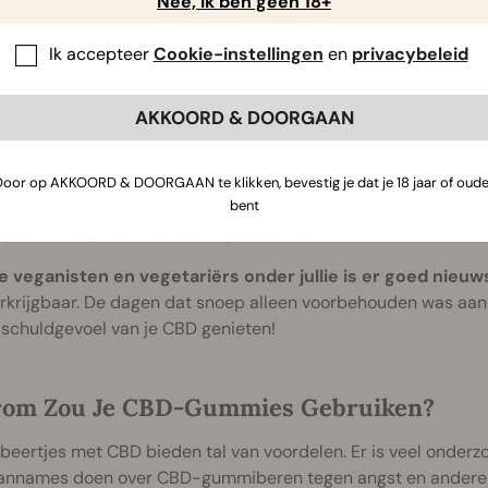
Nee, ik ben geen 18+
Ik accepteer
Cookie-instellingen
en
privacybeleid
AKKOORD & DOORGAAN
Door op AKKOORD & DOORGAAN te klikken, bevestig je dat je 18 jaar of oude
bent
Gummiberen Zonder Gelatine
e veganisten en vegetariërs onder jullie is er goed nieuw
krijgbaar. De dagen dat snoep alleen voorbehouden was aan ca
 schuldgevoel van je CBD genieten!
om Zou Je CBD-Gummies Gebruiken?
ertjes met CBD bieden tal van voordelen. Er is veel onderzo
annames doen over CBD-gummiberen tegen angst en andere a