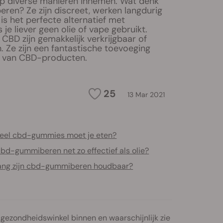
p diverse manieren innemen. Wat denk
ren? Ze zijn discreet, werken langdurig
t is het perfecte alternatief met
 je liever geen olie of vape gebruikt.
BD zijn gemakkelijk verkrijgbaar of
. Ze zijn een fantastische toevoeging
d van CBD-producten.
25
13 Mar 2021
eel cbd-gummies moet je eten?
cbd-gummiberen net zo effectief als olie?
ang zijn cbd-gummiberen houdbaar?
 gezondheidswinkel binnen en waarschijnlijk zie