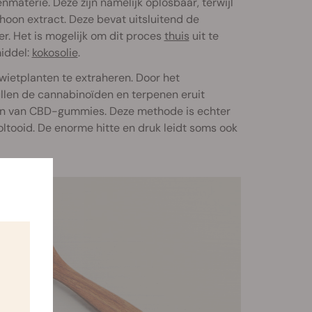
materie. Deze zijn namelijk oplosbaar, terwijl
schoon extract. Deze bevat uitsluitend de
er. Het is mogelijk om dit proces
thuis
uit te
middel:
kokosolie
.
wietplanten te extraheren. Door het
ullen de cannabinoïden en terpenen eruit
aken van CBD-gummies. Deze methode is echter
voltooid. De enorme hitte en druk leidt soms ook