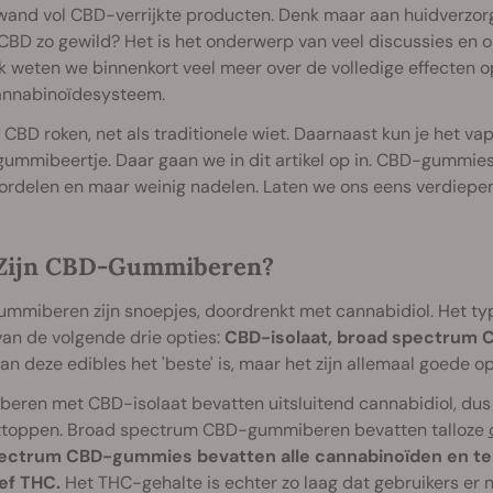
 wand vol CBD-verrijkte producten. Denk maar aan huidverzo
BD zo gewild? Het is het onderwerp van veel discussies en on
k weten we binnenkort veel meer over de volledige effecten 
nnabinoïdesysteem.
 CBD roken, net als traditionele wiet. Daarnaast kun je het va
gummibeertje. Daar gaan we in dit artikel op in. CBD-gummies z
oordelen en maar weinig nadelen. Laten we ons eens verdiep
Zijn CBD-Gummiberen?
mmiberen zijn snoepjes, doordrenkt met cannabidiol. Het ty
van de volgende drie opties:
CBD-isolaat, broad spectrum C
an deze edibles het 'beste' is, maar het zijn allemaal goede op
eren met CBD-isolaat bevatten uitsluitend cannabidiol, du
ettoppen. Broad spectrum CBD-gummiberen bevatten talloze
pectrum CBD-gummies bevatten alle cannabinoïden en terp
ief THC.
Het THC-gehalte is echter zo laag dat gebruikers er n