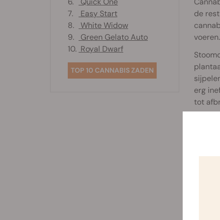
6.
Quick One
Cannabi
7.
Easy Start
de rest
8.
White Widow
cannabi
9.
Green Gelato Auto
voeren.
10.
Royal Dwarf
Stoomde
plantaa
TOP 10 CANNABIS ZADEN
sijpele
erg ine
tot afb