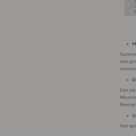
M
Gummibe
een pro
inneemt
D
Een joi
Misschi
Niemand
Z
Het spr