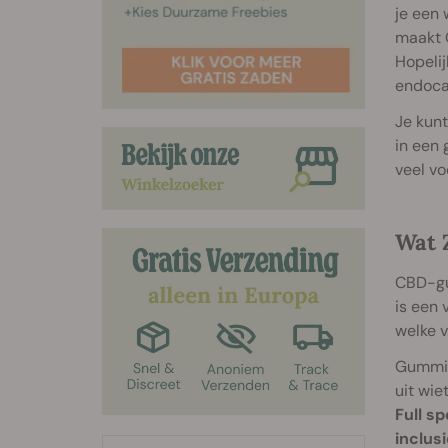
je een
maakt C
Hopelij
endoca
Je kunt
in een 
veel v
Wat 
CBD-gu
is een 
welke v
Gummib
uit wi
Full s
inclus