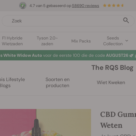
4.7 van 5 gebaseerd op
58690 reviews
F1 Hybride
Tyson 2.0-
Seeds
Mix Packs
Wietzaden
zaden
Collection
tis White Widow Auto
voor de eerste 100 die de code
AUGUST26 🌿
g
The RQS Blog
s Lifestyle
Soorten en
Wiet Kweken
Blogs
producten
CBD Gummi
Weten