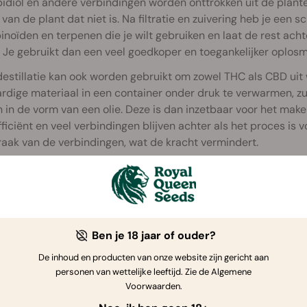
diol en andere verbindingen worden onttrokken uit de planten
 van de plant dat niet is. Na filtratie en zuivering heb je een 
noïden en terpenen die je wilt gebruiken en laat de rest acht
 Je gebruikt dan een veel goedkoper en toegankelijker oplos
stillatie kan ook worden gebruikt om zowel THC als CBD uit 
rdige materiaal in een container onder druk te verwarmen, z
n in de vorm van een olie. Deze is dan inzetbaar voor het m
fficiënt en veel verbindingen blijven achter als het proces is 
raak van de verbindingen, wat de kracht vermindert.
Ben je 18 jaar of ouder?
De inhoud en producten van onze website zijn gericht aan
personen van wettelijke leeftijd. Zie de Algemene
Voorwaarden.