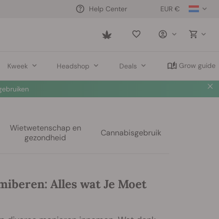
EUR €
Help Center
Saved
items
Grow guide
Kweek
Headshop
Deals
ebruiken
Wietwetenschap en
Cannabisgebruik
gezondheid
beren: Alles wat Je Moet