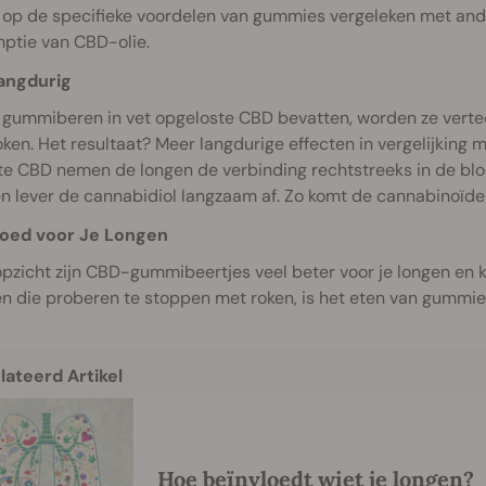
 op de specifieke voordelen van gummies vergeleken met and
ptie van CBD-olie.
angdurig
gummiberen in vet opgeloste CBD bevatten, worden ze vertee
ken. Het resultaat? Meer langdurige effecten in vergelijking 
te CBD nemen de longen de verbinding rechtstreeks in de bl
 lever de cannabidiol langzaam af. Zo komt de cannabinoïde g
oed voor Je Longen
opzicht zijn CBD-gummibeertjes veel beter voor je longen en
n die proberen te stoppen met roken, is het eten van gummi
lateerd Artikel
Hoe beïnvloedt wiet je longen?