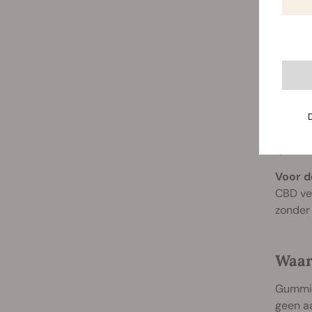
CBD-
Voor d
CBD ver
zonder
Waar
Gummibe
geen a