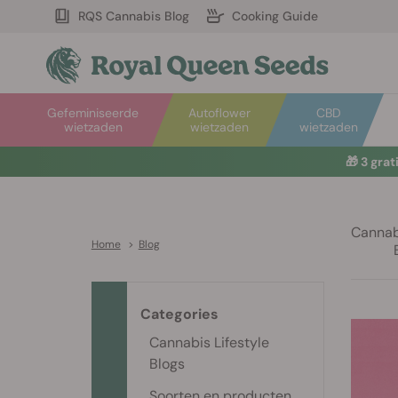
RQS Cannabis Blog
Cooking Guide
Gefeminiseerde
Autoflower
CBD
wietzaden
wietzaden
wietzaden
🎁
3 gra
Cannabi
Home
>
Blog
Categories
Cannabis Lifestyle
Blogs
Soorten en producten