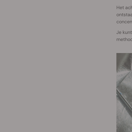
Het ach
ontsta
concent
Je kunt
methode