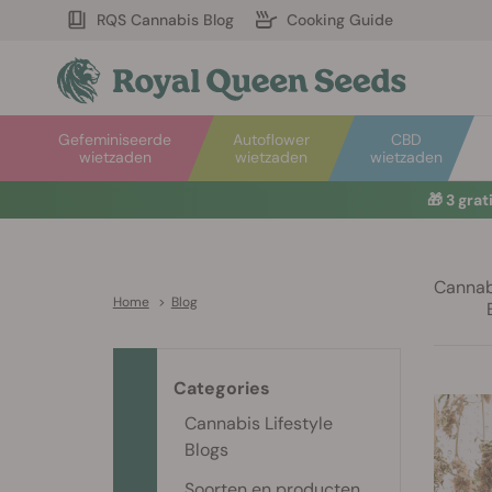
RQS Cannabis Blog
Cooking Guide
Gefeminiseerde
Autoflower
CBD
wietzaden
wietzaden
wietzaden
🎁
3 gra
Cannabi
Home
>
Blog
Categories
Cannabis Lifestyle
Blogs
Soorten en producten