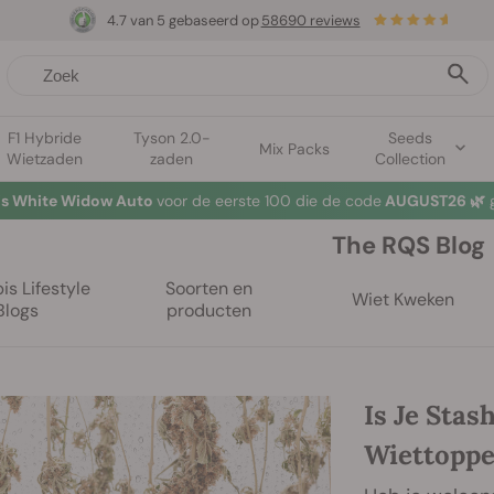
4.7 van 5 gebaseerd op
58690 reviews
F1 Hybride
Tyson 2.0-
Seeds
Mix Packs
Wietzaden
zaden
Collection
tis White Widow Auto
voor de eerste 100 die de code
AUGUST26 🌿
g
The RQS Blog
s Lifestyle
Soorten en
Wiet Kweken
Blogs
producten
Is Je Stas
Wiettoppe