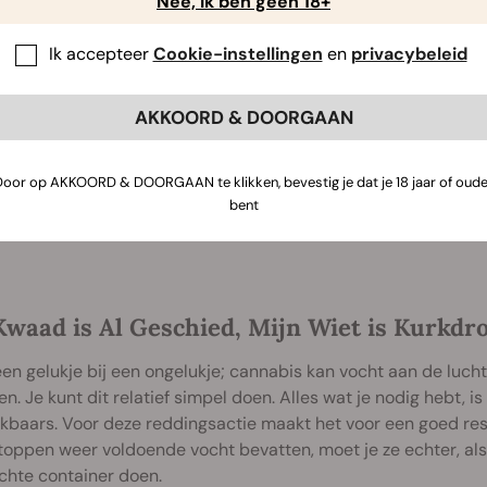
Nee, ik ben geen 18+
Vochtregelaars
Ik accepteer
Cookie-instellingen
en
privacybeleid
5
/
5
(132)
AKKOORD & DOORGAAN
Koop Vochtregelaars
Door op AKKOORD & DOORGAAN te klikken, bevestig je dat je 18 jaar of oude
bent
Kwaad is Al Geschied, Mijn Wiet is Kurkdr
een gelukje bij een ongelukje; cannabis kan vocht aan de luc
. Je kunt dit relatief simpel doen. Alles wat je nodig hebt, is
jkbaars. Voor deze reddingsactie maakt het voor een goed resul
toppen weer voldoende vocht bevatten, moet je ze echter, als 
chte container doen.