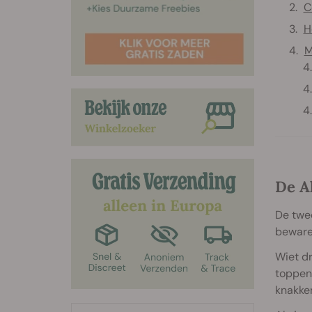
C
H
M
De A
De twee
beware
Wiet dr
toppen 
knakken