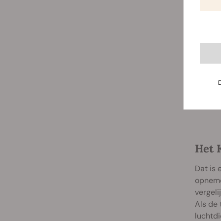
Het 
Dat is 
opnemen
vergeli
Als de 
luchtdi