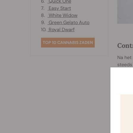
6.
Quick One
7.
Easy Start
8.
White Widow
9.
Green Gelato Auto
10.
Royal Dwarf
TOP 10 CANNABIS ZADEN
Cont
Na het 
steeds 
van de 
Zo’n ha
de uitw
van 58