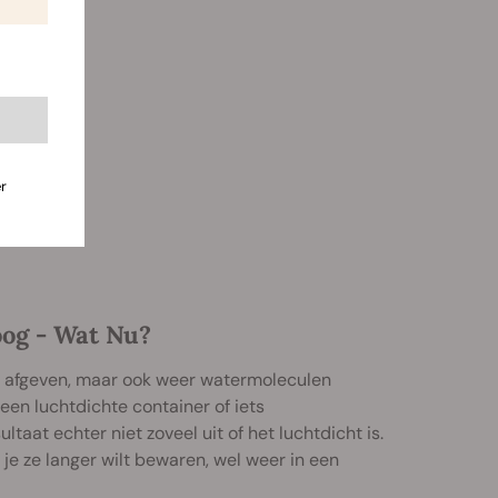
r
oog - Wat Nu?
ht afgeven, maar ook weer watermoleculen
 een luchtdichte container of iets
taat echter niet zoveel uit of het luchtdicht is.
je ze langer wilt bewaren, wel weer in een