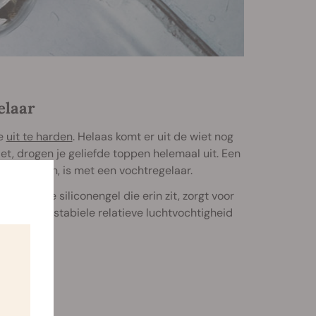
elaar
ze
uit te harden
. Helaas komt er uit de wiet nog
et, drogen je geliefde toppen helemaal uit. Een
handhaven, is met een vochtregelaar.
zetten. De siliconengel die erin zit, zorgt voor
ert in een stabiele relatieve luchtvochtigheid