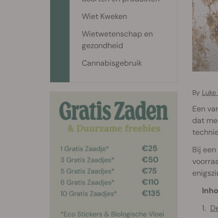
Wiet Kweken
Wietwetenschap en
gezondheid
Cannabisgebruik
By
Luke 
Een van
dat mee
technie
Bij een
voorraa
enigszi
Inho
De