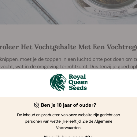
roleer Het Vochtgehalte Met Een Vochtreg
knippen, moet je de toppen in een luchtdichte pot doen om 
vocht, wat in de omgeving terechtkomt. Dus tenzij je goed opl
makkelijkste manieren om de perfecte omgeving voor wiet te 
ndige vochtregelaar kun je zowel bij kleine als grote oogsten in
isseling van vocht met de lucht rondom je toppen. Dat resulte
–65% — de ‘sweet spot’ voor het uitharden.
Ben je 18 jaar of ouder?
De inhoud en producten van onze website zijn gericht aan
personen van wettelijke leeftijd. Zie de Algemene
Voorwaarden.