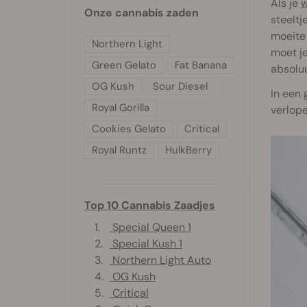
Als je
w
Onze cannabis zaden
steeltj
moeite 
Northern Light
moet je
Green Gelato
Fat Banana
absolu
OG Kush
Sour Diesel
In een 
Royal Gorilla
verlope
Cookies Gelato
Critical
Royal Runtz
HulkBerry
Top 10 Cannabis Zaadjes
1.
Special Queen 1
2.
Special Kush 1
3.
Northern Light Auto
4.
OG Kush
5.
Critical