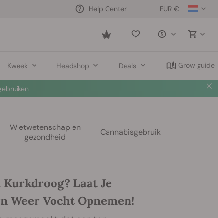
EUR €
Help Center
Saved
items
Grow guide
Kweek
Headshop
Deals
ebruiken
Wietwetenschap en
Cannabisgebruik
gezondheid
h Kurkdroog? Laat Je
n Weer Vocht Opnemen!