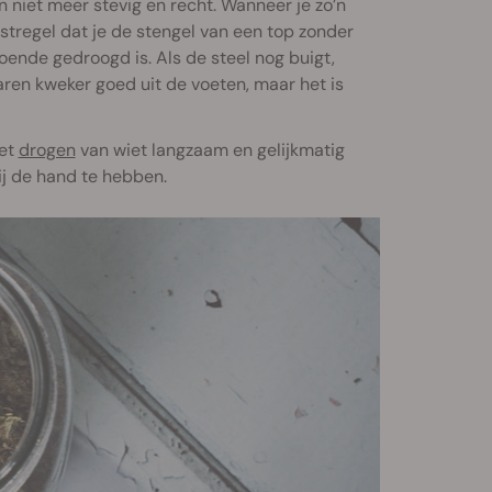
en niet meer stevig en recht. Wanneer je zo’n
istregel dat je de stengel van een top zonder
ende gedroogd is. Als de steel nog buigt,
ren kweker goed uit de voeten, maar het is
het
drogen
van wiet langzaam en gelijkmatig
ij de hand te hebben.