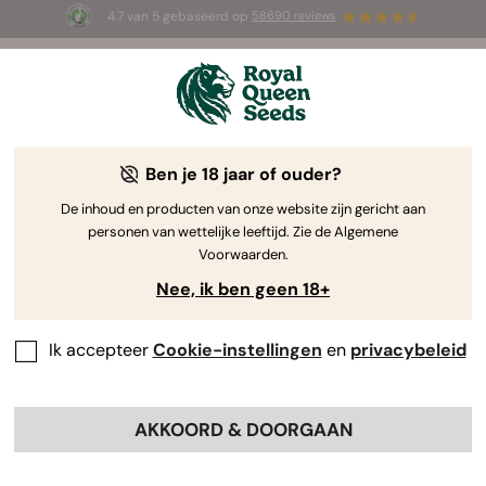
4.7 van 5 gebaseerd op
58690 reviews
🎁
3 White Widow Auto zaadjes
GRATIS voor de
eerste 100 die de code
AUGUST26 🌿
gebruiken
Ben je 18 jaar of ouder?
The RQS Blog
De inhoud en producten van onze website zijn gericht aan
personen van wettelijke leeftijd. Zie de Algemene
Cannabis Lifestyle Blogs
Soorten en producten
Voorwaarden.
Nee, ik ben geen 18+
Ik accepteer
Cookie-instellingen
en
privacybeleid
AKKOORD & DOORGAAN