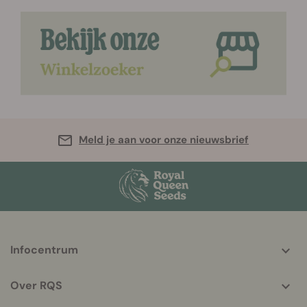
Meld je aan voor onze nieuwsbrief
More
Infocentrum
helpful
info
Over RQS