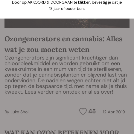
Door op AKKOORD & DOORGAAN te klikken, bevestig je dat je
18 jaar of ouder bent
Ozongenerators en cannabis: Alles
wat je zou moeten weten
Ozongenerators zijn significant krachtiger dan
chloorbleekmiddel en worden gebruikt om een
kweekruimte in een mum van tijd te steriliseren,
zonder dat je cannabisplanten er blijvend last van
ondervinden. De nadelen wegen echter niet altijd
op tegen de bespaarde tijd, met name als je thuis
kweekt. Lees verder en ontdek er alles over!
45
By
Luke Sholl
12 Apr 2019
WAT KAN OZON BETEKENEN VOOR