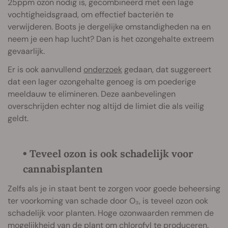
25ppm ozon nodig is, gecombineerd met een lage
vochtigheidsgraad, om effectief bacteriën te
verwijderen. Boots je dergelijke omstandigheden na en
neem je een hap lucht? Dan is het ozongehalte extreem
gevaarlijk.
Er is ook aanvullend
onderzoek
gedaan, dat suggereert
dat een lager ozongehalte genoeg is om poederige
meeldauw te elimineren. Deze aanbevelingen
overschrijden echter nog altijd de limiet die als veilig
geldt.
• Teveel ozon is ook schadelijk voor
cannabisplanten
Zelfs als je in staat bent te zorgen voor goede beheersing
ter voorkoming van schade door O₃, is teveel ozon ook
schadelijk voor planten. Hoge ozonwaarden remmen de
mogelijkheid van de plant om chlorofyl te produceren.