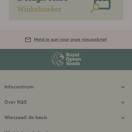
Meld je aan voor onze nieuwsbrief
More
Infocentrum
helpful
info
Over RQS
Wietzaad: de basis