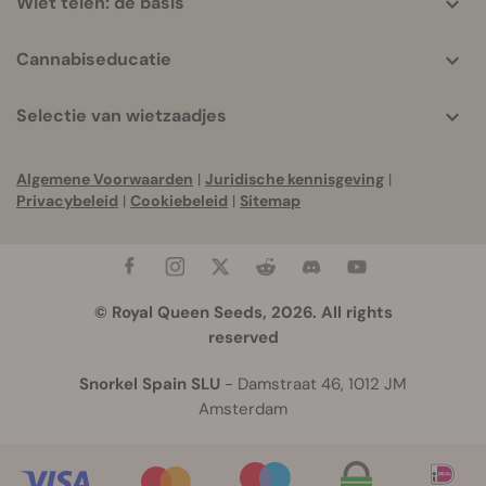
Wiet telen: de basis
Cannabiseducatie
Selectie van wietzaadjes
Algemene Voorwaarden
|
Juridische kennisgeving
|
Privacybeleid
|
Cookiebeleid
|
Sitemap
© Royal Queen Seeds, 2026. All rights
reserved
Snorkel Spain SLU
- Damstraat 46, 1012 JM
Amsterdam