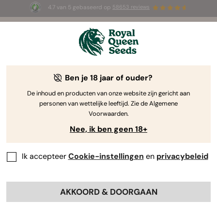
4.7 van 5 gebaseerd op
58653 reviews
☀️ Summer Sales: tot wel 50% korting
op geselecteerde producten! ⏤
Koop nu
🛍️
Ben je 18 jaar of ouder?
The RQS Blog
De inhoud en producten van onze website zijn gericht aan
personen van wettelijke leeftijd. Zie de Algemene
Cannabis Lifestyle Blogs
Soorten en producten
Voorwaarden.
Nee, ik ben geen 18+
Ik accepteer
Cookie-instellingen
en
privacybeleid
AKKOORD & DOORGAAN