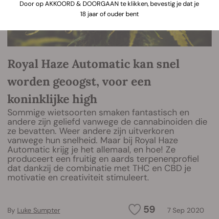
Door op AKKOORD & DOORGAAN te klikken, bevestig je dat je
18 jaar of ouder bent
Royal Haze Automatic kan snel
worden geoogst, voor een
koninklijke high
Sommige wietsoorten smaken fantastisch en
andere zijn geliefd vanwege de cannabinoiden die
ze bevatten. Weer andere zijn uitverkoren
vanwege hun snelheid. Maar bij Royal Haze
Automatic krijg je het allemaal, en hoe! Ze
produceert een fruitig en aards terpenenprofiel
dat dankzij de combinatie met THC en CBD je
motivatie en creativiteit stimuleert.
59
By
Luke Sumpter
7 Sep 2020