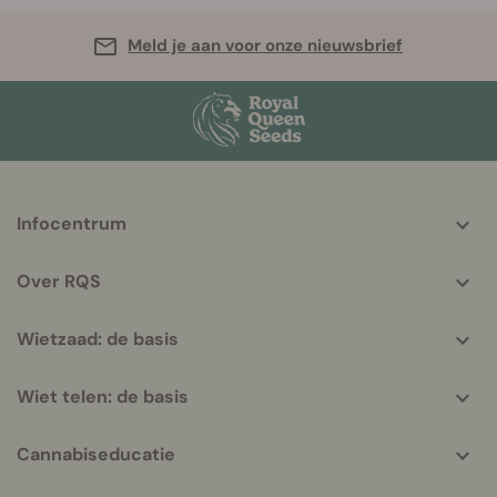
Meld je aan voor onze nieuwsbrief
More
Infocentrum
helpful
info
Over RQS
Wietzaad: de basis
Wiet telen: de basis
Cannabiseducatie