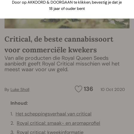
Door op AKKOORD & DOORGAAN te klikken, bevestig je dat je
18 jaar of ouder bent
Critical, de beste cannabissoort
voor commerciële kwekers
Van alle producten die Royal Queen Seeds
aanbiedt geeft Royal Critical misschien wel het
meest waar voor uw geld.
136
By
Luke Sholl
10 Oct 2020
Inhoud:
Het scheppingsverhaal van critical
Royal critical: smaak- en aromaprofiel
Royal critical: kweekinformatie