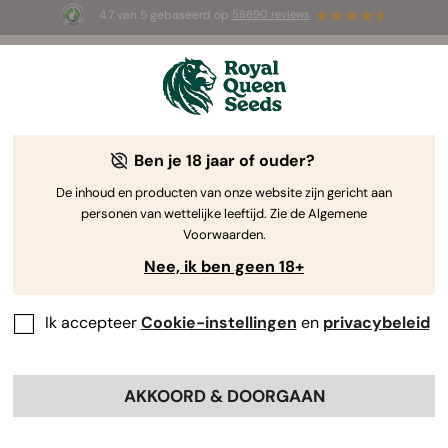
4.7 van 5 gebaseerd op
58690 reviews
🎁
3 White Widow Auto zaadjes
GRATIS voor de
eerste 100 die de code
AUGUST26 🌿
gebruiken
Ben je 18 jaar of ouder?
The RQS Blog
De inhoud en producten van onze website zijn gericht aan
personen van wettelijke leeftijd. Zie de Algemene
Cannabis Lifestyle Blogs
Soorten en producten
Voorwaarden.
Nee, ik ben geen 18+
Ik accepteer
Cookie-instellingen
en
privacybeleid
AKKOORD & DOORGAAN