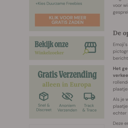
voor wi
gesprek
De o
Emoji'
pictogr
bericht
Het ge
verkee
rollend
plaatje
Als je 
plaatje
echter 
Deze em