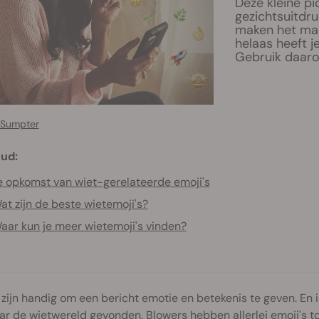
Deze kleine p
gezichtsuitdru
maken het makk
helaas heeft 
Gebruik daar
 Sumpter
ud:
 opkomst van wiet-gerelateerde emoji's
at zijn de beste wietemoji's?
aar kun je meer wietemoji's vinden?
 zijn handig om een bericht emotie en betekenis te geven. En
r de wietwereld gevonden. Blowers hebben allerlei emoji's t