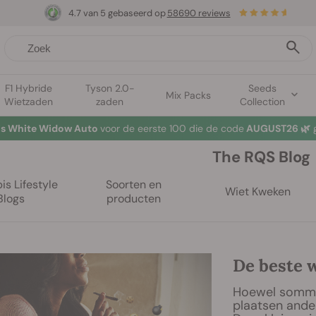
4.7 van 5 gebaseerd op
58690 reviews
F1 Hybride
Tyson 2.0-
Seeds
Mix Packs
Wietzaden
zaden
Collection
tis White Widow Auto
voor de eerste 100 die de code
AUGUST26 🌿
g
The RQS Blog
s Lifestyle
Soorten en
Wiet Kweken
Blogs
producten
De beste 
Hoewel sommig
plaatsen ander