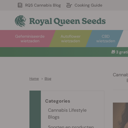
RQS Cannabis Blog
Cooking Guide
Gefeminiseerde
Autoflower
CBD
wietzaden
wietzaden
wietzaden
🎁
3 gra
Cannabi
Home
>
Blog
Categories
Cannabis Lifestyle
Blogs
Soorten en producten