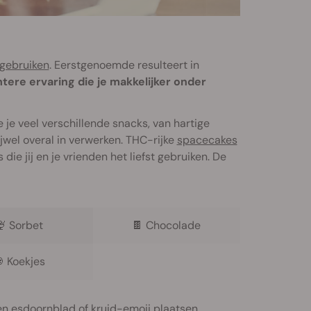
 gebruiken
. Eerstgenoemde resulteert in
htere ervaring die je makkelijker onder
e je veel verschillende snacks, van hartige
jwel overal in verwerken. THC-rijke
spacecakes
 die jij en je vrienden het liefst gebruiken. De
🍨
Sorbet
🍫
Chocolade

Koekjes
en esdoornblad of kruid-emoji plaatsen.