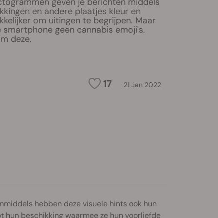
ictogrammen geven je berichten middels
kkingen en andere plaatjes kleur en
elijker om uitingen te begrijpen. Maar
je smartphone geen cannabis emoji's.
om deze.
17
21 Jan 2022
 inmiddels hebben deze visuele hints ook hun
ot hun beschikking waarmee ze hun voorliefde