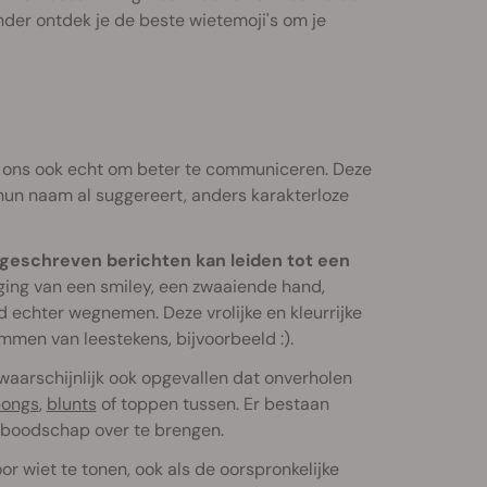
onder ontdek je de beste wietemoji's om je
e ons ook echt om beter te communiceren. Deze
hun naam al suggereert, anders karakterloze
 geschreven berichten kan leiden tot een
ing van een smiley, een zwaaiende hand,
d echter wegnemen. Deze vrolijke en kleurrijke
mmen van leestekens, bijvoorbeeld :).
e waarschijnlijk ook opgevallen dat onverholen
ongs
,
blunts
of toppen tussen. Er bestaan
n boodschap over te brengen.
r wiet te tonen, ook als de oorspronkelijke