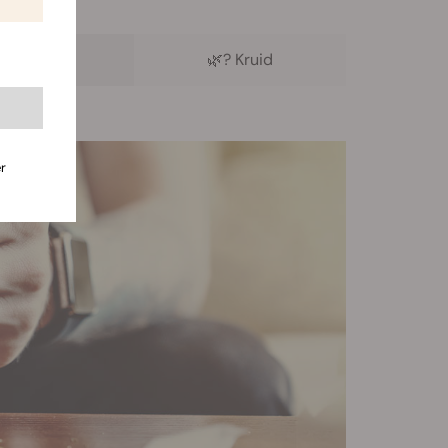

Zaailing
🌿
? Kruid
r