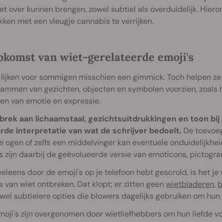
et over kunnen brengen, zowel subtiel als overduidelijk. Hier
ken met een vleugje cannabis te verrijken.
pkomst van wiet-gerelateerde emoji's
s lijken voor sommigen misschien een gimmick. Toch helpen z
ammen van gezichten, objecten en symbolen voorzien, zoals 
en van emotie en expressie.
brek aan lichaamstaal, gezichtsuitdrukkingen en toon bij
rde interpretatie van wat de schrijver bedoelt.
De toevoeg
e ogen of zelfs een middelvinger kan eventuele onduidelijkhei
s zijn daarbij de geëvolueerde versie van emoticons, pictogra
weleens door de emoji's op je telefoon hebt gescrold, is het j
s van wiet ontbreken. Dat klopt; er zitten geen
wietbladeren
,
b
wel subtielere opties die blowers dagelijks gebruiken om hu
oji's zijn overgenomen door wietliefhebbers om hun liefde voo