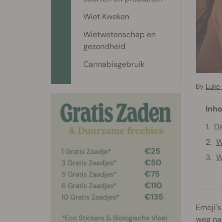
Wiet Kweken
Wietwetenschap en
gezondheid
Cannabisgebruik
By
Luke
Inho
De
W
W
Emoji's
weg naa