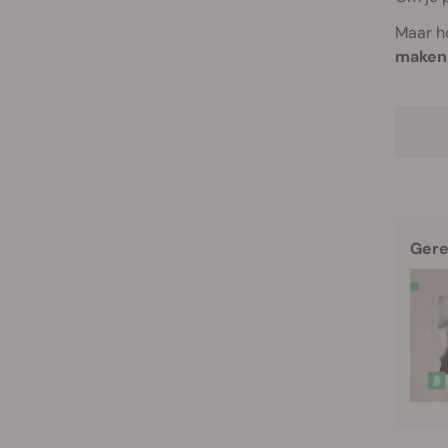
Maar h
maken 
Gere