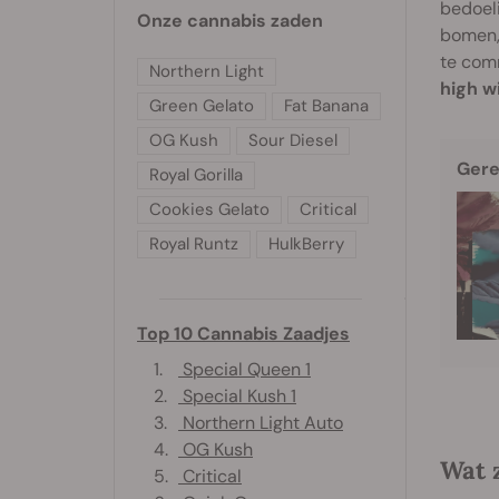
bedoeli
Onze cannabis zaden
bomen, 
te com
Northern Light
high w
Green Gelato
Fat Banana
OG Kush
Sour Diesel
Gere
Royal Gorilla
Cookies Gelato
Critical
Royal Runtz
HulkBerry
Top 10 Cannabis Zaadjes
1.
Special Queen 1
2.
Special Kush 1
3.
Northern Light Auto
4.
OG Kush
Wat z
5.
Critical