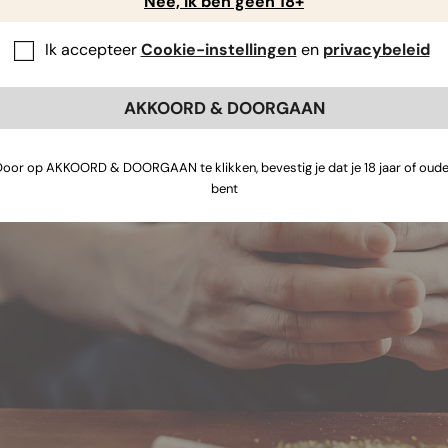
Nee, ik ben geen 18+
Ik accepteer
Cookie-instellingen
en
privacybeleid
🌲
Dennenboom
🍁
Esdoornblad

AKKOORD & DOORGAAN
Door op AKKOORD & DOORGAAN te klikken, bevestig je dat je 18 jaar of oude
bent