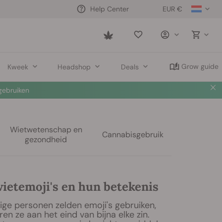
EUR €
Help Center
Saved
items
Grow guide
Kweek
Headshop
Deals
ebruiken
Wietwetenschap en
Cannabisgebruik
gezondheid
wietemoji's en hun betekenis
e personen zelden emoji's gebruiken,
en ze aan het eind van bijna elke zin.