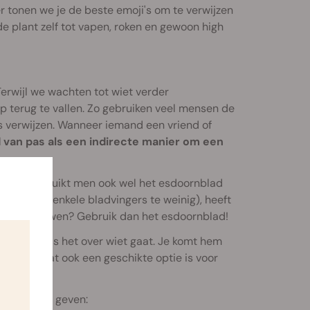
r tonen we je de beste emoji's om te verwijzen
e plant zelf tot vapen, roken en gewoon high
Terwijl we wachten tot wiet verder
 terug te vallen. Zo gebruiken veel mensen de
verwijzen. Wanneer iemand een vriend of
an pas als een indirecte manier om een
roepen gebruikt men ook wel het esdoornblad
tblad (en enkele bladvingers te weinig), heeft
ebt om te blowen? Gebruik dan het esdoornblad!
stagram
, als het over wiet gaat. Je komt hem
-emoji, wat ook een geschikte optie is voor
ant weer te geven: