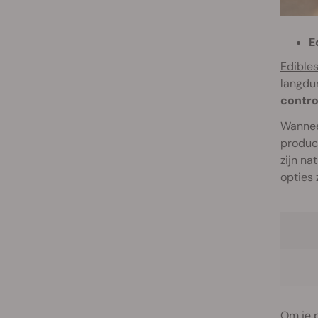
E
Edible
langdur
contro
Wanneer
product
zijn na
opties 
Om je p