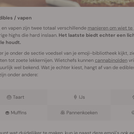
dibles / vapen
s
en vapen zijn twee totaal verschillende
manieren om wiet te
ige highs die hard inslaan.
Het laatste biedt echter een lic
le houdt.
 je onder de sectie voedsel van je emoji-bibliotheek kijkt, zi
en tot zoete lekkernijen. Wietchefs kunnen
cannabinoïden
vri
tuurlijk wel bekend. Wat je echter kiest, hangt af van de edibles
zijn onder andere:
🎂
Taart
🍦
IJs
🧁
Muffins
🥞
Pannenkoeken

unt wat duidelijker te maken, kun je naast deze emoji's ook e