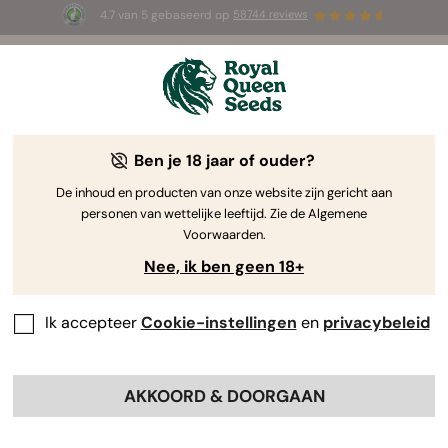
4.7 van 5 gebaseerd op
58744 reviews
☀️ Summer Sales: tot wel 50% korting
op geselecteerde producten! ⏤
Koop nu
🛍️
Ben je 18 jaar of ouder?
The RQS Blog
De inhoud en producten van onze website zijn gericht aan
personen van wettelijke leeftijd. Zie de Algemene
Cannabis Lifestyle Blogs
Soorten en producten
Voorwaarden.
Nee, ik ben geen 18+
Ik accepteer
Cookie-instellingen
en
privacybeleid
AKKOORD & DOORGAAN