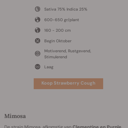
Sativa 75% Indica 25%
600-650 gr/plant
160 - 200 cm
Begin Oktober
Motiverend, Rustgevend,
Stimulerend
Laag
Koop Strawberry Cough
Mimosa
De strain
Mimosa
, afkomstig van
Clementine en Purple