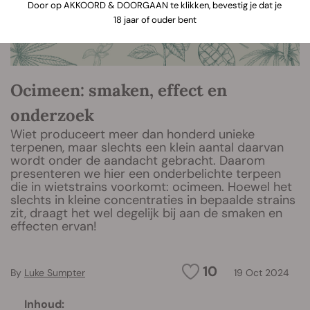
Door op AKKOORD & DOORGAAN te klikken, bevestig je dat je
18 jaar of ouder bent
Ocimeen: smaken, effect en
onderzoek
Wiet produceert meer dan honderd unieke
terpenen, maar slechts een klein aantal daarvan
wordt onder de aandacht gebracht. Daarom
presenteren we hier een onderbelichte terpeen
die in wietstrains voorkomt: ocimeen. Hoewel het
slechts in kleine concentraties in bepaalde strains
zit, draagt het wel degelijk bij aan de smaken en
effecten ervan!
10
By
Luke Sumpter
19 Oct 2024
Inhoud: