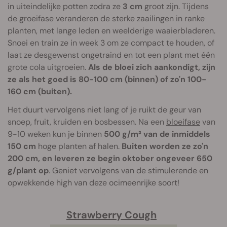
in uiteindelijke potten zodra ze
3 cm
groot zijn. Tijdens
de groeifase veranderen de sterke zaailingen in ranke
planten, met lange leden en weelderige waaierbladeren.
Snoei en train ze in week 3 om ze compact te houden, of
laat ze desgewenst ongetraind en tot een plant met één
grote cola uitgroeien.
Als de bloei zich aankondigt, zijn
ze als het goed is 80-100 cm (binnen) of zo'n 100-
160 cm (buiten).
Het duurt vervolgens niet lang of je ruikt de geur van
snoep, fruit, kruiden en bosbessen. Na een
bloeifase
van
9-10 weken kun je binnen
500 g/m² van de inmiddels
150 cm
hoge planten af halen.
Buiten worden ze zo'n
200 cm, en leveren ze begin oktober ongeveer 650
g/plant op
. Geniet vervolgens van de stimulerende en
opwekkende high van deze ocimeenrijke soort!
Strawberry Cough