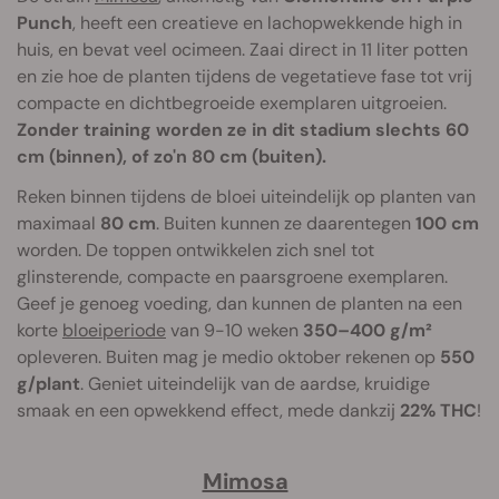
Punch
, heeft een creatieve en lachopwekkende high in
huis, en bevat veel ocimeen. Zaai direct in 11 liter potten
en zie hoe de planten tijdens de vegetatieve fase tot vrij
compacte en dichtbegroeide exemplaren uitgroeien.
Zonder training worden ze in dit stadium slechts 60
cm (binnen), of zo'n 80 cm (buiten).
Reken binnen tijdens de bloei uiteindelijk op planten van
maximaal
80 cm
. Buiten kunnen ze daarentegen
100 cm
worden. De toppen ontwikkelen zich snel tot
glinsterende, compacte en paarsgroene exemplaren.
Geef je genoeg voeding, dan kunnen de planten na een
korte
bloeiperiode
van 9-10 weken
350–400 g/m²
opleveren. Buiten mag je medio oktober rekenen op
550
g/plant
. Geniet uiteindelijk van de aardse, kruidige
smaak en een opwekkend effect, mede dankzij
22% THC
!
Mimosa