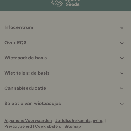
More
Infocentrum
helpful
info
Over RQS
Wietzaad: de basis
Wiet telen: de basis
Cannabiseducatie
Selectie van wietzaadjes
Algemene Voorwaarden
|
Juridische kennisgeving
|
Privacybeleid
|
Cookiebeleid
|
Sitemap