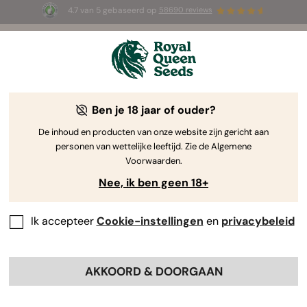
4.7 van 5 gebaseerd op
58690 reviews
🎁
3 White Widow Auto zaadjes
GRATIS voor de
eerste 100 die de code
AUGUST26 🌿
gebruiken
Ben je 18 jaar of ouder?
The RQS Blog
De inhoud en producten van onze website zijn gericht aan
personen van wettelijke leeftijd. Zie de Algemene
Cannabis Lifestyle Blogs
Soorten en producten
Voorwaarden.
Nee, ik ben geen 18+
Ik accepteer
Cookie-instellingen
en
privacybeleid
AKKOORD & DOORGAAN