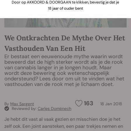
Door op AKKOORD & DOORGAAN te klikken, bevestig je dat je
18 jaar of ouder bent
We Ontkrachten De Mythe Over Het
Vasthouden Van Een Hit
Er bestaat een eeuwenoude mythe waarin wordt
beweerd dat de high sterker wordt als je de rook
van cannabis langer in je longen houdt. Maar
wordt deze bewering ook wetenschappelijk
ondersteund? Lees door om uit te vinden wat het
vasthouden van de rook met je lichaam doet.
163
By
Max Sargent
18 Jan 2018
Reviewed by:
Carles Doménech
Je hebt dit vast al vaak gezien en misschien doe je het
zelf ook. Een joint aansteken, een paar trekjes nemen en