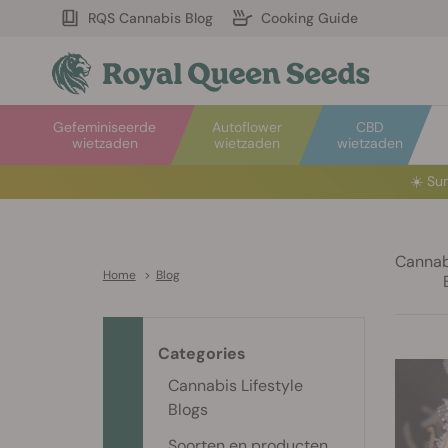
RQS Cannabis Blog
Cooking Guide
Gefeminiseerde
Autoflower
CBD
wietzaden
wietzaden
wietzaden
☀️
Sum
Cannabi
Home
>
Blog
Categories
Cannabis Lifestyle
Blogs
Soorten en producten