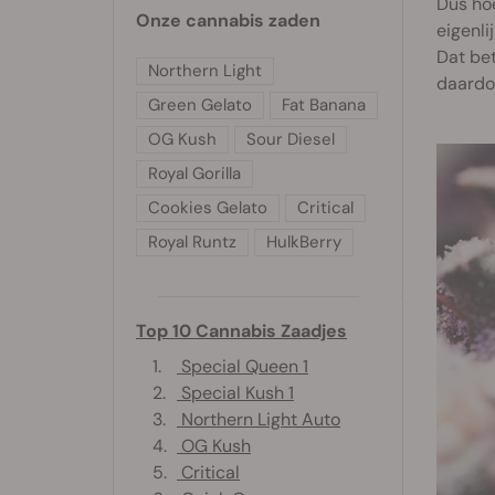
Dus hoe
Onze cannabis zaden
eigenli
Dat bet
Northern Light
daardoo
Green Gelato
Fat Banana
OG Kush
Sour Diesel
Royal Gorilla
Cookies Gelato
Critical
Royal Runtz
HulkBerry
Top 10 Cannabis Zaadjes
1.
Special Queen 1
2.
Special Kush 1
3.
Northern Light Auto
4.
OG Kush
5.
Critical