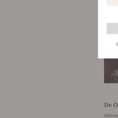
De O
Albinis