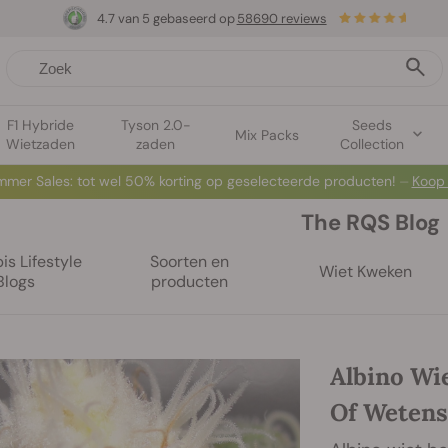
4.7 van 5 gebaseerd op
58690 reviews
F1 Hybride
Tyson 2.0-
Seeds
Mix Packs
Wietzaden
zaden
Collection
mer Sales: tot wel 50% korting op geselecteerde producten! ⏤
Koop
The RQS Blog
s Lifestyle
Soorten en
Wiet Kweken
Blogs
producten
Albino Wi
Of Wetens