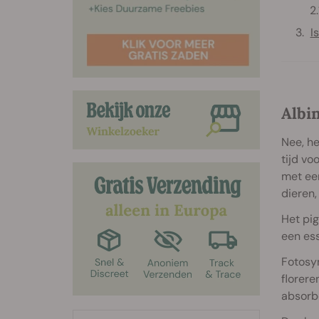
I
Albi
Nee, he
tijd vo
met een
dieren,
Het pig
een ess
Fotosyn
florere
absorb