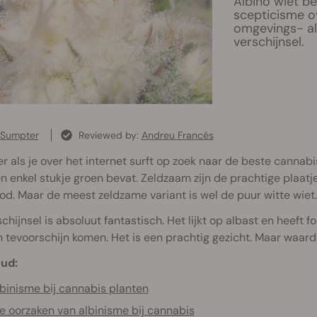
Albino wiet b
scepticisme o
omgevings- als
verschijnsel.
 Sumpter
Reviewed by:
Andreu Francés
er als je over het internet surft op zoek naar de beste cannab
n enkel stukje groen bevat. Zeldzaam zijn de prachtige plaatj
ood. Maar de meest zeldzame variant is wel de puur witte wiet.
schijnsel is absoluut fantastisch. Het lijkt op albast en heef
 tevoorschijn komen. Het is een prachtig gezicht. Maar waardo
ud:
binisme bij cannabis planten
e oorzaken van albinisme bij cannabis