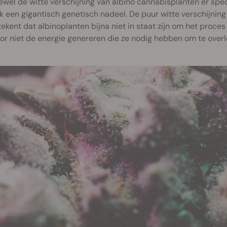
wel de witte verschijning van albino cannabisplanten er spect
jk een gigantisch genetisch nadeel. De puur witte verschijning 
ekent dat albinoplanten bijna niet in staat zijn om het proces
r niet de energie genereren die ze nodig hebben om te overle