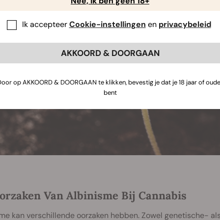
Nee, ik ben geen 18+
Ik accepteer
Cookie-instellingen
en
privacybeleid
AKKOORD & DOORGAAN
Door op AKKOORD & DOORGAAN te klikken, bevestig je dat je 18 jaar of oude
bent
orzaken Van Albinisme Bij Cannabis
me kan verschillende oorzaken hebben. Zowel genetische- al