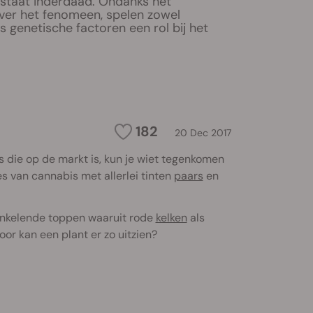
estaat inderdaad. Ondanks het
ver het fenomeen, spelen zowel
 genetische factoren een rol bij het
182
20 Dec 2017
is die op de markt is, kun je wiet tegenkomen
es van cannabis met allerlei tinten
paars
en
t fonkelende toppen waaruit rode
kelken
als
or kan een plant er zo uitzien?