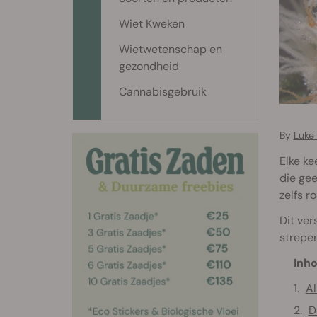
Wiet Kweken
Wietwetenschap en
gezondheid
Cannabisgebruik
By
Luke
Elke ke
die gee
zelfs r
Dit ver
strepen
Inho
Al
D