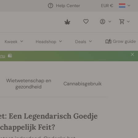
EUR €
Help Center
Saved
items
Grow guide
Kweek
Headshop
Deals
 nu
🛍️
Wietwetenschap en
Cannabisgebruik
gezondheid
et: Een Legendarisch Goedje
chappelijk Feit?