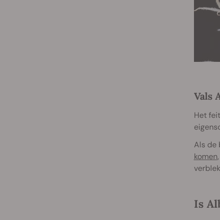
Vals 
Het fei
eigensc
Als de
komen
verblek
Is Al