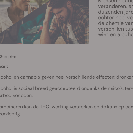
Mensen houden
veranderen, en
duizenden jar
echter heel ve
de chemie van
verschillen tus
wiet en alcoh
 Sumpter
kort
lcohol en cannabis geven heel verschillende effecten: dronken z
lcohol is sociaal breed geaccepteerd ondanks de risico’s, ter
erbod verleden.
ombineren kan de THC-werking versterken en de kans op een 
oorzichtig.