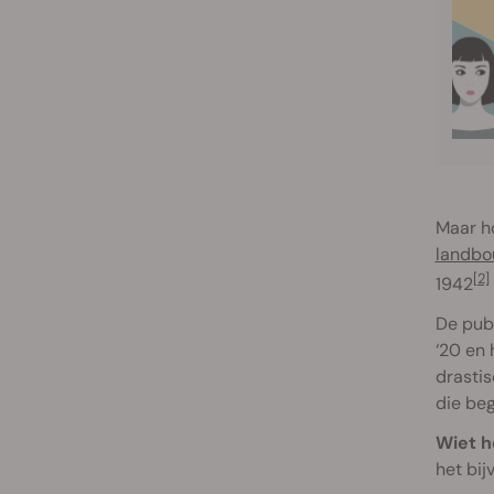
Maar ho
landb
[2]
1942
De publ
‘20 en
drastis
die beg
Wiet h
het bij