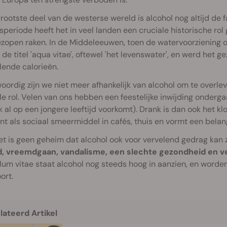
grootste deel van de westerse wereld is alcohol nog altijd de 
periode heeft het in veel landen een cruciale historische rol
zopen raken. In de Middeleeuwen, toen de watervoorziening o
 de titel 'aqua vitae', oftewel 'het levenswater', en werd het g
lende calorieën.
ordig zijn we niet meer afhankelijk van alcohol om te overle
le rol. Velen van ons hebben een feestelijke inwijding onderg
k al op een jongere leeftijd voorkomt). Drank is dan ook het 
nt als sociaal smeermiddel in cafés, thuis en vormt een belang
t is geen geheim dat alcohol ook voor vervelend gedrag kan 
, vreemdgaan, vandalisme, een slechte gezondheid en ve
lum vitae staat alcohol nog steeds hoog in aanzien, en worde
ort.
lateerd Artikel