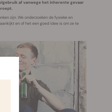
lgebruik af vanwege het inherente gevaar
proept.
onken zijn. We onderzoeken de fysieke en
ankijkt en of het een goed idee is om ze te