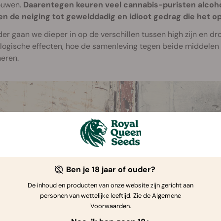
ouwen.
Daarentegen keuren veel cannabis-puristen alcoho
en de neiging tot gewelddadig en idioot gedrag die het o
er gaan we dieper in op de verschillen tussen high zijn en dr
ogische effecten, hoe de samenleving tegen beide middelen a
eren.
Ben je 18 jaar of ouder?
De inhoud en producten van onze website zijn gericht aan
personen van wettelijke leeftijd. Zie de Algemene
Voorwaarden.