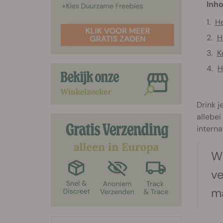
Inho
He
H
K
H
Drink j
allebei
interna
Wi
ve
m