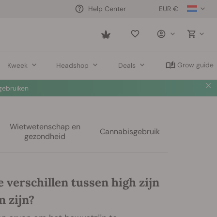
EUR €
Help Center
Saved
items
Grow guide
Kweek
Headshop
Deals
ebruiken
Wietwetenschap en
Cannabisgebruik
gezondheid
e verschillen tussen high zijn
 zijn?