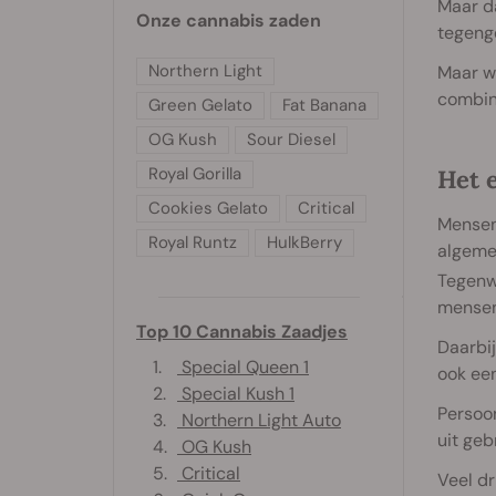
Maar da
Onze cannabis zaden
tegeng
Northern Light
Maar wa
combine
Green Gelato
Fat Banana
OG Kush
Sour Diesel
Royal Gorilla
Het 
Cookies Gelato
Critical
Mensen
Royal Runtz
HulkBerry
algeme
Tegenw
mensen 
Top 10 Cannabis Zaadjes
Daarbij
1.
Special Queen 1
ook een
2.
Special Kush 1
Persoon
3.
Northern Light Auto
uit geb
4.
OG Kush
5.
Critical
Veel d