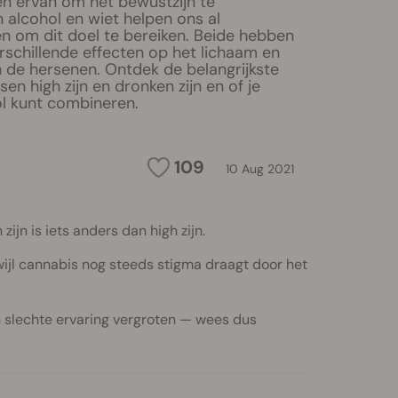
 ervan om het bewustzijn te
 alcohol en wiet helpen ons al
en om dit doel te bereiken. Beide hebben
rschillende effecten op het lichaam en
 de hersenen. Ontdek de belangrijkste
sen high zijn en dronken zijn en of je
ol kunt combineren.
109
10 Aug 2021
ijn is iets anders dan high zijn.
wijl cannabis nog steeds stigma draagt door het
slechte ervaring vergroten — wees dus