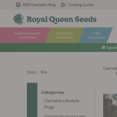
RQS Cannabis Blog
Cooking Guide
Gefeminiseerde
Autoflower
CBD
wietzaden
wietzaden
wietzaden
🎁
3 gra
Cannabi
Home
>
Blog
Categories
Cannabis Lifestyle
Blogs
Soorten en producten