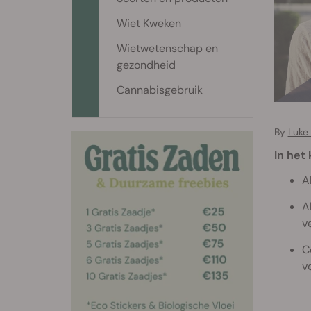
Wiet Kweken
Wietwetenschap en
gezondheid
Cannabisgebruik
By
Luke
In het 
A
A
v
C
v