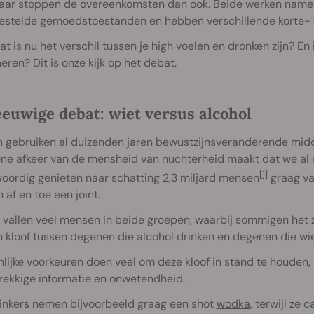
ar stoppen de overeenkomsten dan ook. Beide werken namelijk
estelde gemoedstoestanden en hebben verschillende korte- e
t is nu het verschil tussen je high voelen en dronken zijn? En
ren? Dit is onze kijk op het debat.
eeuwige debat: wiet versus alcohol
 gebruiken al duizenden jaren bewustzijnsveranderende midd
ne afkeer van de mensheid van nuchterheid maakt dat we al m
[1]
oordig genieten naar schatting 2,3 miljard mensen
graag va
af en toe een joint.
 vallen veel mensen in beide groepen, waarbij sommigen het ze
 kloof tussen degenen die alcohol drinken en degenen die wie
lijke voorkeuren doen veel om deze kloof in stand te houden
rekkige informatie en onwetendheid.
rinkers nemen bijvoorbeeld graag een shot
wodka
, terwijl ze 