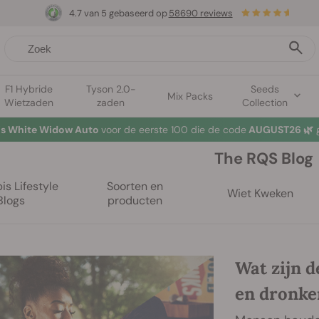
4.7 van 5 gebaseerd op
58690 reviews
F1 Hybride
Tyson 2.0-
Seeds
Mix Packs
Wietzaden
zaden
Collection
tis White Widow Auto
voor de eerste 100 die de code
AUGUST26 🌿
g
The RQS Blog
s Lifestyle
Soorten en
Wiet Kweken
Blogs
producten
Wat zijn d
en dronken