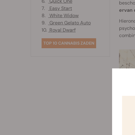
6.
Quick One
besch
7.
Easy Start
ervan 
8.
White Widow
Hierond
9.
Green Gelato Auto
psychol
10.
Royal Dwarf
combin
TOP 10 CANNABIS ZADEN