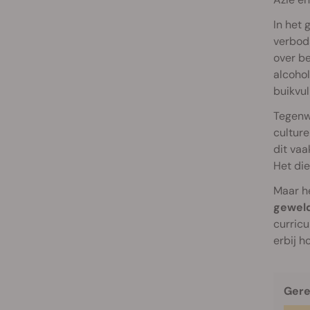
In het 
verbods
over be
alcohol
buikvul
Tegenwo
culture
dit vaa
Het die
Maar he
geweld
curricu
erbij ho
Gere