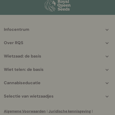
More
Infocentrum
helpful
info
Over RQS
Wietzaad: de basis
Wiet telen: de basis
Cannabiseducatie
Selectie van wietzaadjes
Algemene Voorwaarden
|
Juridische kennisgeving
|