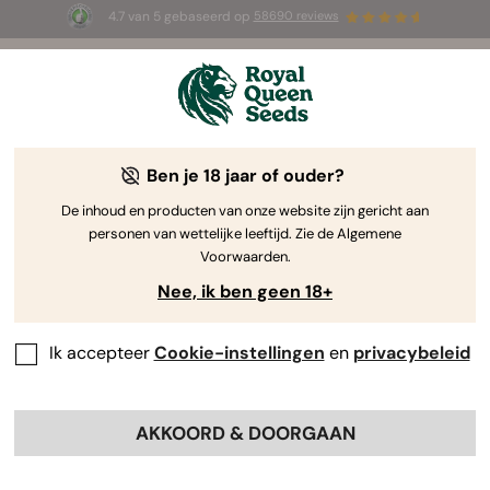
4.7 van 5 gebaseerd op
58690 reviews
🎁
3 White Widow Auto zaadjes
GRATIS voor de
eerste 100 die de code
AUGUST26 🌿
gebruiken
Ben je 18 jaar of ouder?
The RQS Blog
De inhoud en producten van onze website zijn gericht aan
personen van wettelijke leeftijd. Zie de Algemene
Wiet Kweken
Wietwetenschap en gezondheid
Voorwaarden.
Nee, ik ben geen 18+
28 Blogs about "Kweekruimte"
Ik accepteer
Cookie-instellingen
en
privacybeleid
Van het bepalen van de kweekruimte tot de benodigde
apparatuur: er valt genoeg te ontdekken wat
binnenkweekprojecten betreft. Soms zie je door de
AKKOORD & DOORGAAN
bomen het bos niet meer en weet je niet waar je moet
beginnen. Hieronder vind je gedetailleerde informatie