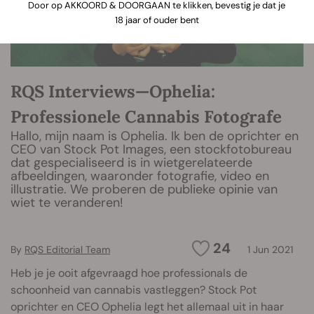
Door op AKKOORD & DOORGAAN te klikken, bevestig je dat je
18 jaar of ouder bent
RQS Interviews—Ophelia:
Professionele Cannabis Fotografe
Hallo, mijn naam is Ophelia. Ik ben de oprichter en
CEO van Stock Pot Images, een stockfotobureau
dat gespecialiseerd is in wietgerelateerde
afbeeldingen, waaronder fotografie, video en
illustratie. We proberen de publieke opinie van
wiet te veranderen!
24
By
RQS Editorial Team
1 Jun 2021
Heb je je ooit afgevraagd hoe professionals de
schoonheid van cannabis vastleggen? Stock Pot
oprichter en CEO Ophelia legt het allemaal uit in haar