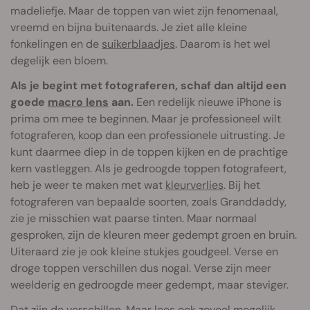
madeliefje. Maar de toppen van wiet zijn fenomenaal,
vreemd en bijna buitenaards. Je ziet alle kleine
fonkelingen en de
suikerblaadjes
. Daarom is het wel
degelijk een bloem.
Als je begint met fotograferen, schaf dan altijd een
goede
macro lens
aan.
Een redelijk nieuwe iPhone is
prima om mee te beginnen. Maar je professioneel wilt
fotograferen, koop dan een professionele uitrusting. Je
kunt daarmee diep in de toppen kijken en de prachtige
kern vastleggen. Als je gedroogde toppen fotografeert,
heb je weer te maken met wat
kleurverlies
. Bij het
fotograferen van bepaalde soorten, zoals Granddaddy,
zie je misschien wat paarse tinten. Maar normaal
gesproken, zijn de kleuren meer gedempt groen en bruin.
Uiteraard zie je ook kleine stukjes goudgeel. Verse en
droge toppen verschillen dus nogal. Verse zijn meer
weelderig en gedroogde meer gedempt, maar steviger.
Dat zijn de verschillen. Maar lees ook zoveel mogelijk