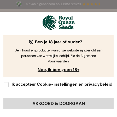
4.7 van 5 gebaseerd op
58690 reviews
☀️ Summer Sales: tot wel 50% korting
op geselecteerde producten! ⏤
Koop nu
🛍️
Ben je 18 jaar of ouder?
The RQS Blog
De inhoud en producten van onze website zijn gericht aan
personen van wettelijke leeftijd. Zie de Algemene
Cannabis Lifestyle Blogs
Soorten en producten
Voorwaarden.
Nee, ik ben geen 18+
Ik accepteer
Cookie-instellingen
en
privacybeleid
AKKOORD & DOORGAAN