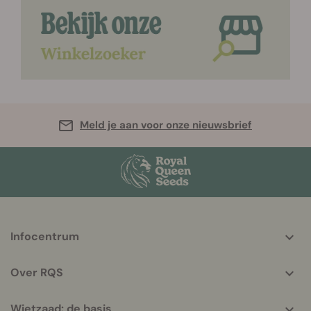
Meld je aan voor onze nieuwsbrief
More
Infocentrum
helpful
info
Over RQS
Wietzaad: de basis