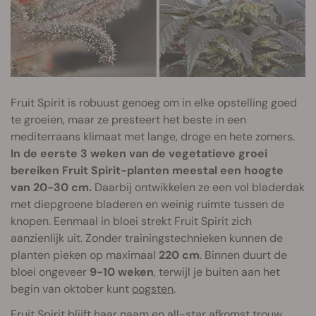
Fruit Spirit is robuust genoeg om in elke opstelling goed
te groeien, maar ze presteert het beste in een
mediterraans klimaat met lange, droge en hete zomers.
In de eerste 3 weken van de vegetatieve groei
bereiken Fruit Spirit-planten meestal een hoogte
van 20-30 cm.
Daarbij ontwikkelen ze een vol bladerdak
met diepgroene bladeren en weinig ruimte tussen de
knopen. Eenmaal in bloei strekt Fruit Spirit zich
aanzienlijk uit. Zonder trainingstechnieken kunnen de
planten pieken op maximaal
220 cm
. Binnen duurt de
bloei ongeveer
9-10 weken
, terwijl je buiten aan het
begin van oktober kunt
oogsten
.
Fruit Spirit blijft haar naam en all-star afkomst trouw,