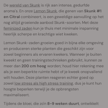
De
wereld van Skunk
is rijk aan intense, gedurfde
aroma's. En onze
Lemon Skunk
, die genen van
Skunk #1
en Citral
combineert, is een geweldige aanvulling op het
nog altijd groeiende aanbod Skunk-soorten. Met deze
feminized zaden
kun je thuis met minimale inspanning
heerlijk scherpe en krachtige wiet kweken.
Lemon Skunk-zaden groeien goed in bijna elke omgeving
en produceren sterke planten die geschikt zijn voor
zowel beginners als ervaren kwekers. Wanneer je buiten
kweekt en geen trainingstechnieken gebruikt, kunnen ze
meer dan
200 cm hoog
worden; houd hier rekening mee
als je een beperkte ruimte hebt of je kweek onopvallend
wilt houden. Deze planten reageren echter goed op
zowel
low stress als high stress training
, dus je kunt hun
hoogte beperken terwijl je de opbrengsten
maximaliseert.
Tijdens de bloei, die zo'n
8-9 weken duurt
, ontwikkelt