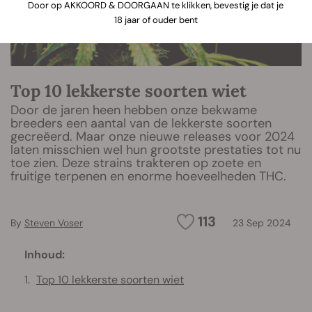
Door op AKKOORD & DOORGAAN te klikken, bevestig je dat je
18 jaar of ouder bent
Top 10 lekkerste soorten wiet
Door de jaren heen hebben onze bekwame
breeders een aantal van de lekkerste soorten
gecreëerd. Maar onze nieuwe releases voor 2024
laten misschien wel hun grootste prestaties tot nu
toe zien. Deze strains trakteren op zoete en
fruitige terpenen en enorme hoeveelheden THC.
113
By
Steven Voser
23 Sep 2024
Inhoud:
Top 10 lekkerste soorten wiet