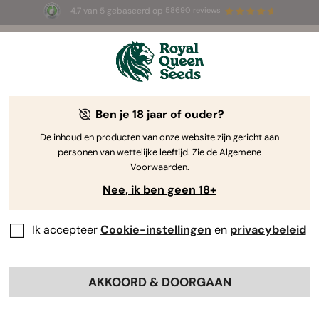
4.7 van 5 gebaseerd op
58690 reviews
☀️ Summer Sales: tot wel 50% korting
op geselecteerde producten! ⏤
Koop nu
🛍️
Ben je 18 jaar of ouder?
The RQS Blog
De inhoud en producten van onze website zijn gericht aan
personen van wettelijke leeftijd. Zie de Algemene
Cannabis Lifestyle Blogs
Soorten en producten
Voorwaarden.
Nee, ik ben geen 18+
Ik accepteer
Cookie-instellingen
en
privacybeleid
AKKOORD & DOORGAAN