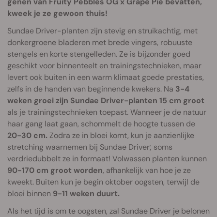
genen van Fruity Pebbles OG x Grape Pie bevatten,
kweek je ze gewoon thuis!
Sundae Driver-planten zijn stevig en struikachtig, met
donkergroene bladeren met brede vingers, robuuste
stengels en korte stengelleden. Ze is bijzonder goed
geschikt voor binnenteelt en trainingstechnieken, maar
levert ook buiten in een warm klimaat goede prestaties,
zelfs in de handen van beginnende kwekers. Na
3-4
weken groei zijn Sundae Driver-planten 15 cm groot
als je trainingstechnieken toepast. Wanneer je de natuur
haar gang laat gaan, schommelt de hoogte tussen de
20-30 cm.
Zodra ze in bloei komt, kun je aanzienlijke
stretching waarnemen bij Sundae Driver; soms
verdriedubbelt ze in formaat! Volwassen planten kunnen
90-170 cm groot worden
, afhankelijk van hoe je ze
kweekt. Buiten kun je begin oktober oogsten, terwijl de
bloei binnen
9-11 weken duurt.
Als het tijd is om te oogsten, zal Sundae Driver je belonen