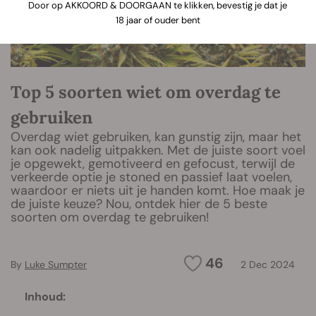
Door op AKKOORD & DOORGAAN te klikken, bevestig je dat je
18 jaar of ouder bent
Top 5 soorten wiet om overdag te
gebruiken
Overdag wiet gebruiken, kan gunstig zijn, maar het
kan ook nadelig uitpakken. Met de juiste soort voel
je opgewekt, gemotiveerd en gefocust, terwijl de
verkeerde optie je stoned en passief laat voelen,
waardoor er niets uit je handen komt. Hoe maak je
de juiste keuze? Nou, ontdek hier de 5 beste
soorten om overdag te gebruiken!
46
By
Luke Sumpter
2 Dec 2024
Inhoud: