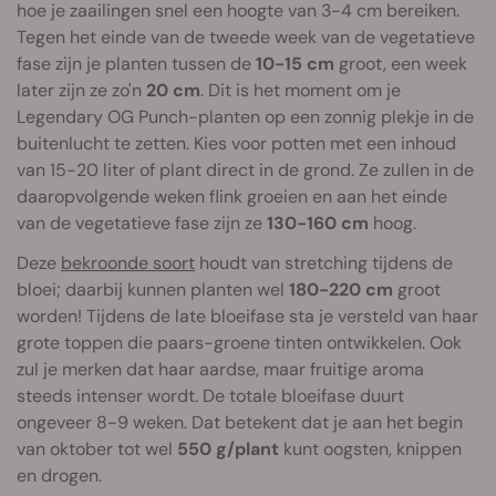
hoe je zaailingen snel een hoogte van 3-4 cm bereiken.
Tegen het einde van de tweede week van de vegetatieve
fase zijn je planten tussen de
10-15 cm
groot, een week
later zijn ze zo'n
20 cm
. Dit is het moment om je
Legendary OG Punch-planten op een zonnig plekje in de
buitenlucht te zetten. Kies voor potten met een inhoud
van 15-20 liter of plant direct in de grond. Ze zullen in de
daaropvolgende weken flink groeien en aan het einde
van de vegetatieve fase zijn ze
130-160 cm
hoog.
Deze
bekroonde soort
houdt van stretching tijdens de
bloei; daarbij kunnen planten wel
180-220 cm
groot
worden! Tijdens de late bloeifase sta je versteld van haar
grote toppen die paars-groene tinten ontwikkelen. Ook
zul je merken dat haar aardse, maar fruitige aroma
steeds intenser wordt. De totale bloeifase duurt
ongeveer 8-9 weken. Dat betekent dat je aan het begin
van oktober tot wel
550 g/plant
kunt oogsten, knippen
en drogen.