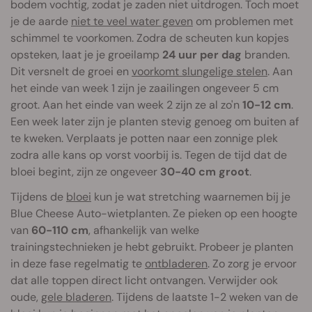
bodem vochtig, zodat je zaden niet uitdrogen. Toch moet
je de aarde
niet te veel water geven
om problemen met
schimmel te voorkomen. Zodra de scheuten kun kopjes
opsteken, laat je je groeilamp
24 uur per dag
branden.
Dit versnelt de groei en
voorkomt slungelige stelen
. Aan
het einde van week 1 zijn je zaailingen ongeveer 5 cm
groot. Aan het einde van week 2 zijn ze al zo'n
10-12 cm
.
Een week later zijn je planten stevig genoeg om buiten af
te kweken. Verplaats je potten naar een zonnige plek
zodra alle kans op vorst voorbij is. Tegen de tijd dat de
bloei begint, zijn ze ongeveer
30-40 cm groot
.
Tijdens de
bloei
kun je wat stretching waarnemen bij je
Blue Cheese Auto-wietplanten. Ze pieken op een hoogte
van
60-110 cm
, afhankelijk van welke
trainingstechnieken je hebt gebruikt. Probeer je planten
in deze fase regelmatig te
ontbladeren
. Zo zorg je ervoor
dat alle toppen direct licht ontvangen. Verwijder ook
oude,
gele bladeren
. Tijdens de laatste 1-2 weken van de