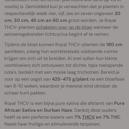
voorbij is. Gemiddeld kun je verwachten dat je planten in
respectievelijk week vier, vijf, zes en zeven ongeveer
20
cm, 30 cm, 45 cm en 60 cm
groot worden. Je Royal
THCV-planten
schakelen over op de bloei
wanneer de
seizoensgebonden lichtcyclus begint af te nemen.
Tijdens de bloei kunnen Royal THCV-planten de
180 cm
aantikken, zolang hun wortelstelsels voldoende ruimte
krijgen om zich uit te breiden. Al snel zullen hun kleine
voorbloeiers zich ontvouwen tot dichte, taps toelopende
cola's, bedekt met een mooie laag trichomen. Bereid je
voor op een oogst van
425-475 g/plant
na een bloeifase
van 9-10 weken, waardoor je meestal eind oktober de
schaar kunt pakken.
Royal THCV is een bijna pure sativa die afstamt van
Pure
African Sativa en Durban Haze
. Dankzij deze ouders
heeft ze een perfecte balans van
7%
THCV
en 7% THC
.
Naast haar fruitige en stimulerende terpenen,