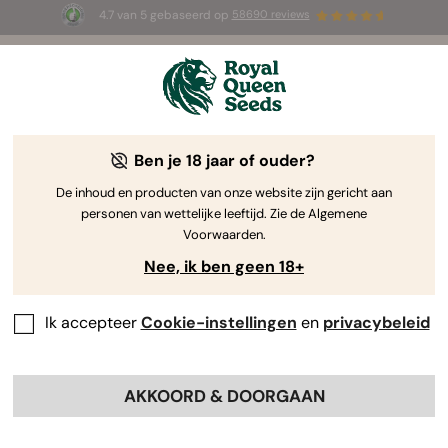
4.7 van 5 gebaseerd op
58690 reviews
☀️ Summer Sales: tot wel 50% korting
op geselecteerde producten! ⏤
Koop nu
🛍️
Ben je 18 jaar of ouder?
The RQS Blog
De inhoud en producten van onze website zijn gericht aan
personen van wettelijke leeftijd. Zie de Algemene
Cannabis Lifestyle Blogs
Soorten en producten
Voorwaarden.
Nee, ik ben geen 18+
Ik accepteer
Cookie-instellingen
en
privacybeleid
AKKOORD & DOORGAAN