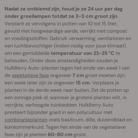
Nadat ze ontkiemd zijn, houd je ze 24 uur per dag
onder groeilampen totdat ze 3-5 cm groot zijn
.
Verplant ze vervolgens in potten van 10 tot 15 liter,
gevuld met hoogwaardige aarde, verrijkt met compost
en voedingsstoffen. Gebruik verwarming, ventilatoren en
een luchtbevochtiger (indien nodig voor jouw klimaat)
om een gemiddelde
temperatuur van 22-25 °C
te
behouden. Onder deze omstandigheden zouden je
HulkBerry Auto-planten tegen het einde van week 1 van
de
vegetatieve fase
ongeveer
7 cm
groot moeten zijn;
een week later zijn ze ongeveer
15 cm.
Verplaats je
planten in de derde week naar buiten. Zet de potten op
een zonnige plek of, wanneer je grotere planten wilt, in
verrijkte, verhoogde tuinbedden. HulkBerry Auto
presteert bijzonder goed in een polycultuur met
combinatieplanten
zoals basilicum, dille, duizendblad en
komkommerkruid. Tegen het einde van de vegetatieve
fase zijn je planten
60-80 cm
groot.