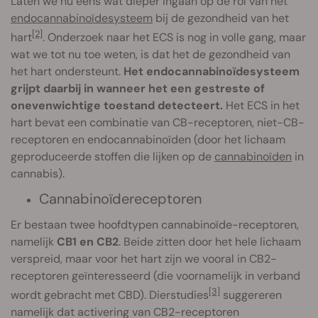
Laten we nu eens wat dieper ingaan op de rol van het
endocannabinoïdesysteem
bij de gezondheid van het
[2]
hart
. Onderzoek naar het ECS is nog in volle gang, maar
wat we tot nu toe weten, is dat het de gezondheid van
het hart ondersteunt.
Het endocannabinoïdesysteem
grijpt daarbij in wanneer het een gestreste of
onevenwichtige toestand detecteert.
Het ECS in het
hart bevat een combinatie van CB-receptoren, niet-CB-
receptoren en endocannabinoïden (door het lichaam
geproduceerde stoffen die lijken op de
cannabinoïden
in
cannabis).
Cannabinoïdereceptoren
Er bestaan twee hoofdtypen cannabinoïde-receptoren,
namelijk
CB1 en CB2
. Beide zitten door het hele lichaam
verspreid, maar voor het hart zijn we vooral in CB2-
receptoren geïnteresseerd (die voornamelijk in verband
[3]
wordt gebracht met CBD). Dierstudies
suggereren
namelijk dat activering van CB2-receptoren