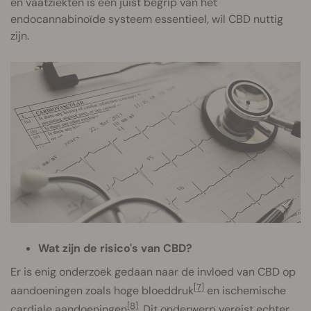
en vaatziekten is een juist begrip van het
endocannabinoïde systeem essentieel, wil CBD nuttig
zijn.
Wat zijn de risico's van CBD?
Er is enig onderzoek gedaan naar de invloed van CBD op
[7]
aandoeningen zoals hoge bloeddruk
en ischemische
[8]
cardiale aandoeningen
. Dit onderwerp vereist echter