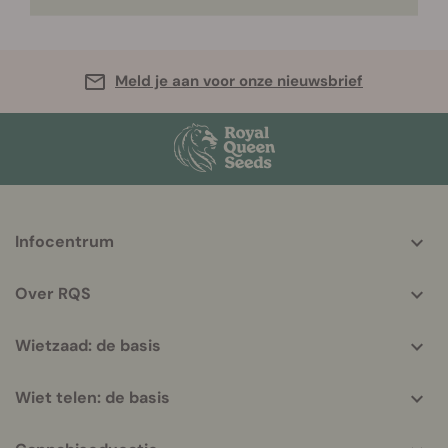
Meld je aan voor onze nieuwsbrief
More
Infocentrum
helpful
info
Over RQS
Wietzaad: de basis
Wiet telen: de basis