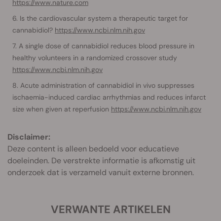
https://www.nature.com
Is the cardiovascular system a therapeutic target for
cannabidiol?
https://www.ncbi.nlm.nih.gov
A single dose of cannabidiol reduces blood pressure in
healthy volunteers in a randomized crossover study
https://www.ncbi.nlm.nih.gov
Acute administration of cannabidiol in vivo suppresses
ischaemia-induced cardiac arrhythmias and reduces infarct
size when given at reperfusion
https://www.ncbi.nlm.nih.gov
Disclaimer:
Deze content is alleen bedoeld voor educatieve
doeleinden. De verstrekte informatie is afkomstig uit
onderzoek dat is verzameld vanuit externe bronnen.
VERWANTE ARTIKELEN