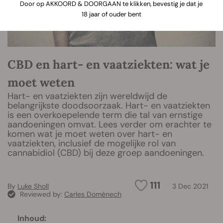
Door op AKKOORD & DOORGAAN te klikken, bevestig je dat je
18 jaar of ouder bent
CBD en hart- en vaatziekten: wat je
moet weten
Hart- en vaatziekten zijn wereldwijd de
belangrijkste doodsoorzaak. Hart- en vaatziekten
is een overkoepelende term die tal van ernstige
aandoeningen omvat. Lees verder om erachter te
komen wat je moet weten over hart- en
vaatziekten, inclusief de mogelijke rol van
cannabidiol (CBD) bij deze groep aandoeningen.
111
By
Luke Sholl
3 Dec 2021
Reviewed by:
Carles Doménech
Inhoud: