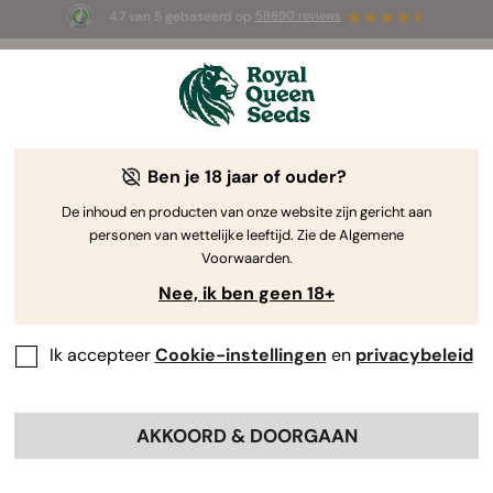
4.7 van 5 gebaseerd op
58690 reviews
⏳
1+1 GRATIS
-
Tijdelijke aanbieding
2d 8h 54m 21s
🌱
Ben je 18 jaar of ouder?
The RQS Blog
De inhoud en producten van onze website zijn gericht aan
personen van wettelijke leeftijd. Zie de Algemene
Cannabis Lifestyle Blogs
Soorten en producten
Voorwaarden.
Nee, ik ben geen 18+
Ik accepteer
Cookie-instellingen
en
privacybeleid
AKKOORD & DOORGAAN