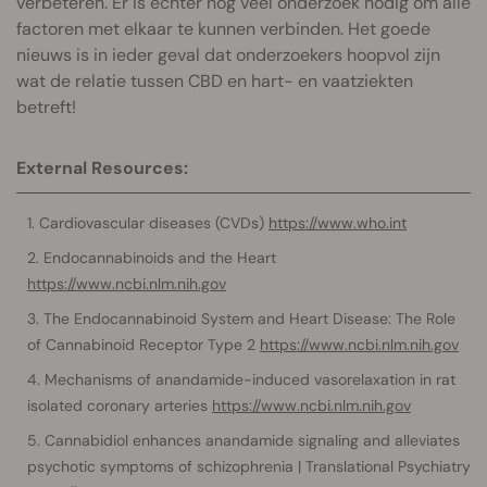
verbeteren. Er is echter nog veel onderzoek nodig om alle
factoren met elkaar te kunnen verbinden. Het goede
nieuws is in ieder geval dat onderzoekers hoopvol zijn
wat de relatie tussen CBD en hart- en vaatziekten
betreft!
External Resources:
Cardiovascular diseases (CVDs)
https://www.who.int
Endocannabinoids and the Heart
https://www.ncbi.nlm.nih.gov
The Endocannabinoid System and Heart Disease: The Role
of Cannabinoid Receptor Type 2
https://www.ncbi.nlm.nih.gov
Mechanisms of anandamide-induced vasorelaxation in rat
isolated coronary arteries
https://www.ncbi.nlm.nih.gov
Cannabidiol enhances anandamide signaling and alleviates
psychotic symptoms of schizophrenia | Translational Psychiatry