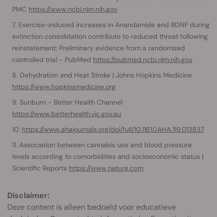
PMC
https://www.ncbi.nlm.nih.gov
Exercise-induced increases in Anandamide and BDNF during
extinction consolidation contribute to reduced threat following
reinstatement: Preliminary evidence from a randomized
controlled trial - PubMed
https://pubmed.ncbi.nlm.nih.gov
Dehydration and Heat Stroke | Johns Hopkins Medicine
https://www.hopkinsmedicine.org
Sunburn - Better Health Channel
https://www.betterhealth.vic.gov.au
https://www.ahajournals.org/doi/full/10.1161/JAHA.119.013837
Association between cannabis use and blood pressure
levels according to comorbidities and socioeconomic status |
Scientific Reports
https://www.nature.com
Disclaimer:
Deze content is alleen bedoeld voor educatieve