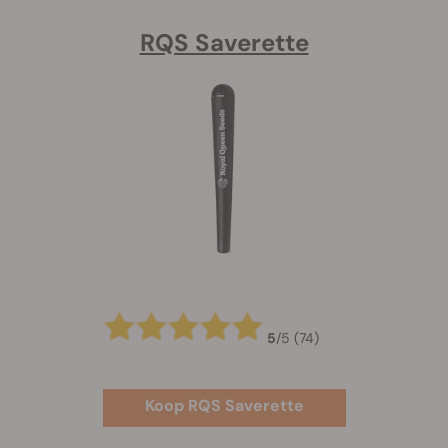
RQS Saverette
5
/
5
(74)
Koop RQS Saverette