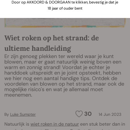
Door op AKKOORD & DOORGAAN te klikken, bevestig je dat je
18 jaar of ouder bent
Wiet roken op het strand: de
ultieme handleiding
Er zijn genoeg plekken ter wereld waar je kunt
blowen, maar er gaat natuurlijk weinig boven een
warm en zonnig strand! Voordat je echter je
handdoek uitspreidt en je joint opsteekt, hebben
we hier nog een aantal handige tips. Ontdek de
voordelen van blowen op het strand, maar ook de
mogelijke risico's en wat je allemaal moet
meenemen.
30
By
Luke Sumpter
14 Jun 2023
Natuurlijk is
wiet roken in de natuur
een stuk beter dan in