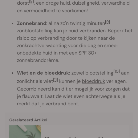
[8]
dorst
, een droge huid, duizeligheid, verwardheid
en vermoeidheid te voorkomen!
[9]
Zonnebrand
: al na zo'n twintig minuten
zonblootstelling kan je huid verbranden. Beperk het
risico op verbranding door te kijken naar de
zonkrachtverwachting voor die dag en smeer
onbedekte huid in met een SPF 30+
zonnebrandcrème.
[10]
Wiet en de bloeddruk:
zowel blootstelling
aan
[11]
zonlicht als wiet
kunnen je
bloeddruk
verlagen.
Gecombineerd kan dit er mogelijk voor zorgen dat
je flauwvalt. Laat de wiet even achterwege als je
merkt dat je verbrand bent.
Gerelateerd Artikel