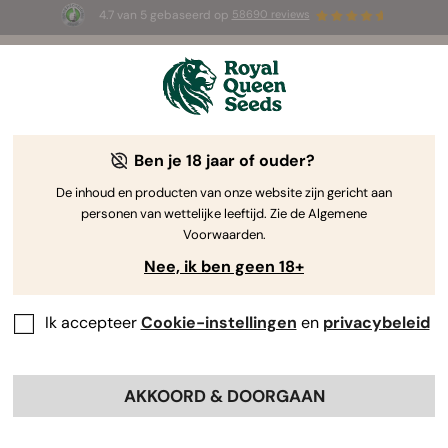
4.7 van 5 gebaseerd op
58690 reviews
☀️ Summer Sales: tot wel 50% korting
op geselecteerde producten! ⏤
Koop nu
🛍️
Ben je 18 jaar of ouder?
The RQS Blog
De inhoud en producten van onze website zijn gericht aan
personen van wettelijke leeftijd. Zie de Algemene
Cannabis Lifestyle Blogs
Soorten en producten
Voorwaarden.
Nee, ik ben geen 18+
Ik accepteer
Cookie-instellingen
en
privacybeleid
AKKOORD & DOORGAAN