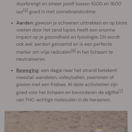
doorbrengt en smeer jezelf tussen 10.00 en 16.00
[5]
uur
goed in met zonnebrandcrème.
Aarden
: gewoon je schoenen uittrekken en op blote
voeten door het zand lopen, heeft een enorme
impact op je gezondheid en fysiologie. Dit wordt
ook wel 'aarden' genoemd en is een perfecte
[6]
manier om vrije radicalen
in het lichaam te
neutraliseren.
Beweging
: een dagje naar het strand betekent
meestal: wandelen, volleyballen, zwemmen of
gooien met een frisbee. Al deze activiteiten zijn
[7]
goed voor het lichaam en bevorderen de afgifte
van THC-achtige moleculen in de hersenen.