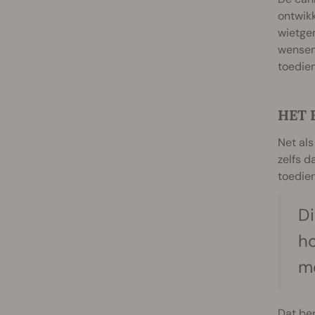
ontwik
wietge
wensen 
toedien
HET 
Net als
zelfs 
toedien
Di
ho
me
Dat ber