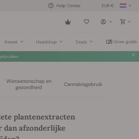
EUR €
Help Center
Saved
items
Grow guide
Kweek
Headshop
Deals
 nu
🛍️
Wietwetenschap en
Cannabisgebruik
gezondheid
lete plantenextracten
r dan afzonderlijke