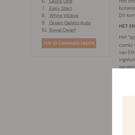
Het on
6.
Quick One
botanis
7.
Easy Start
Dit kom
8.
White Widow
9.
Green Gelato Auto
HET E
10.
Royal Dwarf
Het “
en
TOP 10 CANNABIS ZADEN
combi 
van Et
ingelui
aanget
binding
tegelij