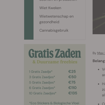
Wiet Kweken
Wietwetenschap en
gezondheid
Cannabisgebruik
By
Max 
Belang
V
a
H
z
al
O