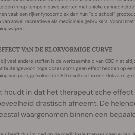
kelden in rap tempo nieuwe soorten met unieke cannabinoïde
nen vaak een rijker fytocomplex dan hun “old school” grooto
van zowel recreatieve als medicinale gebruikers. Vooral met 
ingswijzen.
EFFECT VAN DE KLOKVORMIGE CURVE
 bij veel andere stoffen is de werkzaamheid van CBD niet altij
dat buitengewoon hoge doses soms geen effect hebben op een
ing van pure, geïsoleerde CBD resulteert in een klokvormige
t houdt in dat het therapeutische effec
eveelheid drastisch afneemt. De helend
estal waargenomen binnen een bepaald 
eik heeft dus invloed op de medicinale toepassingen ervan. 