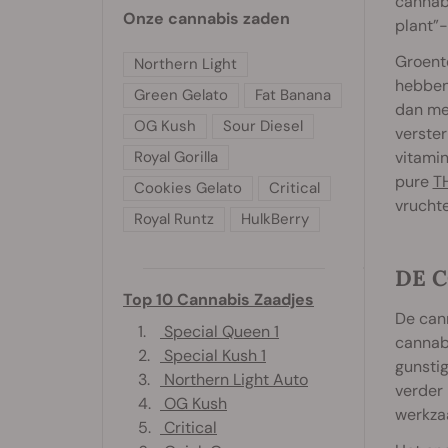
cannabi
Onze cannabis zaden
plant”-
Groente
Northern Light
hebben 
Green Gelato
Fat Banana
dan me
OG Kush
Sour Diesel
verster
Royal Gorilla
vitamin
pure
T
Cookies Gelato
Critical
vruchte
Royal Runtz
HulkBerry
DE 
Top 10 Cannabis Zaadjes
De can
1.
Special Queen 1
cannab
2.
Special Kush 1
gunsti
3.
Northern Light Auto
verder
4.
OG Kush
werkza
5.
Critical