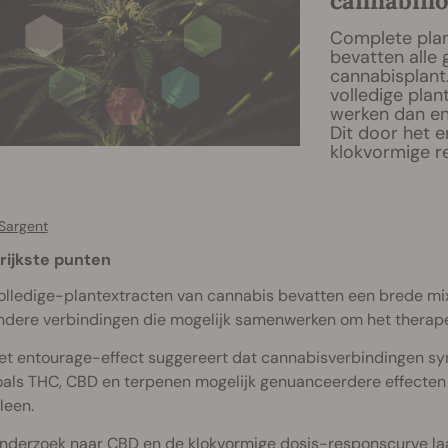
cannabino
Complete plan
bevatten alle
cannabisplant. 
volledige plan
werken dan en
Dit door het 
klokvormige r
Sargent
rijkste punten
olledige-plantextracten van cannabis bevatten een brede mix
ndere verbindingen die mogelijk samenwerken om het therapeu
et entourage-effect suggereert dat cannabisverbindingen sy
oals THC, CBD en terpenen mogelijk genuanceerdere effecten
leen.
nderzoek naar CBD en de klokvormige dosis-responscurve laat