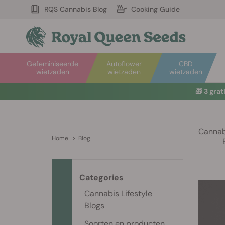
RQS Cannabis Blog
Cooking Guide
Gefeminiseerde
Autoflower
CBD
wietzaden
wietzaden
wietzaden
☀️
Sum
Cannabi
Home
>
Blog
Categories
Cannabis Lifestyle
Blogs
Soorten en producten