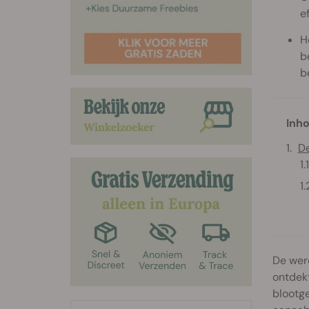
e
H
b
b
Inho
De
De were
ontdekt
blootg