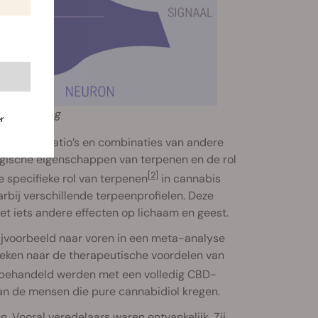
signalering
r
THC:CBD-ratio’s en combinaties van andere
ische eigenschappen van terpenen en de rol
[2]
 specifieke rol van terpenen
in cannabis
bij verschillende terpeenprofielen. Deze
t iets andere effecten op lichaam en geest.
ijvoorbeeld naar voren in een meta-analyse
keken naar de therapeutische voordelen van
 behandeld werden met een volledig CBD-
an de mensen die pure cannabidiol kregen.
Vooral veredelaars waren ontvankelijk. Zij