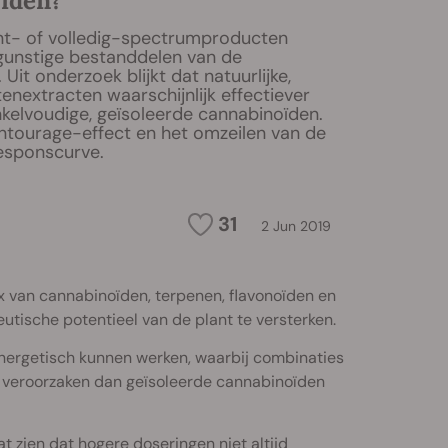
ïden?
t- of volledig-spectrumproducten
 gunstige bestanddelen van de
Uit onderzoek blijkt dat natuurlijke,
tenextracten waarschijnlijk effectiever
kelvoudige, geïsoleerde cannabinoïden.
entourage-effect en het omzeilen van de
esponscurve.
31
2 Jun 2019
 van cannabinoïden, terpenen, flavonoïden en
tische potentieel van de plant te versterken.
nergetisch kunnen werken, waarbij combinaties
 veroorzaken dan geïsoleerde cannabinoïden
 zien dat hogere doseringen niet altijd