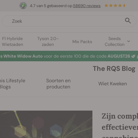
4.7 van 5 gebaseerd op
58690 reviews
F1 Hybride
Tyson 2.0-
Seeds
Mix Packs
Wietzaden
zaden
Collection
mer Sales: tot wel 50% korting op geselecteerde producten! ⏤
Koop
The RQS Blog
s Lifestyle
Soorten en
Wiet Kweken
Blogs
producten
Zijn comp
effectieve