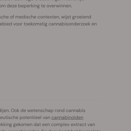
 om deze beperking te overwinnen.
sche of medische contexten, wijst groeiend
gebied voor toekomstig cannabisonderzoek en
tdijen. Ook de wetenschap rond cannabis
peutische potentieel van
cannabinoïden
dekking gekomen dat een complex extract van