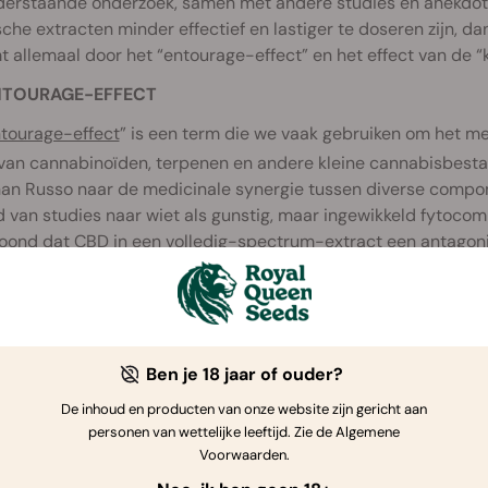
derstaande onderzoek, samen met andere studies en anekdotis
che extracten minder effectief en lastiger te doseren zijn, d
t allemaal door het “entourage-effect” en het effect van de 
NTOURAGE-EFFECT
tourage-effect
” is een term die we vaak gebruiken om het me
van cannabinoïden, terpenen en andere kleine cannabisbesta
han Russo naar de medicinale synergie tussen diverse compon
d van studies naar wiet als gunstig, maar ingewikkeld fytoc
oond dat CBD in een
volledig-spectrum-extract
een antagoni
saffiniteit ervan met CB1-receptoren in het brein. Dat verm
k verlichting van pijn en ontstekingen.
Ben je 18 jaar of ouder?
De inhoud en producten van onze website zijn gericht aan
personen van wettelijke leeftijd. Zie de Algemene
Voorwaarden.