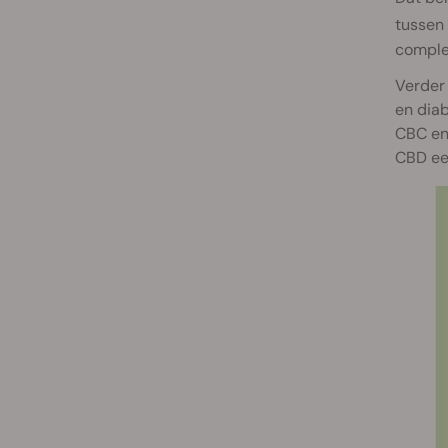
tussen
comple
Verder 
en diab
CBC en 
CBD een