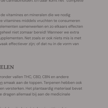
erde cannabinoïden. En daar komt het “complete
 de vitamines en mineralen die we nodig
eze vitamines middels vruchten te consumeren
 elementen samenwerken en zo elkaars effecten
 geheel niet zomaar bereid! Wanneer we extra
upplementen. Net zoals er ook niets mis is met
aak effectiever zijn; of dat nu in de vorm van
DELEN
ronder vallen THC, CBD, CBN en andere
en
smaak aan de toppen. Terpenen hebben ook
n versterken. Het plantaardig materiaal bevat
ze dragen allemaal bij aan de medicinale