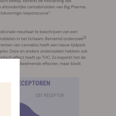
ch bewijs, betwist de misvatting dat
an afzonderlijke cannabinoïden van Big Pharma.
“klokvormige responscurve”.
dicinale resultaat te beschrijven van een
[1]
nddelen in het lichaam. Beroemd onderzoek
enten van cannabis heeft een nieuw tijdperk
omplex. Deze en andere onderzoeken hebben ook
stisch effect heeft op THC. Zo beperkt het de
indert de bedwelmende effecten, maar biedt