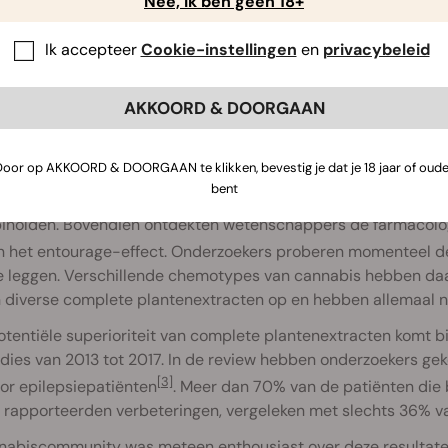
Nee, ik ben geen 18+
Ik accepteer
Cookie-instellingen
en
privacybeleid
AKKOORD & DOORGAAN
CB-receptoren en cannabinoïde 
Door op AKKOORD & DOORGAAN te klikken, bevestig je dat je 18 jaar of oude
bent
olging hierop begonnen onderzoekers te experimenteren met 
inoïden. Bovendien ontdekten wetenschappers de farmacolog
n het entourage-effect. Onderzoekers proberen momenteel de
e leggen. Verschillende chemotypes van cannabis hebben daar
 diverse complete plantenextracten op en hebben allemaal ne
tentiële superioriteit van complete plantenextracten komt b
dies van 2013 tot 2017. In de review hebben onderzoekers ge
[3]
or epilepsiepatiënten
. Meer dan 70% van de patiënten die
t rapporteerden verbeteringen, vergeleken met slechts 36% v
abiscommunity was meteen enthousiast over deze resultaten. 