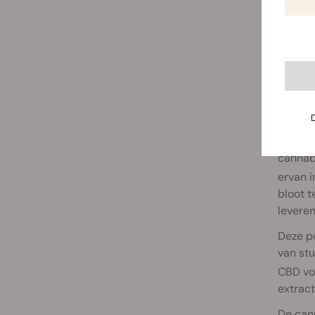
In nav
cannab
ervan i
bloot t
leveren
Deze po
van stu
CBD vo
extrac
De cann