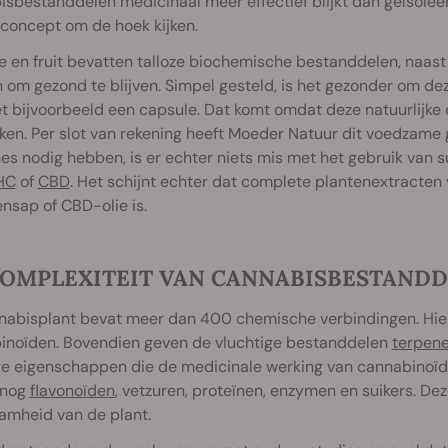
sbestanddelen medicinaal meer effectief blijkt dan geïsole
concept om de hoek kijken.
 en fruit bevatten talloze biochemische bestanddelen, naast
om gezond te blijven. Simpel gesteld, is het gezonder om d
t bijvoorbeeld een capsule. Dat komt omdat deze natuurlijke
ken. Per slot van rekening heeft Moeder Natuur dit voedzame
es nodig hebben, is er echter niets mis met het gebruik van s
HC
of
CBD
. Het schijnt echter dat complete plantenextracten v
nsap of CBD-olie is.
COMPLEXITEIT VAN CANNABISBESTAND
nabisplant bevat meer dan 400 chemische verbindingen. Hie
inoïden. Bovendien geven de vluchtige bestanddelen
terpen
ge eigenschappen die de medicinale werking van cannabinoïde
 nog
flavonoïden
, vetzuren, proteïnen, enzymen en suikers. De
amheid van de plant.