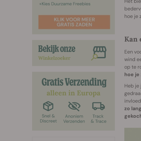
Het bi
bederv
hoe je 
Kan 
Een vo
wind ee
op te r
hoe je
Heb je 
gedraai
invloed
zo lang
gekoch