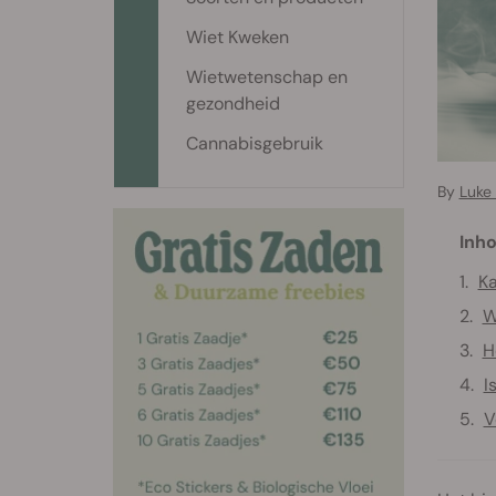
Wiet Kweken
Wietwetenschap en
gezondheid
Cannabisgebruik
By
Luke
Inho
Ka
W
H
I
V