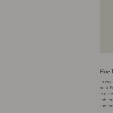
Hoe 
Je weet
bent. E
je de l
licht e
kunt h