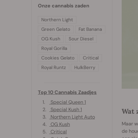
Onze cannabis zaden
Northern Light
Green Gelato
Fat Banana
OG Kush
Sour Diesel
Royal Gorilla
Cookies Gelato
Critical
Royal Runtz
HulkBerry
Top 10 Cannabis Zaadjes
1.
Special Queen 1
2.
Special Kush 1
Wat 
3.
Northern Light Auto
Maar wa
4.
OG Kush
de houd
5.
Critical