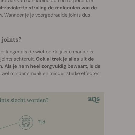
e afbraak van cannabinoïden en terpenen.
In
ultraviolette straling de moleculen van de
n.
Wanneer je je voorgedraaide joints dus
 joints?
l langer als de wiet op de juiste manier is
joints achteruit.
Ook al trek je alles uit de
. Als je hem heel zorgvuldig bewaart, is de
je wel minder smaak en minder sterke effecten