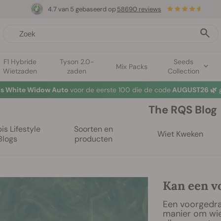
4.7 van 5 gebaseerd op
58690 reviews
F1 Hybride
Tyson 2.0-
Seeds
Mix Packs
Wietzaden
zaden
Collection
mer Sales: tot wel 50% korting op geselecteerde producten! ⏤
Koop
The RQS Blog
s Lifestyle
Soorten en
Wiet Kweken
Blogs
producten
Kan een v
Een voorgedraa
manier om wiet