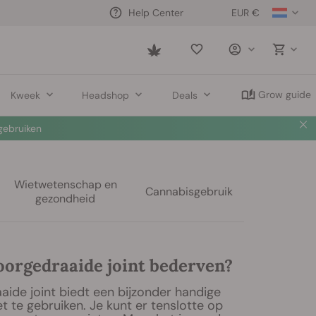
EUR €
Help Center
Saved
items
Grow guide
Kweek
Headshop
Deals
 nu
🛍️
Wietwetenschap en
Cannabisgebruik
gezondheid
oorgedraaide joint bederven?
ide joint biedt een bijzonder handige
 te gebruiken. Je kunt er tenslotte op