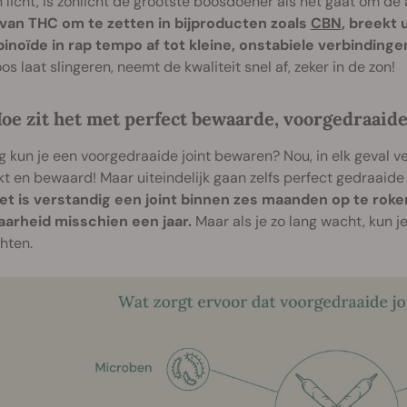
 licht, is zonlicht de grootste boosdoener als het gaat om d
 van THC om te zetten in bijproducten zoals
CBN
, breekt 
inoïde in rap tempo af tot kleine, onstabiele verbindinge
os laat slingeren, neemt de kwaliteit snel af, zeker in de zon!
oe zit het met perfect bewaarde, voorgedraaide
 kun je een voorgedraaide joint bewaren? Nou, in elk geval vee
t en bewaard! Maar uiteindelijk gaan zelfs perfect gedraaide 
het is verstandig een joint binnen zes maanden op te roken
arheid misschien een jaar.
Maar als je zo lang wacht, kun 
hten.