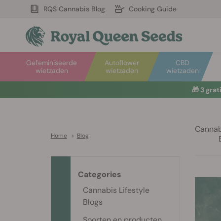
RQS Cannabis Blog
Cooking Guide
Gefeminiseerde
Autoflower
CBD
wietzaden
wietzaden
wietzaden
☀️
Sum
Cannabi
Home
>
Blog
Categories
Cannabis Lifestyle
Blogs
Soorten en producten