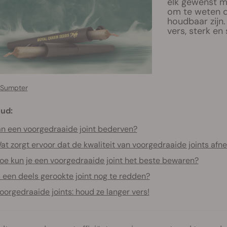
elk gewenst m
om te weten d
houdbaar zijn
vers, sterk en
 Sumpter
ud:
n een voorgedraaide joint bederven?
at zorgt ervoor dat de kwaliteit van voorgedraaide joints afn
oe kun je een voorgedraaide joint het beste bewaren?
s een deels gerookte joint nog te redden?
oorgedraaide joints: houd ze langer vers!