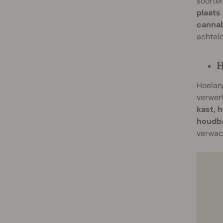
soorten
plaats
cannab
achtelo
H
Hoelang
verwerk
kast, 
houdba
verwac