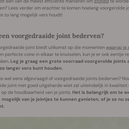
edt een van de meest efficiënte manieren om
stoned
te worde
en? Lees verder om erachter te komen hoelang voorgerolde jo
ze zo lang mogelijk vers houdt!
een voorgedraaide joint bederven?
orgedraaide joint biedt uitkomst op die momenten
waarop je s
n perfecte cone in elkaar te knutselen, kun je er ook eentje 
oken.
Leg je graag een grote voorraad voorgerolde joints
 ze langer vers kunt houden.
je wel eens afgevraagd of voorgedraaide joints bederven? Nou
de joint met goed uitgeharde wiet zal uiteindelijk in kwalitei
 op de houdbaarheid van je joints.
Het is belangrijk om te w
 mogelijk van je jointjes te kunnen genieten, of je ze nu 
t.