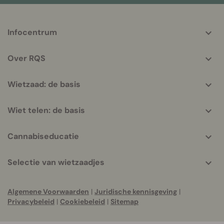
More
Infocentrum
helpful
info
Over RQS
Wietzaad: de basis
Wiet telen: de basis
Cannabiseducatie
Selectie van wietzaadjes
Algemene Voorwaarden
|
Juridische kennisgeving
|
Privacybeleid
|
Cookiebeleid
|
Sitemap