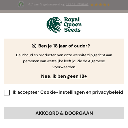
4.7 van 5 gebaseerd op
58690 reviews
🎁
3 White Widow Auto zaadjes
GRATIS voor de
eerste 100 die de code
AUGUST26 🌿
gebruiken
Ben je 18 jaar of ouder?
The RQS Blog
De inhoud en producten van onze website zijn gericht aan
personen van wettelijke leeftijd. Zie de Algemene
Cannabis Lifestyle Blogs
Soorten en producten
Voorwaarden.
Nee, ik ben geen 18+
Ik accepteer
Cookie-instellingen
en
privacybeleid
AKKOORD & DOORGAAN