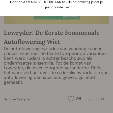
Door op AKKOORD & DOORGAAN te klikken, bevestig je dat je
18 jaar of ouder bent
Lowryder: De Eerste Fenomenale
Autoflowering Wiet
De autoflowering hybrides van vandaag kunnen
concurreren met de beste fotoperiode varianten.
Eens werd ruderalis echter beschouwd als
ondermaatse sinsemilla. Tot de komst van
Lowryder, die alles voorgoed veranderde. Dit is
het ware verhaal over de ruderalis hybride die van
autoflowering cannabis iets geweldigs heeft
gemaakt.
76
By
Luke Sumpter
5 Jun 2018