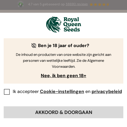
4.7 van 5 gebaseerd op
58690 reviews
☀️ Summer Sales: tot wel 50% korting
op geselecteerde producten! ⏤
Koop nu
🛍️
Ben je 18 jaar of ouder?
The RQS Blog
De inhoud en producten van onze website zijn gericht aan
personen van wettelijke leeftijd. Zie de Algemene
Cannabis Lifestyle Blogs
Soorten en producten
Voorwaarden.
Nee, ik ben geen 18+
Ik accepteer
Cookie-instellingen
en
privacybeleid
AKKOORD & DOORGAAN