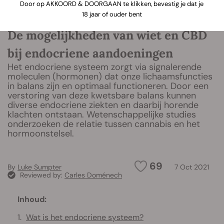
Door op AKKOORD & DOORGAAN te klikken, bevestig je dat je
18 jaar of ouder bent
De mogelijkheden van wiet en CBD
bij endocriene aandoeningen
Het endocriene systeem zorgt via signalerende
moleculen (hormonen) dat onze lichaamsfuncties
in balans zijn en optimaal functioneren. Door een
verstoring van deze kwetsbare balans kunnen
diverse endocriene ziekten en daarbij horende
klachten ontstaan. Wetenschappelijke studies
onderzoeken de relatie tussen cannabis en het
hormoonstelsel.
69
By
Luke Sumpter
7 Oct 2021
Reviewed by:
Carles Doménech
Inhoud:
Wat is het endocriene systeem?