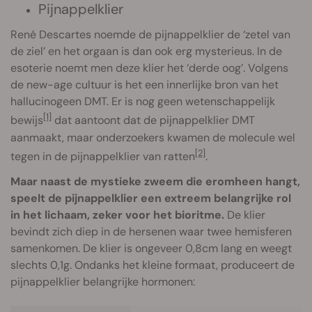
Pijnappelklier
René Descartes noemde de pijnappelklier de ‘zetel van
de ziel’ en het orgaan is dan ook erg mysterieus. In de
esoterie noemt men deze klier het ‘derde oog’. Volgens
de new-age cultuur is het een innerlijke bron van het
hallucinogeen DMT. Er is nog geen wetenschappelijk
[1]
bewijs
dat aantoont dat de pijnappelklier DMT
aanmaakt, maar onderzoekers kwamen de molecule wel
[2]
tegen in de pijnappelklier van ratten
.
Maar naast de mystieke zweem die eromheen hangt,
speelt de pijnappelklier een extreem belangrijke rol
in het lichaam, zeker voor het bioritme.
De klier
bevindt zich diep in de hersenen waar twee hemisferen
samenkomen. De klier is ongeveer 0,8cm lang en weegt
slechts 0,1g. Ondanks het kleine formaat, produceert de
pijnappelklier belangrijke hormonen: