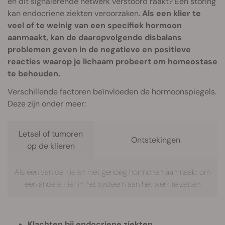
en dit signalerende netwerk verstoord raakt? Een storing
kan endocriene ziekten veroorzaken.
Als een klier te
veel of te weinig van een specifiek hormoon
aanmaakt, kan de daaropvolgende disbalans
problemen geven in de negatieve en positieve
reacties waarop je lichaam probeert om homeostase
te behouden.
Verschillende factoren beïnvloeden de hormoonspiegels.
Deze zijn onder meer:
Letsel of tumoren
Ontstekingen
op de klieren
Als een van de klieren niet genoeg hormonen aanmaakt om
een andere klier in het systeem aan het werk te zetten
Klachten bij endocriene ziekten