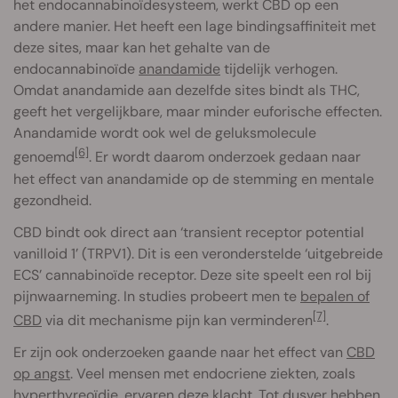
het endocannabinoïdesysteem, werkt CBD op een
andere manier. Het heeft een lage bindingsaffiniteit met
deze sites, maar kan het gehalte van de
endocannabinoïde
anandamide
tijdelijk verhogen.
Omdat anandamide aan dezelfde sites bindt als THC,
geeft het vergelijkbare, maar minder euforische effecten.
Anandamide wordt ook wel de geluksmolecule
[6]
genoemd
. Er wordt daarom onderzoek gedaan naar
het effect van anandamide op de stemming en mentale
gezondheid.
CBD bindt ook direct aan ‘transient receptor potential
vanilloid 1’ (TRPV1). Dit is een veronderstelde ‘uitgebreide
ECS’ cannabinoïde receptor. Deze site speelt een rol bij
pijnwaarneming. In studies probeert men te
bepalen of
[7]
CBD
via dit mechanisme pijn kan verminderen
.
Er zijn ook onderzoeken gaande naar het effect van
CBD
op angst
. Veel mensen met endocriene ziekten, zoals
hyperthyreoïdie, ervaren deze klacht. Tot dusver hebben