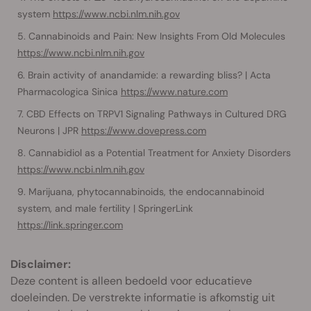
system
https://www.ncbi.nlm.nih.gov
Cannabinoids and Pain: New Insights From Old Molecules
https://www.ncbi.nlm.nih.gov
Brain activity of anandamide: a rewarding bliss? | Acta
Pharmacologica Sinica
https://www.nature.com
CBD Effects on TRPV1 Signaling Pathways in Cultured DRG
Neurons | JPR
https://www.dovepress.com
Cannabidiol as a Potential Treatment for Anxiety Disorders
https://www.ncbi.nlm.nih.gov
Marijuana, phytocannabinoids, the endocannabinoid
system, and male fertility | SpringerLink
https://link.springer.com
Disclaimer:
Deze content is alleen bedoeld voor educatieve
doeleinden. De verstrekte informatie is afkomstig uit