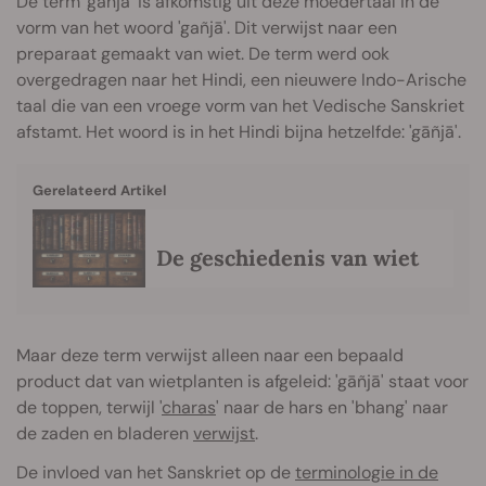
De term 'ganja' is afkomstig uit deze moedertaal in de
vorm van het woord 'gañjā'. Dit verwijst naar een
preparaat gemaakt van wiet. De term werd ook
overgedragen naar het Hindi, een nieuwere Indo-Arische
taal die van een vroege vorm van het Vedische Sanskriet
afstamt. Het woord is in het Hindi bijna hetzelfde: 'gāñjā'.
Gerelateerd Artikel
De geschiedenis van wiet
Maar deze term verwijst alleen naar een bepaald
product dat van wietplanten is afgeleid: 'gāñjā' staat voor
de toppen, terwijl '
charas
' naar de hars en 'bhang' naar
de zaden en bladeren
verwijst
.
De invloed van het Sanskriet op de
terminologie in de