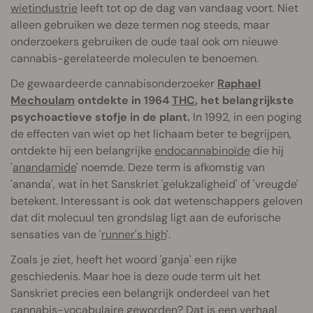
wietindustrie
leeft tot op de dag van vandaag voort. Niet
alleen gebruiken we deze termen nog steeds, maar
onderzoekers gebruiken de oude taal ook om nieuwe
cannabis-gerelateerde moleculen te benoemen.
De gewaardeerde cannabisonderzoeker
Raphael
Mechoulam
ontdekte in 1964
THC
, het belangrijkste
psychoactieve stofje in de plant.
In 1992, in een poging
de effecten van wiet op het lichaam beter te begrijpen,
ontdekte hij een belangrijke
endocannabinoïde
die hij
'
anandamide
' noemde. Deze term is afkomstig van
'ananda', wat in het Sanskriet 'gelukzaligheid' of 'vreugde'
betekent. Interessant is ook dat wetenschappers geloven
dat dit molecuul ten grondslag ligt aan de euforische
sensaties van de '
runner's high
'.
Zoals je ziet, heeft het woord 'ganja' een rijke
geschiedenis. Maar hoe is deze oude term uit het
Sanskriet precies een belangrijk onderdeel van het
cannabis-vocabulaire geworden? Dat is een verhaal