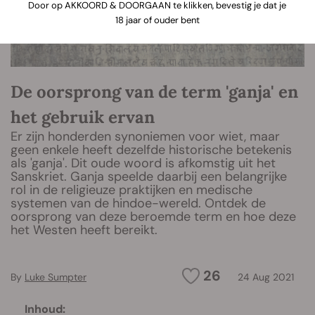
Door op AKKOORD & DOORGAAN te klikken, bevestig je dat je
18 jaar of ouder bent
De oorsprong van de term 'ganja' en
het gebruik ervan
Er zijn honderden synoniemen voor wiet, maar
geen enkele heeft dezelfde historische betekenis
als 'ganja'. Dit oude woord is afkomstig uit het
Sanskriet. Ganja speelde daarbij een belangrijke
rol in de religieuze praktijken en medische
systemen van de hindoe-wereld. Ontdek de
oorsprong van deze beroemde term en hoe deze
het Westen heeft bereikt.
26
By
Luke Sumpter
24 Aug 2021
Inhoud: