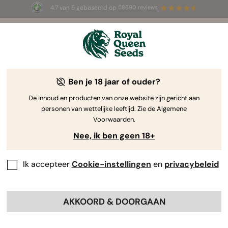
4.7 van 5 gebaseerd op
58690 reviews
🎁
3 White Widow Auto zaadjes
GRATIS voor de
eerste 100 die de code
AUGUST26 🌿
gebruiken
Ben je 18 jaar of ouder?
The RQS Blog
De inhoud en producten van onze website zijn gericht aan
personen van wettelijke leeftijd. Zie de Algemene
Cannabis Lifestyle Blogs
Soorten en producten
Voorwaarden.
Nee, ik ben geen 18+
Ik accepteer
Cookie-instellingen
en
privacybeleid
AKKOORD & DOORGAAN