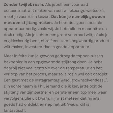
Zonder twijfel: rosin.
Als je zelf een voorraad
concentraat wilt maken van een willekeurige wietsoort,
moet je voor rosin kiezen.
Dat kun je namelijk gewoon
met een stijltang maken.
Je hebt dus geen speciale
apparatuur nodig, zoals wij. Je hebt alleen maar hitte en
druk nodig. Als je echter een grote voorraad wilt, of als je
erg kieskeurig bent, of zelf een zeer hoogwaardig product
wilt maken, investeer dan in goede apparatuur.
Maar in feite kun je gewoon gedroogde toppen tussen
bakpapier in een opgewarmde stijltang doen. Je hebt
daarbij niet veel controle over de temperatuur en het
verloop van het proces, maar zo is rosin wel ooit ontdekt.
Een gast met de Instagramtag '@soilgrownsolventless_',
zijn echte naam is Phil, iemand die ik ken, jatte ooit de
stijltang van zijn partner en perste er een top mee, waar
vervolgens olie uit kwam. Hij wist meteen dat hij iets
goeds had ontdekt en riep het uit: ‘wauw, dit is
fantastisch’.