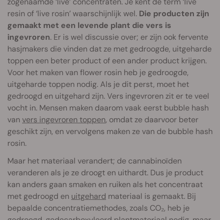
zogenaamde ‘live’ concentraten. Je kent de term ‘live
resin of ‘live rosin’ waarschijnlijk wel.
Die producten zijn
gemaakt met een levende plant die vers is
ingevroren
. Er is wel discussie over; er zijn ook fervente
hasjmakers die vinden dat ze met gedroogde, uitgeharde
toppen een beter product of een ander product krijgen.
Voor het maken van flower rosin heb je gedroogde,
uitgeharde toppen nodig. Als je dit perst, moet het
gedroogd en uitgehard zijn. Vers ingevroren zit er te veel
vocht in. Mensen maken daarom vaak eerst bubble hash
van
vers ingevroren toppen
, omdat ze daarvoor beter
geschikt zijn, en vervolgens maken ze van de bubble hash
rosin.
Maar het materiaal verandert; de cannabinoïden
veranderen als je ze droogt en uithardt. Dus je product
kan anders gaan smaken en ruiken als het concentraat
met gedroogd en
uitgehard
materiaal is gemaakt. Bij
bepaalde concentratiemethodes, zoals CO₂, heb je
gedroogd, gedecarboxyleerd plantmateriaal nodig, maar