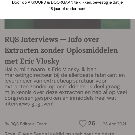
Door op AKKOORD & DOORGAAN te klikken, bevestig je dat je
18 jaar of ouder bent
RQS Interviews — Info over
Extracten zonder Oplosmiddelen
met Eric Vlosky
Hallo, mijn naam is Eric Vlosky. Ik ben
marketingdirecteur bij de allerbeste fabrikant en
leverancier van extractieapparatuur voor
extracten zonder oplosmiddelen. Ik deel graag
mijn kennis over deze extracten en heb al op veel
congressen gesproken en inmiddels heel wat
interviews gegeven!
26
By
RQS Editorial Team
23 Apr 2021
Royal Queen Seeds is altijd op zoek naar de beste