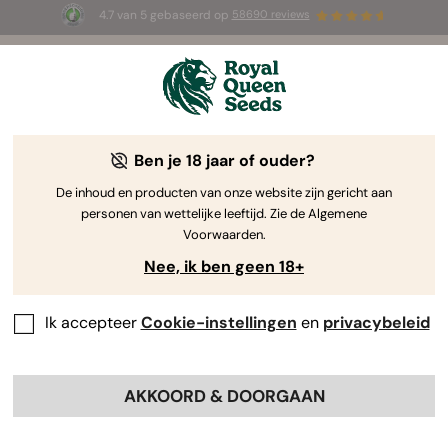
4.7 van 5 gebaseerd op
58690 reviews
☀️ Summer Sales: tot wel 50% korting
op geselecteerde producten! ⏤
Koop nu
🛍️
Ben je 18 jaar of ouder?
The RQS Blog
De inhoud en producten van onze website zijn gericht aan
personen van wettelijke leeftijd. Zie de Algemene
Cannabis Lifestyle Blogs
Soorten en producten
Voorwaarden.
Nee, ik ben geen 18+
Ik accepteer
Cookie-instellingen
en
privacybeleid
AKKOORD & DOORGAAN