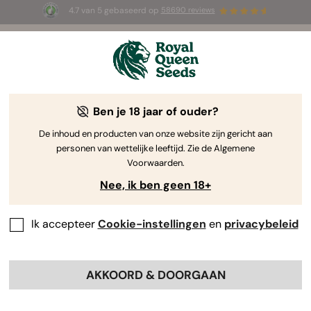
4.7 van 5 gebaseerd op
58690 reviews
☀️ Summer Sales: tot wel 50% korting
op geselecteerde producten! ⏤
Koop nu
🛍️
Ben je 18 jaar of ouder?
The RQS Blog
De inhoud en producten van onze website zijn gericht aan
personen van wettelijke leeftijd. Zie de Algemene
Cannabis Lifestyle Blogs
Soorten en producten
Voorwaarden.
Nee, ik ben geen 18+
Ik accepteer
Cookie-instellingen
en
privacybeleid
AKKOORD & DOORGAAN