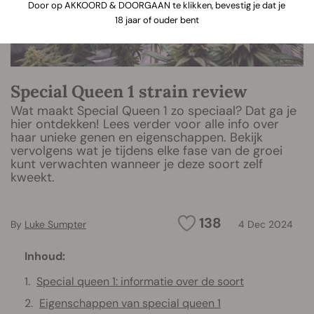
Door op AKKOORD & DOORGAAN te klikken, bevestig je dat je
18 jaar of ouder bent
Special Queen 1 strain review
Wat maakt Special Queen 1 zo speciaal? Dat ga je
hier ontdekken! Lees verder voor alle info over
haar unieke genen en eigenschappen. Bekijk
vervolgens wat je tijdens elke fase van de groei
kunt verwachten wanneer je deze soort zelf
kweekt.
138
By
Luke Sumpter
4 Dec 2024
Inhoud:
Special queen 1: informatie over de soort
Eigenschappen van special queen 1