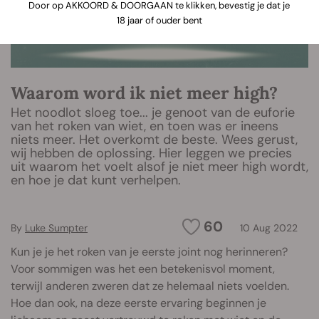
Door op AKKOORD & DOORGAAN te klikken, bevestig je dat je
18 jaar of ouder bent
Waarom word ik niet meer high?
Het noodlot sloeg toe... je genoot van de euforie
van het roken van wiet, en toen was er ineens
niets meer. Het overkomt de beste. Wees gerust,
wij hebben de oplossing. Hier leggen we precies
uit waarom het voelt alsof je niet meer high wordt,
en hoe je dat kunt verhelpen.
60
By
Luke Sumpter
10 Aug 2022
Kun je je het roken van je eerste joint nog herinneren?
Voor sommigen was het een betekenisvol moment,
terwijl anderen zweren dat ze helemaal niets voelden.
Hoe dan ook, na deze eerste ervaring beginnen je