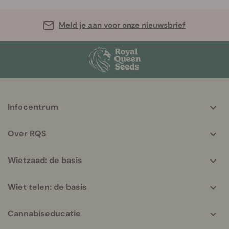
Meld je aan voor onze nieuwsbrief
More
Infocentrum
helpful
info
Over RQS
Wietzaad: de basis
Wiet telen: de basis
Cannabiseducatie