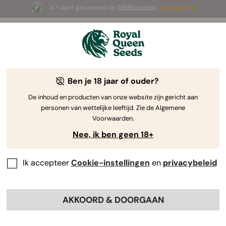
4.7 van 5 gebaseerd op
58690 reviews
☀️ Summer Sales: tot wel 50% korting
op geselecteerde producten! ⏤
Koop nu
🛍️
Ben je 18 jaar of ouder?
The RQS Blog
De inhoud en producten van onze website zijn gericht aan
personen van wettelijke leeftijd. Zie de Algemene
Cannabis Lifestyle Blogs
Soorten en producten
Voorwaarden.
Nee, ik ben geen 18+
Ik accepteer
Cookie-instellingen
en
privacybeleid
AKKOORD & DOORGAAN