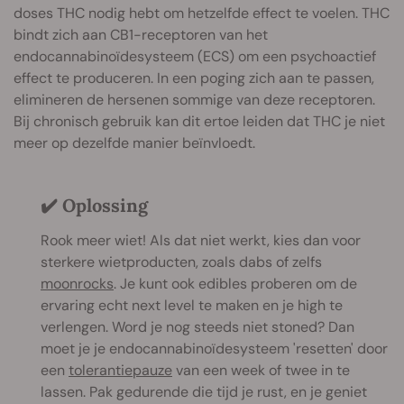
doses THC nodig hebt om hetzelfde effect te voelen. THC
bindt zich aan CB1-receptoren van het
endocannabinoïdesysteem (ECS) om een psychoactief
effect te produceren. In een poging zich aan te passen,
elimineren de hersenen sommige van deze receptoren.
Bij chronisch gebruik kan dit ertoe leiden dat THC je niet
meer op dezelfde manier beïnvloedt.
✔️ Oplossing
Rook meer wiet! Als dat niet werkt, kies dan voor
sterkere wietproducten, zoals dabs of zelfs
moonrocks
. Je kunt ook edibles proberen om de
ervaring echt next level te maken en je high te
verlengen. Word je nog steeds niet stoned? Dan
moet je je endocannabinoïdesysteem 'resetten' door
een
tolerantiepauze
van een week of twee in te
lassen. Pak gedurende die tijd je rust, en je geniet