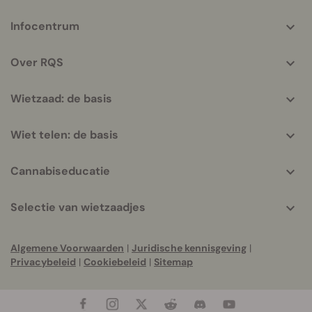
More
Infocentrum
helpful
info
Over RQS
Wietzaad: de basis
Wiet telen: de basis
Cannabiseducatie
Selectie van wietzaadjes
Algemene Voorwaarden
|
Juridische kennisgeving
|
Privacybeleid
|
Cookiebeleid
|
Sitemap