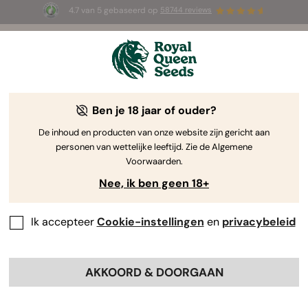
4.7 van 5 gebaseerd op
58744 reviews
☀️ Summer Sales: tot wel 50% kortin
or de
op geselecteerde producten! ⏤
Koop n
iken
Ben je 18 jaar of ouder?
The RQS Blog
De inhoud en producten van onze website zijn gericht aan
personen van wettelijke leeftijd. Zie de Algemene
Cannabis Lifestyle Blogs
Soorten en producten
Voorwaarden.
Nee, ik ben geen 18+
Ik accepteer
Cookie-instellingen
en
privacybeleid
AKKOORD & DOORGAAN