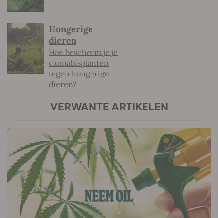
Hongerige
dieren
Hoe bescherm je je
cannabisplanten
tegen hongerige
dieren?
VERWANTE ARTIKELEN