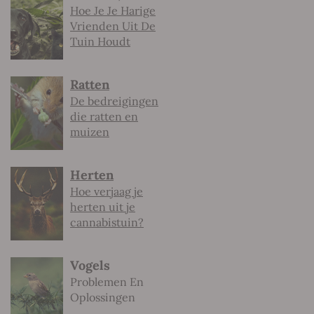
Hoe Je Je Harige
Vrienden Uit De
Tuin Houdt
Ratten
De bedreigingen
die ratten en
muizen
Herten
Hoe verjaag je
herten uit je
cannabistuin?
Vogels
Problemen En
Oplossingen