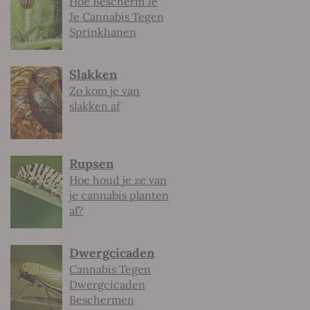
Hoe Bescherm Je
Je Cannabis Tegen
Sprinkhanen
Slakken
Zo kom je van
slakken af
Rupsen
Hoe houd je ze van
je cannabis planten
af?
Dwergcicaden
Cannabis Tegen
Dwergcicaden
Beschermen