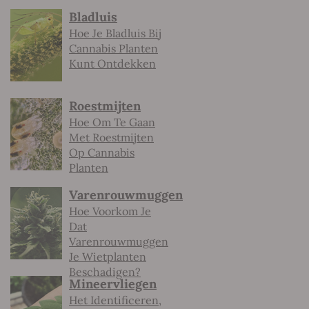
Bladluis
Hoe Je Bladluis Bij
Cannabis Planten
Kunt Ontdekken
Roestmijten
Hoe Om Te Gaan
Met Roestmijten
Op Cannabis
Planten
Varenrouwmuggen
Hoe Voorkom Je
Dat
Varenrouwmuggen
Je Wietplanten
Beschadigen?
Mineervliegen
Het Identificeren,