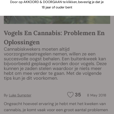
Door op AKKOORD & DOORGAAN te klikken, bevestig je dat je
18 jaar of ouder bent
Vogels En Cannabis: Problemen En
Oplossingen
Cannabiskwekers moeten altijd
voorzorgsmaatregelen nemen, willen ze een
succesvolle oogst behalen. Een buitenkweek kan
bijvoorbeeld geplaagd worden door vogels. Deze
kunnen je zaden stelen waardoor je niets meer
hebt om mee verder te gaan. Met de volgende
tips kun je dit voorkomen.
35
By
Luke Sumpter
8 May 2018
Ongeacht hoeveel ervaring je hebt met het kweken van
cannabis, je komt vaak voor een groot aantal problemen