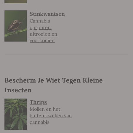
Stinkwantsen
Cannabis
opsporen,
uitroeien en
voorkomen
Bescherm Je Wiet Tegen Kleine
Insecten
Thrips
Mollen en het
buiten kweken van
cannabis