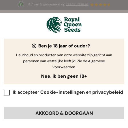
4.7 van 5 gebaseerd op
58690 reviews
☀️ Summer Sales: tot wel 50% korting
op geselecteerde producten! ⏤
Koop nu
🛍️
Ben je 18 jaar of ouder?
The RQS Blog
De inhoud en producten van onze website zijn gericht aan
personen van wettelijke leeftijd. Zie de Algemene
Cannabis Lifestyle Blogs
Soorten en producten
Voorwaarden.
Nee, ik ben geen 18+
Ik accepteer
Cookie-instellingen
en
privacybeleid
AKKOORD & DOORGAAN