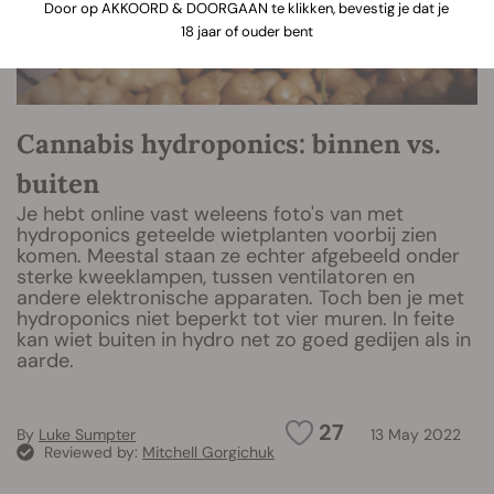
Door op AKKOORD & DOORGAAN te klikken, bevestig je dat je
18 jaar of ouder bent
Cannabis hydroponics: binnen vs.
buiten
Je hebt online vast weleens foto's van met
hydroponics geteelde wietplanten voorbij zien
komen. Meestal staan ze echter afgebeeld onder
sterke kweeklampen, tussen ventilatoren en
andere elektronische apparaten. Toch ben je met
hydroponics niet beperkt tot vier muren. In feite
kan wiet buiten in hydro net zo goed gedijen als in
aarde.
27
By
Luke Sumpter
13 May 2022
Reviewed by:
Mitchell Gorgichuk